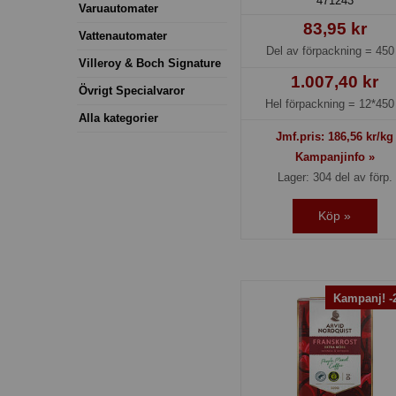
471243
Varuautomater
83,95 kr
Vattenautomater
Del av förpackning =
450
Villeroy & Boch Signature
1.007,40 kr
Övrigt Specialvaror
Hel förpackning =
12*450
Alla kategorier
Jmf.pris:
186,56
kr/kg
Kampanjinfo »
Lager: 304 del av förp.
Köp »
Kampanj! 