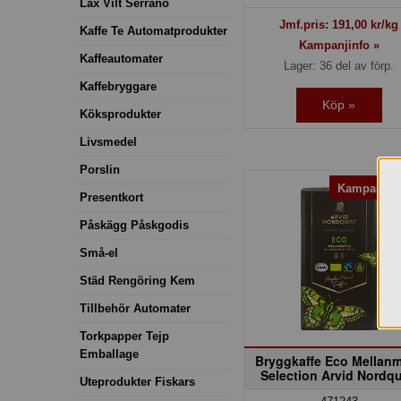
Lax Vilt Serrano
Jmf.pris:
191,00
kr/kg
Kaffe Te Automatprodukter
Kampanjinfo »
Kaffeautomater
Lager: 36 del av förp.
Kaffebryggare
Köp »
Köksprodukter
Livsmedel
Porslin
Kampanj! 
Presentkort
Påskägg Påskgodis
Små-el
Städ Rengöring Kem
Tillbehör Automater
Torkpapper Tejp
Emballage
Bryggkaffe Eco Mellan
Selection Arvid Nordqu
Uteprodukter Fiskars