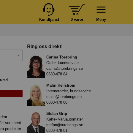
Kundtjänst
0 varor
Meny
Ring oss direkt!
Carina Torebring
Order, kundservice
carina@torebrings.se
0380-478 84
r/rad
Malin Hellström
Internetorder, kundservice
malin@torebrings.se
0380-478 80
Stefan Grip
edrar
Kaffe- Varuautomater
årt sortiment
stefan@torebrings.se
åra produkter
0380-478 81