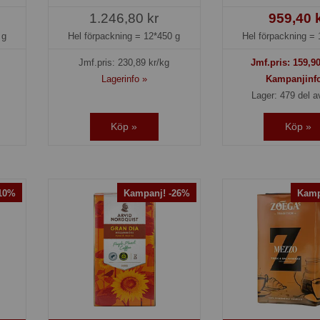
1.246,80 kr
959,40 
 g
Hel förpackning =
12*450 g
Hel förpackning =
Jmf.pris:
230,89
kr/kg
Jmf.pris:
159,9
Lagerinfo »
Kampanjinf
Lager: 479 del a
Köp »
Köp »
-10%
Kampanj! -26%
Kamp