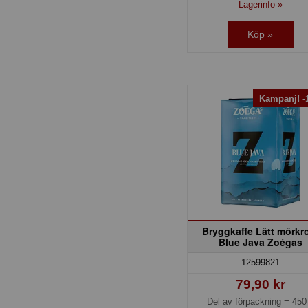
Lagerinfo »
Köp »
Kampanj! 
Bryggkaffe Lätt mörkr
Blue Java Zoégas
12599821
79,90 kr
Del av förpackning =
450