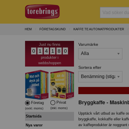
HEM
FÖRETAGSKUND
KAFFE TE AUTOMATPRODUKTER
Varumärke
Just nu finns
0
1
4
1
8
0
produkter i
webbshoppen
Sortera efter
Bryggkaffe - Maskin
Privat
Företag
(inkl. moms)
(exkl. moms)
Upptäck vårt utbud av kaffe oc
Startsida
bryggkaffe, kokkaffe eller kaff
av kaffeprodukter är noggrant 
Nya varor