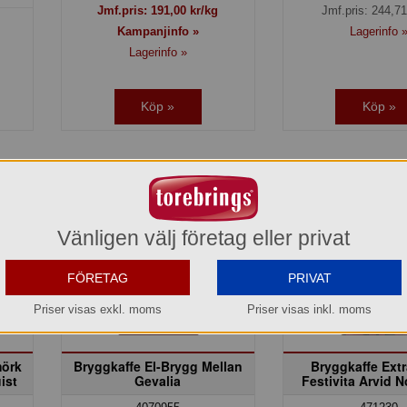
Jmf.pris:
191,00
kr/kg
Jmf.pris:
244,71
Kampanjinfo »
Lagerinfo 
Lagerinfo »
Köp »
Köp »
-24%
Kamp
Vänligen välj företag eller privat
FÖRETAG
PRIVAT
Priser visas exkl. moms
Priser visas inkl. moms
mörk
Bryggkaffe El-Brygg Mellan
Bryggkaffe Ext
ist
Gevalia
Festivita Arvid 