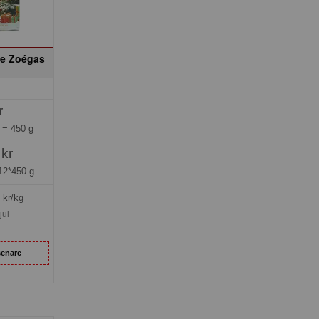
fe Zoégas
r
g =
450 g
 kr
12*450 g
kr/kg
jul
senare