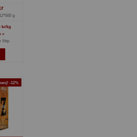
kr
12*500 g
0
kr/kg
o »
v förp.
anj! -12%