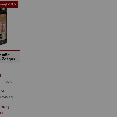
anj! -10%
t mörk
de Zoégas
r
g =
450 g
 kr
12*450 g
0
kr/kg
o »