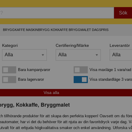
Sök
BRYGGKAFFE MASKINBRYGG KOKKAFFE BRYGGMALET DAGSPRIS
Kategori
Certifiering/Märke
Leverantör
Bara kampanjvaror
Visa maxläge 1 vara/rad
Bara kampanjvaror
Visa maxläge 1 vara/rad
Bara lagervaror
Visa standardläge
Bara lagervaror
Visa standardläge 3 varo
brygg, Kokkaffe, Bryggmalet
h tillhörande produkter för att skapa den perfekta koppen! Oavsett om du för
eautomater, har vi det du behöver för att njuta av din favoritdryck varje dag. V
utvalt för att erbjuda högkvalitativa smaker och enkel användning. Utforska v