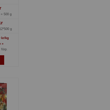
r
g =
500 g
kr
12*500 g
0
kr/kg
o »
 förp.