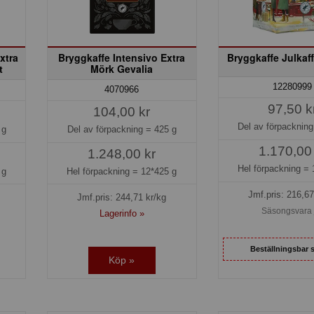
xtra
Bryggkaffe Intensivo Extra
Bryggkaffe Julkaf
t
Mörk Gevalia
12280999
4070966
97,50 k
104,00 kr
Del av förpacknin
 g
Del av förpackning =
425 g
1.170,00
1.248,00 kr
Hel förpackning =
 g
Hel förpackning =
12*425 g
Jmf.pris:
216,67
Jmf.pris:
244,71
kr/kg
Säsongsvara 
Lagerinfo »
Beställningsbar 
Köp »