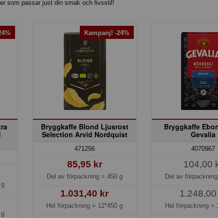
er som passar just din smak och livsstil!
-24%
Kampanj! -24%
tra
Bryggkaffe Blond Ljusrost
Bryggkaffe Ebo
d
Selection Arvid Nordquist
Gevalia
471256
4070967
85,95 kr
104,00 
Del av förpackning =
450 g
Del av förpacknin
 g
1.031,40 kr
1.248,00
Hel förpackning =
12*450 g
Hel förpackning =
 g