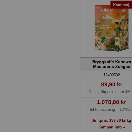
Kampanj!
Bryggkaffe Kahawa
Mästarens Zoégas
12409592
89,90 kr
Del av förpackning =
450
1.078,80 kr
Hel förpackning =
12*450
Jmf.pris:
199,78
kr/kg
Kampanjinfo »