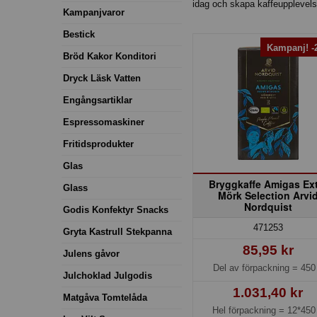
idag och skapa kaffeupplevels
Kampanjvaror
Bestick
Kampanj! 
Bröd Kakor Konditori
Dryck Läsk Vatten
Engångsartiklar
Espressomaskiner
Fritidsprodukter
Glas
Bryggkaffe Amigas Ex
Glass
Mörk Selection Arvi
Nordquist
Godis Konfektyr Snacks
471253
Gryta Kastrull Stekpanna
85,95 kr
Julens gåvor
Del av förpackning =
450
Julchoklad Julgodis
1.031,40 kr
Matgåva Tomtelåda
Hel förpackning =
12*450