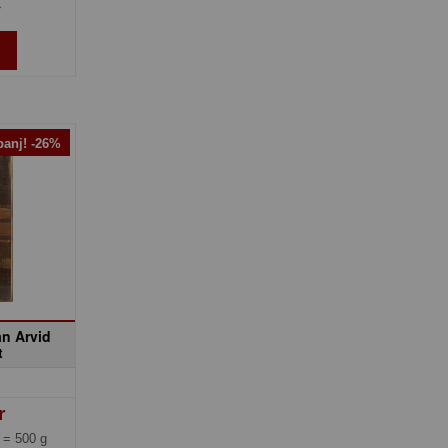
»
anj! -26%
an Arvid
t
r
g =
500 g