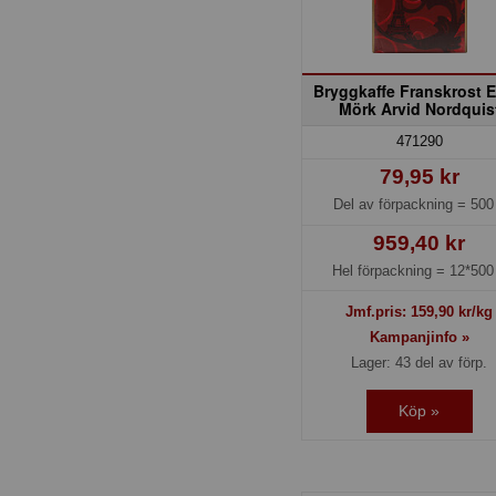
Bryggkaffe Franskrost E
Mörk Arvid Nordquis
471290
79,95 kr
Del av förpackning =
500
959,40 kr
Hel förpackning =
12*500
Jmf.pris:
159,90
kr/kg
Kampanjinfo »
Lager: 43 del av förp.
Köp »