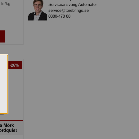
kr/kg
Serviceansvarig Automater
service@torebrings.se
»
0380-478 88
anj! -26%
ra Mörk
Nordquist