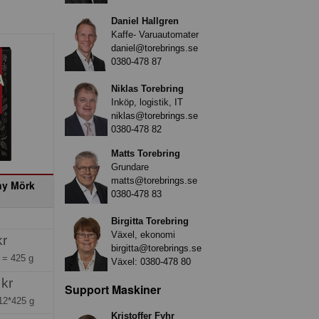
Daniel Hallgren
Kaffe- Varuautomater
daniel@torebrings.se
0380-478 87
Niklas Torebring
Inköp, logistik, IT
niklas@torebrings.se
0380-478 82
Matts Torebring
Grundare
matts@torebrings.se
ny Mörk
0380-478 83
Birgitta Torebring
Växel, ekonomi
kr
birgitta@torebrings.se
g =
425 g
Växel:
0380-478 80
 kr
Support Maskiner
12*425 g
Kristoffer Fyhr