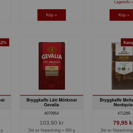
Lagerinfo 
Köp »
Köp »
-12%
Kamp
ost
Bryggkaffe Lätt Mörkrost
Bryggkaffe Mell
Gevalia
Nordquis
4070954
471289
103,90 kr
79,95 k
 g
Del av förpackning =
450 g
Del av förpacknin