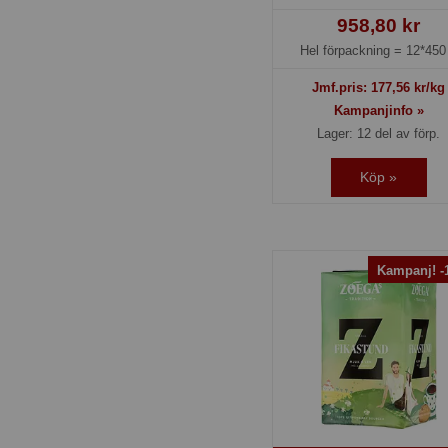
958,80 kr
Hel förpackning =
12*450
Jmf.pris:
177,56
kr/kg
Kampanjinfo »
Lager: 12 del av förp.
Köp »
Kampanj! 