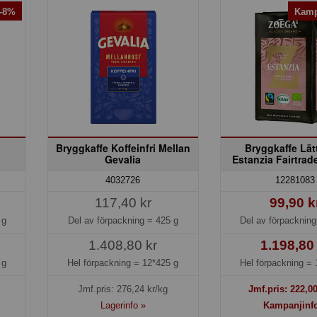
 -8%
Kamp
Bryggkaffe Koffeinfri Mellan
Bryggkaffe Lät
Gevalia
Estanzia Fairtra
4032726
12281083
117,40 kr
99,90 k
 g
Del av förpackning =
425 g
Del av förpacknin
1.408,80 kr
1.198,80
 g
Hel förpackning =
12*425 g
Hel förpackning =
Jmf.pris:
276,24
kr/kg
Jmf.pris:
222,0
Lagerinfo »
Kampanjinf