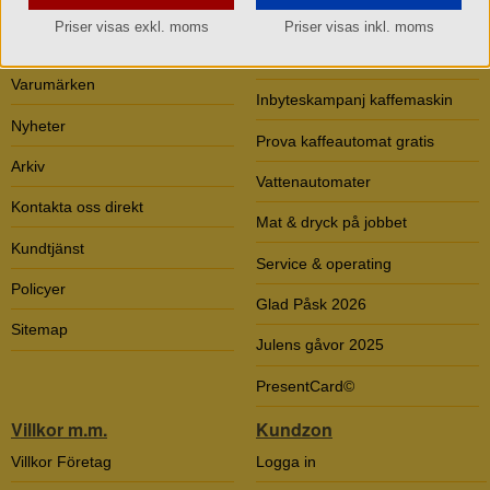
Torebrings
Vårt erbjudande
Priser visas exkl. moms
Priser visas inkl. moms
Om Torebrings
extratipset kampanjer v. 32-
37
Varumärken
Inbyteskampanj kaffemaskin
Nyheter
Prova kaffeautomat gratis
Arkiv
Vattenautomater
Kontakta oss direkt
Mat & dryck på jobbet
Kundtjänst
Service & operating
Policyer
Glad Påsk 2026
Sitemap
Julens gåvor 2025
PresentCard©
Villkor m.m.
Kundzon
Villkor Företag
Logga in