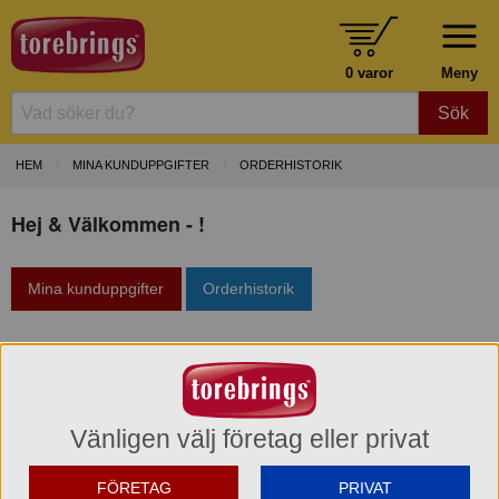
0 varor
Meny
Sök
HEM
MINA KUNDUPPGIFTER
ORDERHISTORIK
Hej & Välkommen - !
Mina kunduppgifter
Orderhistorik
Orderhistorik & Spåra sändning
Logga in först
Vänligen välj företag eller privat
FÖRETAG
PRIVAT