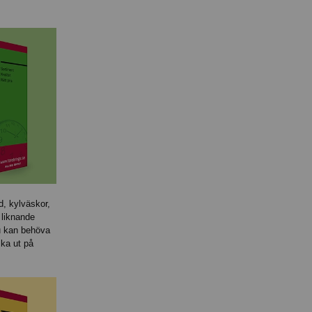
d, kylväskor,
 liknande
 kan behöva
 ska ut på