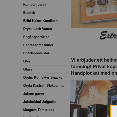
Kampanjvaror
Bestick
Bröd Kakor Konditori
Dryck Läsk Vatten
Engångsartiklar
Espressomaskiner
Fritidsprodukter
Vi erbjuder ett helhe
Glas
förening! Privat köpe
Glass
Handplockat med oms
Godis Konfektyr Snacks
Gryta Kastrull Stekpanna
Julens gåvor
Julchoklad Julgodis
Matgåva Tomtelåda