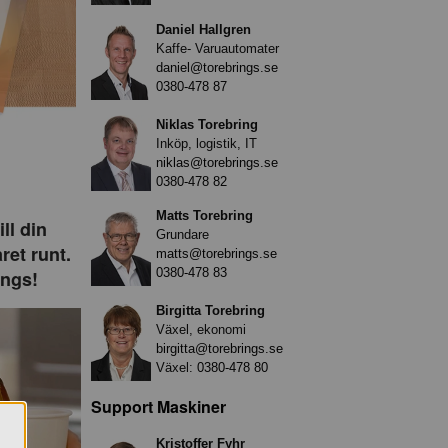
Daniel Hallgren
Kaffe- Varuautomater
daniel@torebrings.se
0380-478 87
Niklas Torebring
Inköp, logistik, IT
niklas@torebrings.se
0380-478 82
Matts Torebring
ll din
Grundare
ret runt.
matts@torebrings.se
0380-478 83
ings!
Birgitta Torebring
Växel, ekonomi
birgitta@torebrings.se
Växel:
0380-478 80
Support Maskiner
Kristoffer Fyhr