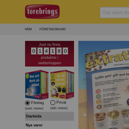
HEM
FÖRETAGSKUND
Just nu finns
0
1
4
1
8
0
produkter i
webbshoppen
Privat
Företag
(inkl. moms)
(exkl. moms)
Förra
◀︎
Startsida
Nya varor