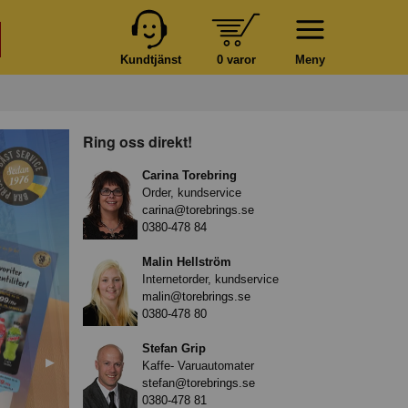
Kundtjänst
0 varor
Meny
Ring oss direkt!
Carina Torebring
Order, kundservice
carina@torebrings.se
0380-478 84
Malin Hellström
Internetorder, kundservice
malin@torebrings.se
0380-478 80
Stefan Grip
Nästa
▶︎
Kaffe- Varuautomater
stefan@torebrings.se
0380-478 81