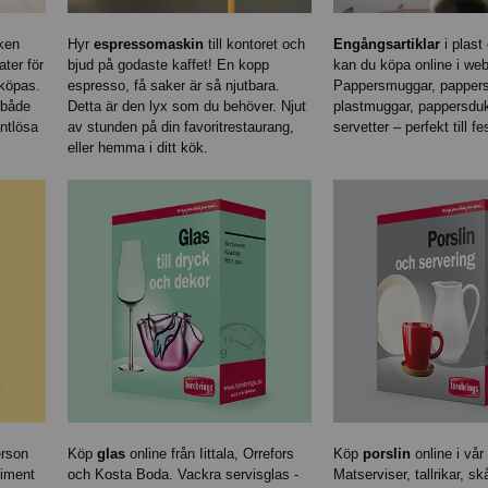
ken
Hyr
espressomaskin
till kontoret och
Engångsartiklar
i plast 
ter för
bjud på godaste kaffet! En kopp
kan du köpa online i we
 köpas.
espresso, få saker är så njutbara.
Pappersmuggar, pappersta
 både
Detta är den lyx som du behöver. Njut
plastmuggar, pappersdu
antlösa
av stunden på din favoritrestaurang,
servetter – perfekt till f
eller hemma i ditt kök.
rson
Köp
glas
online från Iittala, Orrefors
Köp
porslin
online i vår
timent
och Kosta Boda. Vackra servisglas -
Matserviser, tallrikar, sk