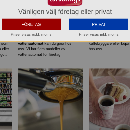
Vänligen välj företag eller privat
FÖRETAG
PRIVAT
Vattenautomater
:
Kolsyrat vatten på
Kaffebryggare
för föret
Priser visas exkl. moms
Priser visas inkl. moms
ör
jobbet är omtyckt. Hyra
och kafé. Du kan som fö
Du som
vattenautomat
kan du göra hos
kaffebryggare eller köpa
 eller
oss. Vi har flera modeller av
hos oss.
gott
vattenautomat för företag.