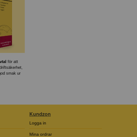
vtal
för att
riftsäkerhet,
 god smak ur
Kundzon
Logga in
Mina ordrar