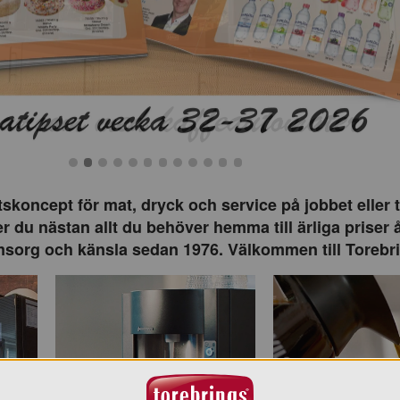
Bild 0
Bild 1
Bild 2
Bild 3
Bild 4
Bild 5
Bild 6
Bild 7
Bild 8
Bild 9
Bild 10
Bild 11
tskoncept för mat, dryck och service på jobbet eller ti
r du nästan allt du behöver hemma till ärliga priser å
org och känsla sedan 1976. Välkommen till Torebr