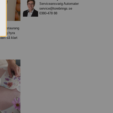
Serviceansvarig Automater
service@torebrings.se
0380-478 88
ag, restaurang
retag hyra
 den så klart