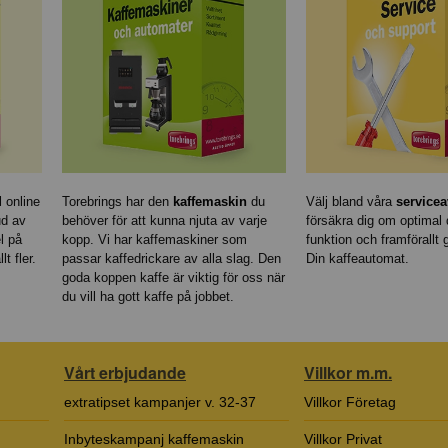
 online
Torebrings har den
kaffemaskin
du
Välj bland våra
servicea
ud av
behöver för att kunna njuta av varje
försäkra dig om optimal d
l på
kopp. Vi har kaffemaskiner som
funktion och framförallt
lt fler.
passar kaffedrickare av alla slag. Den
Din kaffeautomat.
goda koppen kaffe är viktig för oss när
du vill ha gott kaffe på jobbet.
Vårt erbjudande
Villkor m.m.
extratipset kampanjer v. 32-37
Villkor Företag
Inbyteskampanj kaffemaskin
Villkor Privat