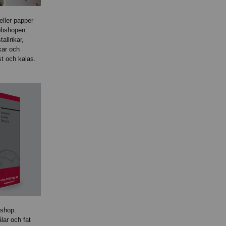
eller papper
bbshopen.
llrikar,
kar och
est och kalas.
 shop.
ålar och fat