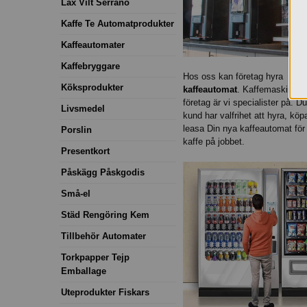
Lax Vilt Serrano
Kaffe Te Automatprodukter
Kaffeautomater
Kaffebryggare
Hos oss kan företag hyra
Köksprodukter
kaffeautomat
. Kaffemaskiner f
företag är vi specialister på. 
Livsmedel
kund har valfrihet att hyra, köpa
leasa Din nya kaffeautomat för 
Porslin
kaffe på jobbet.
Presentkort
Påskägg Påskgodis
Små-el
Städ Rengöring Kem
Tillbehör Automater
Torkpapper Tejp
Emballage
Uteprodukter Fiskars