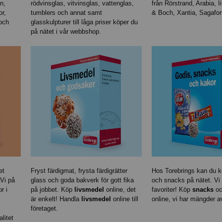
n,
rödvinsglas, vitvinsglas, vattenglas,
från Rörstrand, Arabia, Ii
or,
tumblers och annat samt
& Boch, Xantia, Sagafo
 och
glasskulpturer till låga priser köper du
på nätet i vår webbshop.
et
Fryst färdigmat, frysta färdigrätter
Hos Torebrings kan du 
 Vi på
glass och goda bakverk för gott fika
och snacks på nätet. Vi 
r i
på jobbet. Köp
livsmedel
online, det
favoriter! Köp
snacks
oc
är enkelt! Handla
livsmedel
online till
online, vi har mängder 
företaget.
litet