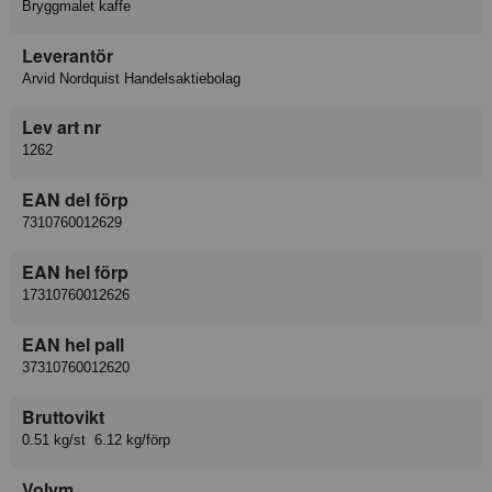
Bryggmalet kaffe
Leverantör
Arvid Nordquist Handelsaktiebolag
Lev art nr
1262
EAN del förp
7310760012629
EAN hel förp
17310760012626
EAN hel pall
37310760012620
Bruttovikt
0.51 kg/st 6.12 kg/förp
Volym