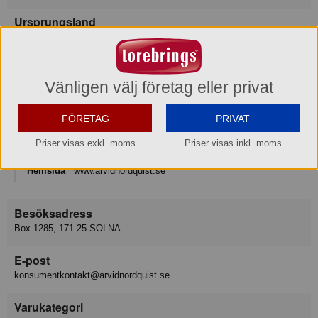
Ursprungsland
Sverige
Varumärke
Vänligen välj företag eller privat
Arvid Nordquist
Konsumentkontakt
FÖRETAG
PRIVAT
Arvid Nordquist HAB
Priser visas exkl. moms
Priser visas inkl. moms
Telefon
08-799 18 00
Hemsida
www.arvidnordquist.se
Besöksadress
Box 1285, 171 25 SOLNA
E-post
konsumentkontakt@arvidnordquist.se
Varukategori