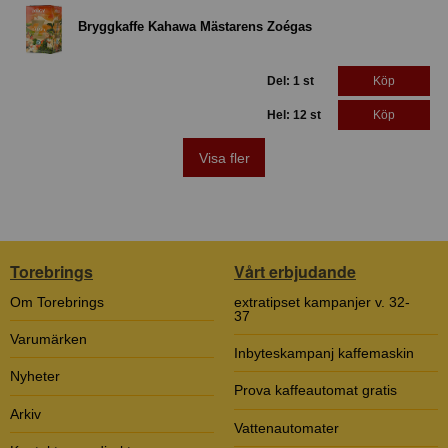
Bryggkaffe Kahawa Mästarens Zoégas
Del: 1 st
Köp
Hel: 12 st
Köp
Visa fler
Torebrings
Vårt erbjudande
Om Torebrings
extratipset kampanjer v. 32-
37
Varumärken
Inbyteskampanj kaffemaskin
Nyheter
Prova kaffeautomat gratis
Arkiv
Vattenautomater