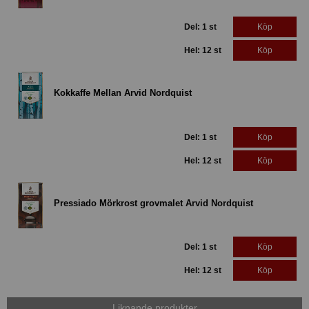
Del: 1 st
Köp
Hel: 12 st
Köp
Kokkaffe Mellan Arvid Nordquist
Del: 1 st
Köp
Hel: 12 st
Köp
Pressiado Mörkrost grovmalet Arvid Nordquist
Del: 1 st
Köp
Hel: 12 st
Köp
Liknande produkter