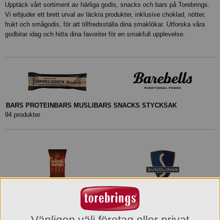
Upptäck vårt sortiment av härliga godis, snacks och bars på Torebrings.
Vi erbjuder ett brett urval av läckra produkter, inklusive choklad, nötter,
frukt och smågodis, för att tillfredsställa dina smaklökar. Utforska våra
godbitar idag och hitta dina favoriter för en smakfull upplevelse.
BARS PROTEINBARS MUSLIBARS SNACKS STYCKSAK
94 produkter
CHIPS NÖTTER POPCORN SNACKS
87 produkter