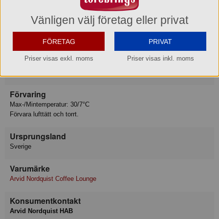
Produktinformation
Vänligen välj företag eller privat
Relaterade sökord
FÖRETAG
PRIVAT
Maskinmalet Kaffe
Mellanrost
Priser visas exkl. moms
Priser visas inkl. moms
Ingredienser
Kaffe (100% Arabicabönor)
Förvaring
Max-/Mintemperatur: 30/7°C
Förvara lufttätt och torrt.
Ursprungsland
Sverige
Varumärke
Arvid Nordquist Coffee Lounge
Konsumentkontakt
Arvid Nordquist HAB