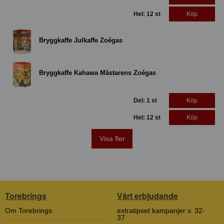
Hel: 12 st
Köp
Bryggkaffe Julkaffe Zoégas
Bryggkaffe Kahawa Mästarens Zoégas
Del: 1 st
Köp
Hel: 12 st
Köp
Visa fler
Torebrings
Vårt erbjudande
Om Torebrings
extratipset kampanjer v. 32-
37