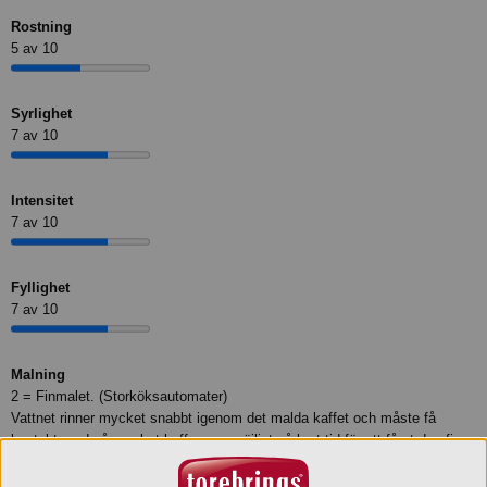
Rostning
5 av 10
Syrlighet
7 av 10
Intensitet
7 av 10
Fyllighet
7 av 10
Malning
2 = Finmalet. (Storköksautomater)
Vattnet rinner mycket snabbt igenom det malda kaffet och måste få
kontakt med så mycket kaffe som möjligt på kort tid för att få ut den fina
smaken.