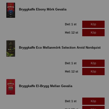
Bryggkaffe Ebony Mörk Gevalia
Del: 1 st
Köp
Hel: 12 st
Köp
Bryggkaffe Eco Mellanmörk Selection Arvid Nordquist
Del: 1 st
Köp
Hel: 12 st
Köp
Bryggkaffe El-Brygg Mellan Gevalia
Del: 1 st
Köp