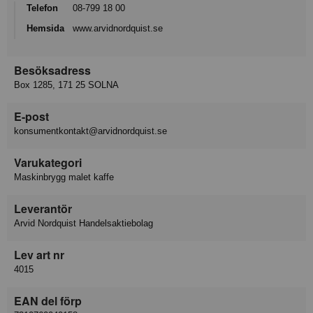
Telefon
08-799 18 00
Hemsida
www.arvidnordquist.se
Besöksadress
Box 1285, 171 25 SOLNA
E-post
konsumentkontakt@arvidnordquist.se
Varukategori
Maskinbrygg malet kaffe
Leverantör
Arvid Nordquist Handelsaktiebolag
Lev art nr
4015
EAN del förp