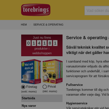
HEM
SERVICE & OPERATING
Service & operating
Just nu finns
0
1
4
1
8
1
Såväl teknisk kvalitet
produkter i
viktigt när det gäller h
webbshoppen
I samband med köp, hyra eller 
varuautomater erbjuds du allt
funktioner och underhåll, i sam
serviceprogram för att försäkr
Fullservice
Privat
Företag
Torebrings kommer till dig och
(inkl. moms)
(exkl. moms)
varannan eller varje dag. Vid 
Startsida
Hygienservice
Nya varor
Vår servicetekniker gör vid be