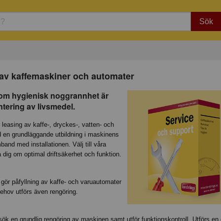
Sök
 av kaffemaskiner och automater
 som hygienisk noggrannhet är
antering av livsmedel.
leasing av kaffe-, dryckes-, vatten- och
id en grundläggande utbildning i maskinens
band med installationen. Välj till våra
a dig om optimal driftsäkerhet och funktion.
 gör påfyllning av kaffe- och varuautomater
behov utförs även rengöring.
sök en grundlig rengöring av maskinen samt utför funktionskontroll. Utförs en