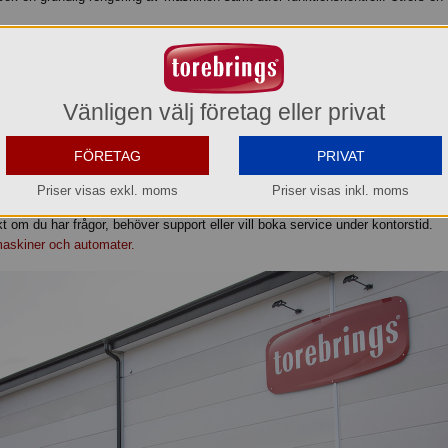
Avkalkning, teknisk kontroll, byte av slitagedelar samt rengöring och funktio
förs en gång per år eller vid behov.
Vänligen välj företag eller privat
erviceavtal och inkluderar dess- utom materialkostnad. Trygghets- avtalet pa
FÖRETAG
PRIVAT
för din maskin.
Priser visas exkl. moms
Priser visas inkl. moms
0380-478 88
t om du har frågor, behöver support eller vill boka service under kontorstid.
maskiner och automater.