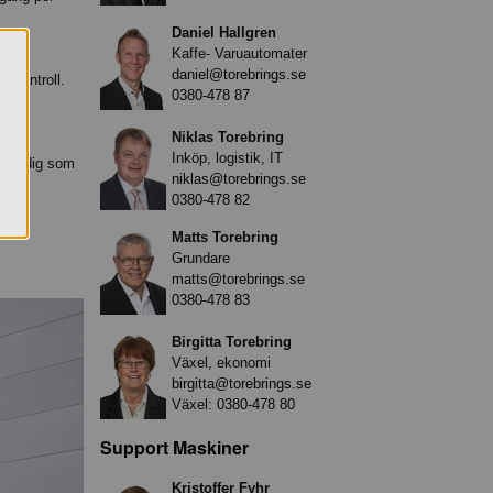
Daniel Hallgren
Kaffe- Varuautomater
daniel@torebrings.se
nskontroll.
0380-478 87
Niklas Torebring
Inköp, logistik, IT
ssar dig som
niklas@torebrings.se
0380-478 82
Matts Torebring
Grundare
matts@torebrings.se
0380-478 83
Birgitta Torebring
Växel, ekonomi
birgitta@torebrings.se
Växel:
0380-478 80
Support Maskiner
Kristoffer Fyhr