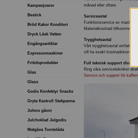
månad eller oftare.
Kampanjvaror
Bestick
Serviceavtal
Funktionsservice av maskinen. 
Bröd Kakor Konditori
Materialkostnad tillkommer. Ut
Dryck Läsk Vatten
Trygghetsavtal
Engångsartiklar
Vårt trygghetsavtal omfattar s
vill ha exakt kostnadskontroll 
Espressomaskiner
Fritidsprodukter
Full teknisk support direkt: 
Ring våra servicetekniker direk
Glas
Service och support för kaffe
Glass
Godis Konfektyr Snacks
Gryta Kastrull Stekpanna
Julens gåvor
Julchoklad Julgodis
Matgåva Tomtelåda