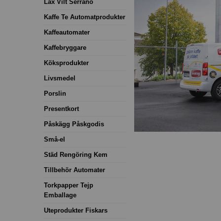
Lax Vilt Serrano
Kaffe Te Automatprodukter
Kaffeautomater
Kaffebryggare
Köksprodukter
Livsmedel
Porslin
Presentkort
Påskägg Påskgodis
Små-el
Städ Rengöring Kem
Tillbehör Automater
Torkpapper Tejp
Emballage
Uteprodukter Fiskars