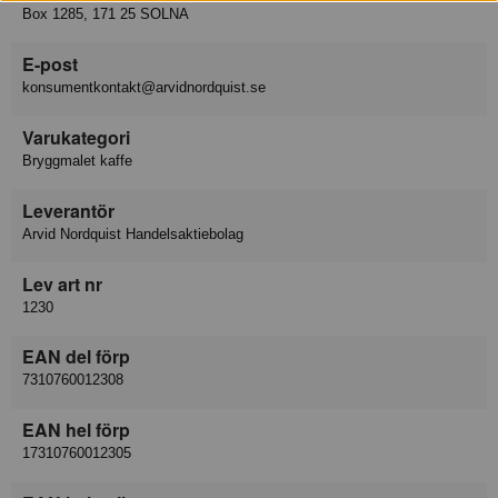
Box 1285, 171 25 SOLNA
E-post
konsumentkontakt@arvidnordquist.se
Varukategori
Bryggmalet kaffe
Leverantör
Arvid Nordquist Handelsaktiebolag
Lev art nr
1230
EAN del förp
7310760012308
EAN hel förp
17310760012305