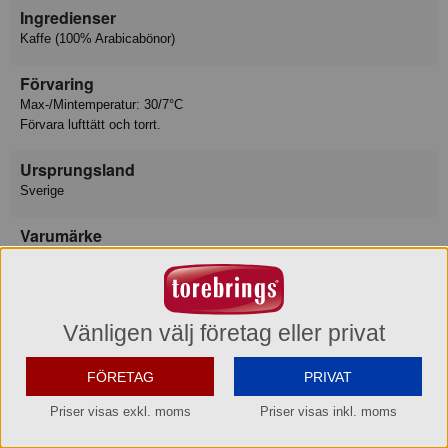
Ingredienser
Kaffe (100% Arabicabönor)
Förvaring
Max-/Mintemperatur: 30/7°C
Förvara lufttätt och torrt.
Ursprungsland
Sverige
Varumärke
Arvid Nordquist
Konsumentkontakt
Arvid Nordquist HAB
Vänligen välj företag eller privat
Telefon
08-799 18 00
FÖRETAG
PRIVAT
Hemsida
www.arvidnordquist.se
Priser visas exkl. moms
Priser visas inkl. moms
Besöksadress