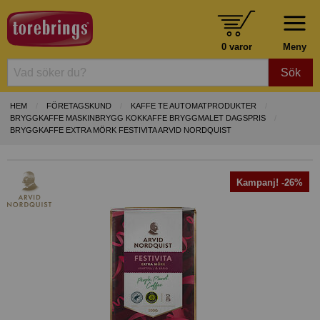
0 varor
Meny
Sök
HEM
FÖRETAGSKUND
KAFFE TE AUTOMATPRODUKTER
BRYGGKAFFE MASKINBRYGG KOKKAFFE BRYGGMALET DAGSPRIS
BRYGGKAFFE EXTRA MÖRK FESTIVITA ARVID NORDQUIST
Kampanj! -26%