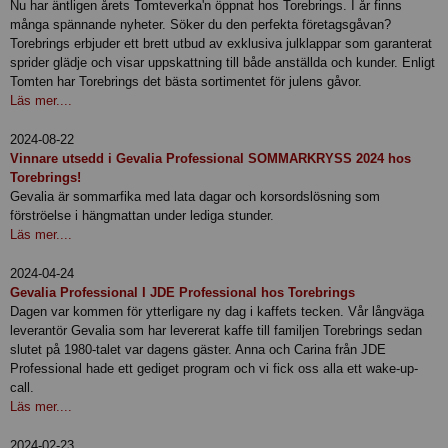
Nu har äntligen årets Tomteverka'n öppnat hos Torebrings. I år finns
många spännande nyheter. Söker du den perfekta företagsgåvan?
Torebrings erbjuder ett brett utbud av exklusiva julklappar som garanterat
sprider glädje och visar uppskattning till både anställda och kunder. Enligt
Tomten har Torebrings det bästa sortimentet för julens gåvor.
Läs mer....
2024-08-22
Vinnare utsedd i Gevalia Professional SOMMARKRYSS 2024 hos
Torebrings!
Gevalia är sommarfika med lata dagar och korsordslösning som
förströelse i hängmattan under lediga stunder.
Läs mer....
2024-04-24
Gevalia Professional I JDE Professional hos Torebrings
Dagen var kommen för ytterligare ny dag i kaffets tecken. Vår långväga
leverantör Gevalia som har levererat kaffe till familjen Torebrings sedan
slutet på 1980-talet var dagens gäster. Anna och Carina från JDE
Professional hade ett gediget program och vi fick oss alla ett wake-up-
call.
Läs mer....
2024-02-23