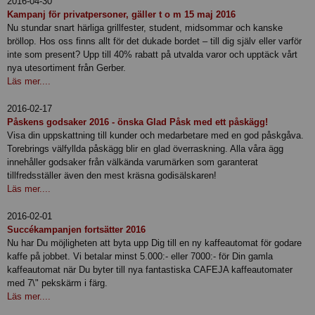
2016-04-30
Kampanj för privatpersoner, gäller t o m 15 maj 2016
Nu stundar snart härliga grillfester, student, midsommar och kanske
bröllop. Hos oss finns allt för det dukade bordet – till dig själv eller varför
inte som present? Upp till 40% rabatt på utvalda varor och upptäck vårt
nya utesortiment från Gerber.
Läs mer....
2016-02-17
Påskens godsaker 2016 - önska Glad Påsk med ett påskägg!
Visa din uppskattning till kunder och medarbetare med en god påskgåva.
Torebrings välfyllda påskägg blir en glad överraskning. Alla våra ägg
innehåller godsaker från välkända varumärken som garanterat
tillfredsställer även den mest kräsna godisälskaren!
Läs mer....
2016-02-01
Succékampanjen fortsätter 2016
Nu har Du möjligheten att byta upp Dig till en ny kaffeautomat för godare
kaffe på jobbet. Vi betalar minst 5.000:- eller 7000:- för Din gamla
kaffeautomat när Du byter till nya fantastiska CAFEJA kaffeautomater
med 7\" pekskärm i färg.
Läs mer....