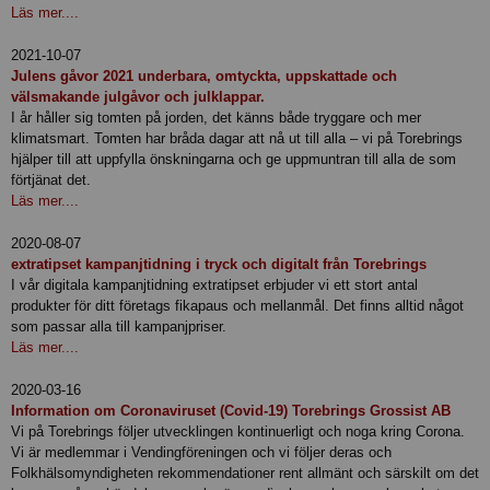
Läs mer....
2021-10-07
Julens gåvor 2021 underbara, omtyckta, uppskattade och
välsmakande julgåvor och julklappar.
I år håller sig tomten på jorden, det känns både tryggare och mer
klimatsmart. Tomten har bråda dagar att nå ut till alla – vi på Torebrings
hjälper till att uppfylla önskningarna och ge uppmuntran till alla de som
förtjänat det.
Läs mer....
2020-08-07
extratipset kampanjtidning i tryck och digitalt från Torebrings
I vår digitala kampanjtidning extratipset erbjuder vi ett stort antal
produkter för ditt företags fikapaus och mellanmål. Det finns alltid något
som passar alla till kampanjpriser.
Läs mer....
2020-03-16
Information om Coronaviruset (Covid-19) Torebrings Grossist AB
Vi på Torebrings följer utvecklingen kontinuerligt och noga kring Corona.
Vi är medlemmar i Vendingföreningen och vi följer deras och
Folkhälsomyndigheten rekommendationer rent allmänt och särskilt om det