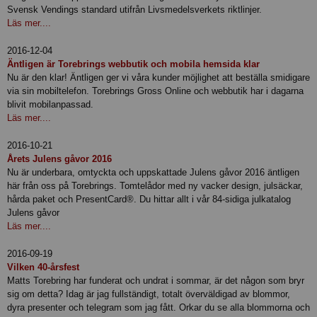
Svensk Vendings standard utifrån Livsmedelsverkets riktlinjer.
Läs mer....
2016-12-04
Äntligen är Torebrings webbutik och mobila hemsida klar
Nu är den klar! Äntligen ger vi våra kunder möjlighet att beställa smidigare
via sin mobiltelefon. Torebrings Gross Online och webbutik har i dagarna
blivit mobilanpassad.
Läs mer....
2016-10-21
Årets Julens gåvor 2016
Nu är underbara, omtyckta och uppskattade Julens gåvor 2016 äntligen
här från oss på Torebrings. Tomtelådor med ny vacker design, julsäckar,
hårda paket och PresentCard®. Du hittar allt i vår 84-sidiga julkatalog
Julens gåvor
Läs mer....
2016-09-19
Vilken 40-årsfest
Matts Torebring har funderat och undrat i sommar, är det någon som bryr
sig om detta? Idag är jag fullständigt, totalt överväldigad av blommor,
dyra presenter och telegram som jag fått. Orkar du se alla blommorna och