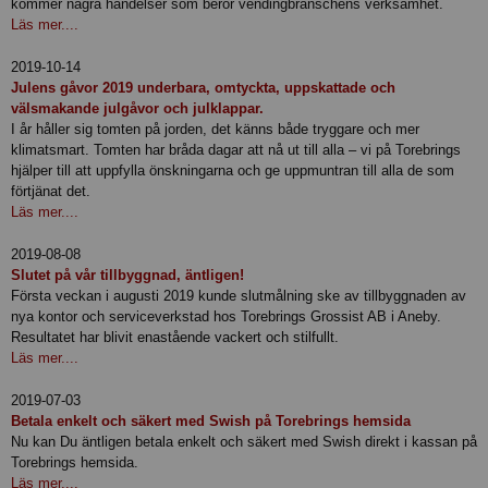
kommer några händelser som berör vendingbranschens verksamhet.
Läs mer....
2019-10-14
Julens gåvor 2019 underbara, omtyckta, uppskattade och
välsmakande julgåvor och julklappar.
I år håller sig tomten på jorden, det känns både tryggare och mer
klimatsmart. Tomten har bråda dagar att nå ut till alla – vi på Torebrings
hjälper till att uppfylla önskningarna och ge uppmuntran till alla de som
förtjänat det.
Läs mer....
2019-08-08
Slutet på vår tillbyggnad, äntligen!
Första veckan i augusti 2019 kunde slutmålning ske av tillbyggnaden av
nya kontor och serviceverkstad hos Torebrings Grossist AB i Aneby.
Resultatet har blivit enastående vackert och stilfullt.
Läs mer....
2019-07-03
Betala enkelt och säkert med Swish på Torebrings hemsida
Nu kan Du äntligen betala enkelt och säkert med Swish direkt i kassan på
Torebrings hemsida.
Läs mer....