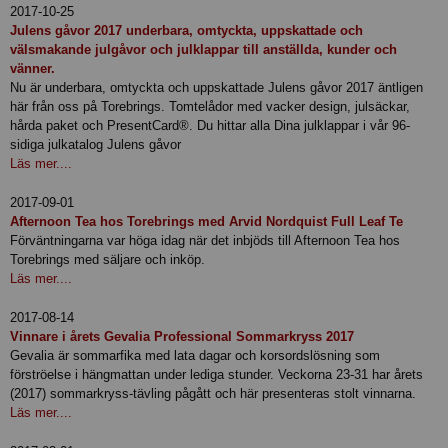
2017-10-25
Julens gåvor 2017 underbara, omtyckta, uppskattade och
välsmakande julgåvor och julklappar till anställda, kunder och
vänner.
Nu är underbara, omtyckta och uppskattade Julens gåvor 2017 äntligen
här från oss på Torebrings. Tomtelådor med vacker design, julsäckar,
hårda paket och PresentCard®. Du hittar alla Dina julklappar i vår 96-
sidiga julkatalog Julens gåvor
Läs mer....
2017-09-01
Afternoon Tea hos Torebrings med Arvid Nordquist Full Leaf Te
Förväntningarna var höga idag när det inbjöds till Afternoon Tea hos
Torebrings med säljare och inköp.
Läs mer....
2017-08-14
Vinnare i årets Gevalia Professional Sommarkryss 2017
Gevalia är sommarfika med lata dagar och korsordslösning som
förströelse i hängmattan under lediga stunder. Veckorna 23-31 har årets
(2017) sommarkryss-tävling pågått och här presenteras stolt vinnarna.
Läs mer....