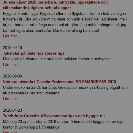
Julens gåvor 2018 underbara, omtyckta, uppskattade och
välsmakande julgåvor och julklappar.
Flyga eller inte flyga, flygskatt eller inte flygskatt. Tomten fick verkligen
fundera i år. Ska jag köra mina renar och min släde? Nej jag hinner inte i
år, det har varit så många andra val att göra. Jag måste hänga med, jag
tar mitt egna plan, Santa Air. Där kunde allting ha slutat!
Läs mer....
2018-09-18
Takstolar på plats hos Torebrings
Med knallblå himmel och strålande solsken fortsätter nybygget.
Läs mer....
2018-09-09
Vinnare utsedda i Gevalia Professional SOMMARKRYSS 2018
Under veckorna 22-31 har årets Gevalia sommarkryss-tävling pågått och
nu presenteras här stolt vinnarna.
Läs mer....
2018-04-23
Torebrings Grossist AB expanderar igen och bygger till.
Måndag 23 april startar vi 2018 startar förberedande byggandet av lager,
kontor & workshop på Torebrings.
Läs mer....