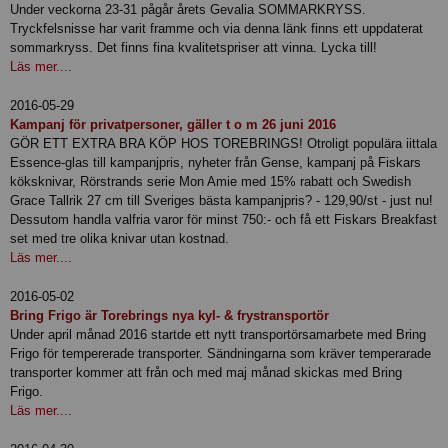
Under veckorna 23-31 pågår årets Gevalia SOMMARKRYSS.
Tryckfelsnisse har varit framme och via denna länk finns ett uppdaterat
sommarkryss. Det finns fina kvalitetspriser att vinna. Lycka till!
Läs mer....
2016-05-29
Kampanj för privatpersoner, gäller t o m 26 juni 2016
GÖR ETT EXTRA BRA KÖP HOS TOREBRINGS! Otroligt populära iittala
Essence-glas till kampanjpris, nyheter från Gense, kampanj på Fiskars
köksknivar, Rörstrands serie Mon Amie med 15% rabatt och Swedish
Grace Tallrik 27 cm till Sveriges bästa kampanjpris? - 129,90/st - just nu!
Dessutom handla valfria varor för minst 750:- och få ett Fiskars Breakfast
set med tre olika knivar utan kostnad.
Läs mer....
2016-05-02
Bring Frigo är Torebrings nya kyl- & frystransportör
Under april månad 2016 startde ett nytt transportörsamarbete med Bring
Frigo för tempererade transporter. Sändningarna som kräver temperarade
transporter kommer att från och med maj månad skickas med Bring
Frigo.
Läs mer....