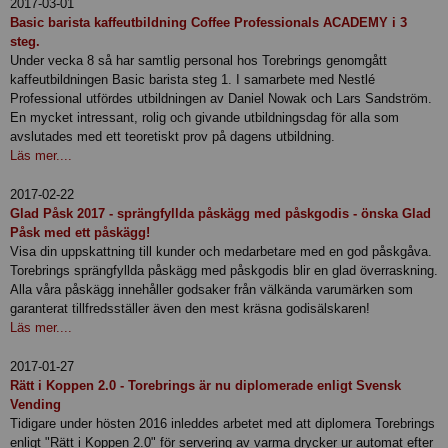
2017-03-01
Basic barista kaffeutbildning Coffee Professionals ACADEMY i 3
steg.
Under vecka 8 så har samtlig personal hos Torebrings genomgått
kaffeutbildningen Basic barista steg 1. I samarbete med Nestlé
Professional utfördes utbildningen av Daniel Nowak och Lars Sandström.
En mycket intressant, rolig och givande utbildningsdag för alla som
avslutades med ett teoretiskt prov på dagens utbildning.
Läs mer....
2017-02-22
Glad Påsk 2017 - sprängfyllda påskägg med påskgodis - önska Glad
Påsk med ett påskägg!
Visa din uppskattning till kunder och medarbetare med en god påskgåva.
Torebrings sprängfyllda påskägg med påskgodis blir en glad överraskning.
Alla våra påskägg innehåller godsaker från välkända varumärken som
garanterat tillfredsställer även den mest kräsna godisälskaren!
Läs mer....
2017-01-27
Rätt i Koppen 2.0 - Torebrings är nu diplomerade enligt Svensk
Vending
Tidigare under hösten 2016 inleddes arbetet med att diplomera Torebrings
enligt "Rätt i Koppen 2.0" för servering av varma drycker ur automat efter