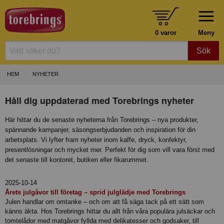
0 varor
Meny
Sök
HEM
NYHETER
Håll dig uppdaterad med Torebrings nyheter
Här hittar du de senaste nyheterna från Torebrings – nya produkter,
spännande kampanjer, säsongserbjudanden och inspiration för din
arbetsplats. Vi lyfter fram nyheter inom kaffe, dryck, konfektyr,
presentlösningar och mycket mer. Perfekt för dig som vill vara först med
det senaste till kontoret, butiken eller fikarummet.
2025-10-14
Årets julgåvor till företag – sprid julglädje med Torebrings
Julen handlar om omtanke – och om att få säga tack på ett sätt som
känns äkta. Hos Torebrings hittar du allt från våra populära julsäckar och
tomtelådor med matgåvor fyllda med delikatesser och godsaker, till