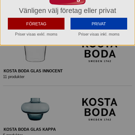
Vänligen välj företag eller privat
KOSTA BODA GLAS FRIENDSHIP
7 produkter
FÖRETAG
PRIVAT
Priser visas exkl. moms
Priser visas inkl. moms
KOSTA BODA GLAS INNOCENT
11 produkter
KOSTA BODA GLAS KAPPA