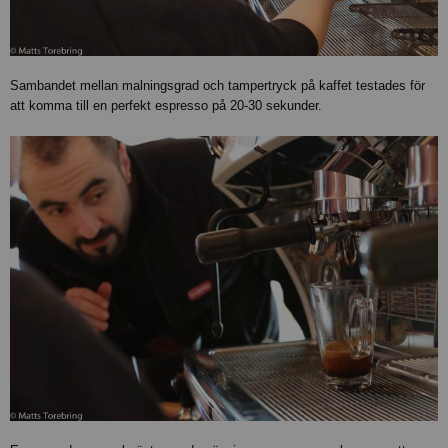
Sambandet mellan malningsgrad och tampertryck på kaffet testades för
att komma till en perfekt espresso på 20-30 sekunder.