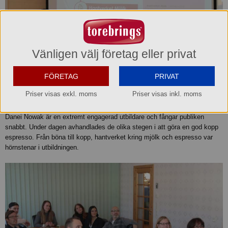
Vänligen välj företag eller privat
FÖRETAG
PRIVAT
Priser visas exkl. moms
Priser visas inkl. moms
Danei Nowak är en extremt engagerad utbildare och fångar publiken
snabbt. Under dagen avhandlades de olika stegen i att göra en god kopp
espresso. Från böna till kopp, hantverket kring mjölk och espresso var
hörnstenar i utbildningen.