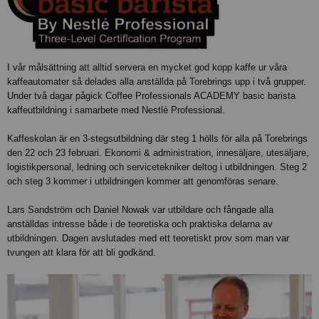
I vår målsättning att alltid servera en mycket god kopp kaffe ur våra
kaffeautomater så delades alla anställda på Torebrings upp i två grupper.
Under två dagar pågick Coffee Professionals ACADEMY basic barista
kaffeutbildning i samarbete med Nestlé Professional.
Kaffeskolan är en 3-stegsutbildning där steg 1 hölls för alla på Torebrings
den 22 och 23 februari. Ekonomi & administration, innesäljare, utesäljare,
logistikpersonal, ledning och servicetekniker deltog i utbildningen. Steg 2
och steg 3 kommer i utbildningen kommer att genomföras senare.
Lars Sandström och Daniel Nowak var utbildare och fångade alla
anställdas intresse både i de teoretiska och praktiska delarna av
utbildningen. Dagen avslutades med ett teoretiskt prov som man var
tvungen att klara för att bli godkänd.