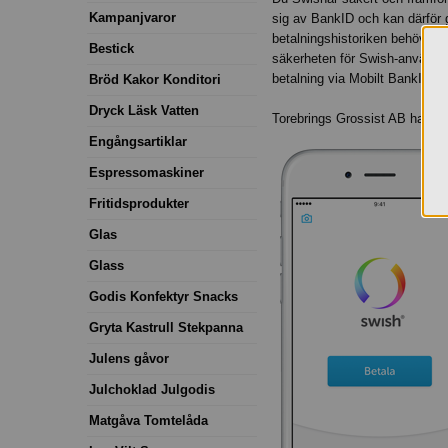
Kampanjvaror
sig av BankID och kan därför 
betalningshistoriken behöver
Bestick
säkerheten för Swish-använda
betalning via Mobilt BankId. D
Bröd Kakor Konditori
Dryck Läsk Vatten
Torebrings Grossist AB hante
Engångsartiklar
Espressomaskiner
Fritidsprodukter
Glas
Glass
Godis Konfektyr Snacks
Gryta Kastrull Stekpanna
Julens gåvor
Julchoklad Julgodis
Matgåva Tomtelåda