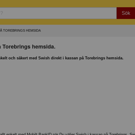
Sök
PÅ TOREBRINGS HEMSIDA
 Torebrings hemsida.
nkelt och säkert med Swish direkt i kassan på Torebrings hemsida.
allt enkelt med Mobilt BankID när Du väljer Swish i kassan på Torebrings. S