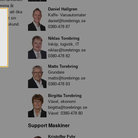
komma åt
Daniel Hallgren
 för att öka
Kaffe- Varuautomater
nkelt sin
daniel@torebrings.se
retagskund.
0380-478 87
Niklas Torebring
Inköp, logistik, IT
niklas@torebrings.se
0380-478 82
Matts Torebring
Grundare
matts@torebrings.se
0380-478 83
Birgitta Torebring
Växel, ekonomi
birgitta@torebrings.se
Växel:
0380-478 80
Support Maskiner
Kristoffer Fyhr