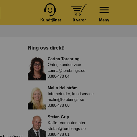
Kundtjänst
0 varor
Meny
Ring oss direkt!
Carina Torebring
Order, kundservice
carina@torebrings.se
0380-478 84
Malin Hellström
Internetorder, kundservice
malin@torebrings.se
0380-478 80
Stefan Grip
Kaffe- Varuautomater
stefan@torebrings.se
0380-478 81
wish använder