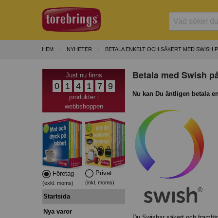
HEM
NYHETER
BETALA ENKELT OCH SÄKERT MED SWISH 
Betala med Swish på
Just nu finns
0
1
4
1
7
9
Nu kan Du äntligen betala e
produkter i
webbshoppen
Privat
Företag
(inkl. moms)
(exkl. moms)
Startsida
Nya varor
Du Swishar säkert och framför