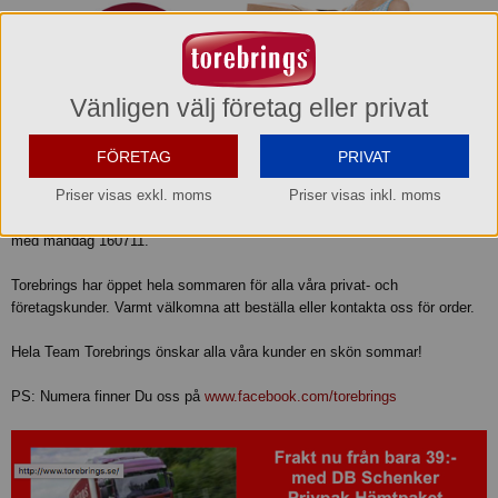
Vänligen välj företag eller privat
Vi firar sommaren med lägre fraktpris för order med Privpak hämtpaket i
FÖRETAG
PRIVAT
butik till privatpersoner!
Priser visas exkl. moms
Priser visas inkl. moms
Nytt lägre fraktpris endast 39:- inkl moms vid order upp till 10 kg från och
med måndag 160711.
Torebrings har öppet hela sommaren för alla våra privat- och
företagskunder. Varmt välkomna att beställa eller kontakta oss för order.
Hela Team Torebrings önskar alla våra kunder en skön sommar!
PS: Numera finner Du oss på
www.facebook.com/torebrings