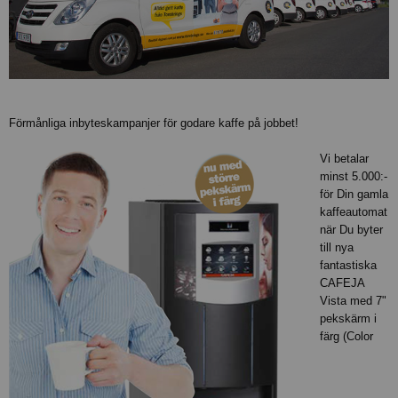
Förmånliga inbyteskampanjer för godare kaffe på jobbet!
Vi betalar
minst 5.000:-
för Din gamla
kaffeautomat
när Du byter
till nya
fantastiska
CAFEJA
Vista med 7"
pekskärm i
färg (Color