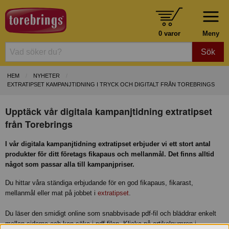
0 varor
Meny
Sök
HEM
NYHETER
EXTRATIPSET KAMPANJTIDNING I TRYCK OCH DIGITALT FRÅN TOREBRINGS
Upptäck vår digitala kampanjtidning extratipset
från Torebrings
I vår digitala kampanjtidning extratipset erbjuder vi ett stort antal
produkter för ditt företags fikapaus och mellanmål. Det finns alltid
något som passar alla till kampanjpriser.
Du hittar våra ständiga erbjudande för en god fikapaus, fikarast,
mellanmål eller mat på jobbet i
extratipset
.
Du läser den smidigt online som snabbvisade pdf-fil och bläddrar enkelt
mellan sidorna och kan söka i pdf-filen. Klicka på artikelnumren i