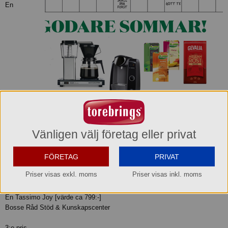
En
Vänligen välj företag eller privat
Moccamaster kaffebryggare [värde 1390:-]
FÖRETAG
PRIVAT
Nordic Vehicle Conversion AB
Priser visas exkl. moms
Priser visas inkl. moms
2:a pris
En Tassimo Joy [värde ca 799:-]
Bosse Råd Stöd & Kunskapscenter
3:e pris