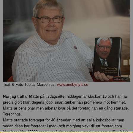
Text & Foto Tobias Marbenius,
www.anebynytt.se
När jag träffar Matts
på tisdagseftermiddagen är klockan 15 och han har
precis gjort klart dagens jobb, snart tänker han promenera mot hemmet.
Matts är pensionär men arbetar kvar på det företag han en gång startade,
Torebrings.
Matts startade företaget för 46 år sedan med att sälja kokosbollar men
sedan dess har företaget i med- och motgång växt till ett företag som
idag har cirka 15000 produkter i sitt sortiment, produkter som säljes både