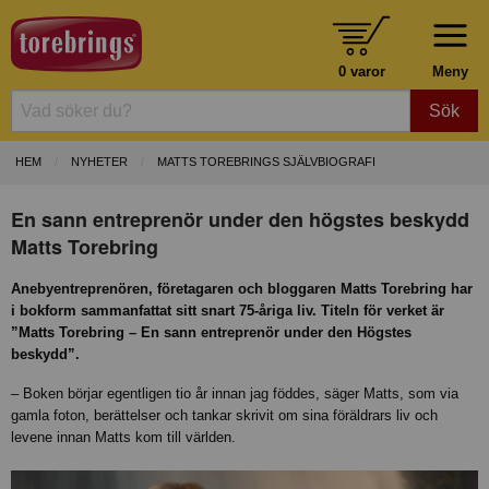
0 varor
Meny
Sök
HEM
NYHETER
MATTS TOREBRINGS SJÄLVBIOGRAFI
En sann entreprenör under den högstes beskydd
Matts Torebring
Anebyentreprenören, företagaren och bloggaren Matts Torebring har
i bokform sammanfattat sitt snart 75-åriga liv. Titeln för verket är
”Matts Torebring – En sann entreprenör under den Högstes
beskydd”.
– Boken börjar egentligen tio år innan jag föddes, säger Matts, som via
gamla foton, berättelser och tankar skrivit om sina föräldrars liv och
levene innan Matts kom till världen.