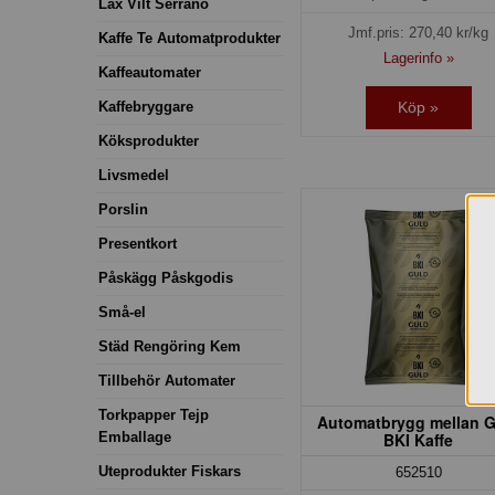
Lax Vilt Serrano
Jmf.pris:
270,40
kr/kg
Kaffe Te Automatprodukter
Lagerinfo »
Kaffeautomater
Kaffebryggare
Köp »
Köksprodukter
Livsmedel
Porslin
Presentkort
Påskägg Påskgodis
Små-el
Städ Rengöring Kem
Tillbehör Automater
Torkpapper Tejp
Automatbrygg mellan G
Emballage
BKI Kaffe
Uteprodukter Fiskars
652510