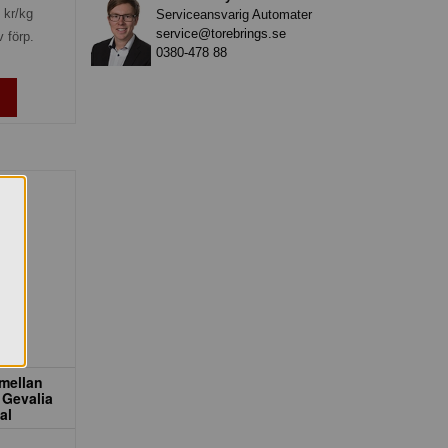
kr/kg
Serviceansvarig Automater
service@torebrings.se
v förp.
0380-478 88
mellan
 Gevalia
al