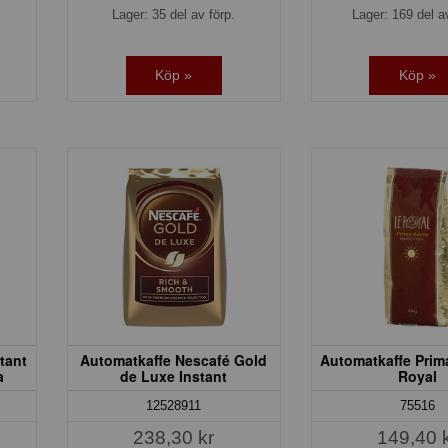
Lager: 35 del av förp.
Lager: 169 del a
Köp »
Köp »
tant
Automatkaffe Nescafé Gold
Automatkaffe Prim
a
de Luxe Instant
Royal
12528911
75516
238,30 kr
149,40 