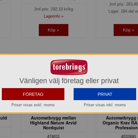
Jmf.pris:
263,40
Jmf.pris:
292,10
kr/kg
Lager: 284 del a
Lagerinfo »
Köp »
Köp »
Vänligen välj företag eller privat
FÖRETAG
PRIVAT
Priser visas exkl. moms
Priser visas inkl. moms
uld
Automatbrygg mellan
Automatbrygg 
Highland Nature Arvid
Organic Krav RA
Nordquist
Profession
474011
4032691