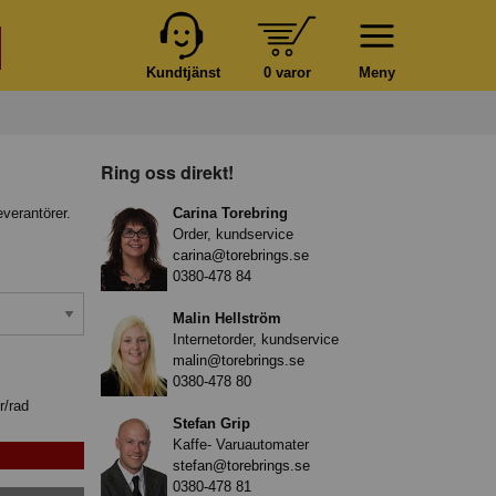
Kundtjänst
0 varor
Meny
Ring oss direkt!
everantörer.
Carina Torebring
Order, kundservice
carina@torebrings.se
0380-478 84
Malin Hellström
Internetorder, kundservice
malin@torebrings.se
0380-478 80
r/rad
Stefan Grip
Kaffe- Varuautomater
stefan@torebrings.se
0380-478 81