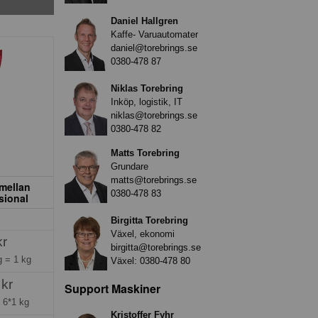
Daniel Hallgren
Kaffe- Varuautomater
daniel@torebrings.se
0380-478 87
Niklas Torebring
Inköp, logistik, IT
niklas@torebrings.se
0380-478 82
Matts Torebring
Grundare
matts@torebrings.se
mellan
0380-478 83
sional
Birgitta Torebring
Växel, ekonomi
kr
birgitta@torebrings.se
ng =
1 kg
Växel:
0380-478 80
 kr
Support Maskiner
=
6*1 kg
Kristoffer Fyhr