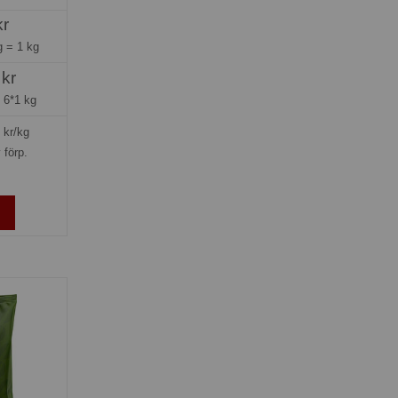
kr
ng =
1 kg
 kr
=
6*1 kg
kr/kg
 förp.