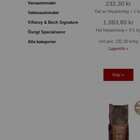
232,30 kr
Varuautomater
Del av förpackning =
1 k
Vattenautomater
1.393,80 kr
Villeroy & Boch Signature
Hel förpackning =
6*1 k
Övrigt Specialvaror
Jmf.pris:
232,30
kr/kg
Alla kategorier
Lagerinfo »
Köp »