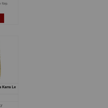
v förp.
a Karra Le
kr