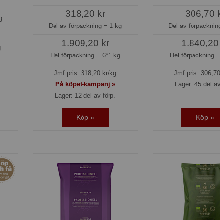
318,20 kr
306,70 
g
Del av förpackning =
1 kg
Del av förpackni
1.909,20 kr
1.840,20
g
Hel förpackning =
6*1 kg
Hel förpackning 
Jmf.pris:
318,20
kr/kg
Jmf.pris:
306,70
På köpet-kampanj »
Lager: 45 del av
Lager: 12 del av förp.
Köp »
Köp »