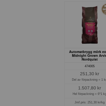
Automatbrygg mörk ex
Midnight Grown Arvi
Nordquist
474005
251,30 kr
Del av förpackning =
1 k
1.507,80 kr
Hel förpackning =
6*1 k
Jmf.pris:
251,30
kr/kg