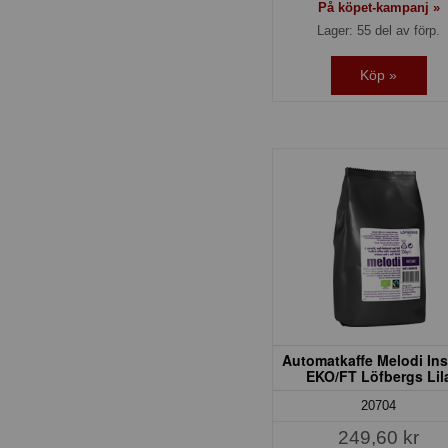
På köpet-kampanj »
Lager: 55 del av förp.
Köp »
Automatkaffe Melodi Ins
EKO/FT Löfbergs Lil
20704
249,60 kr