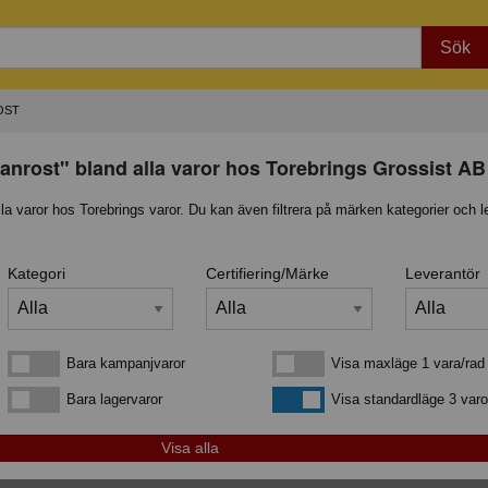
Sök
OST
lanrost" bland alla varor hos Torebrings Grossist AB
lla varor hos Torebrings varor. Du kan även filtrera på märken kategorier och l
Kategori
Certifiering/Märke
Leverantör
Bara kampanjvaror
Visa maxläge 1 vara/rad
Bara kampanjvaror
Visa maxläge 1 vara/rad
Bara lagervaror
Visa standardläge
Bara lagervaror
Visa standardläge 3 varo