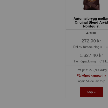
Automatbrygg mella
Original Blend Arvid
Nordquist
474001
272,90 kr
Del av förpackning =
1 k
1.637,40 kr
Hel förpackning =
6*1 k
Jmf.pris:
272,90
kr/kg
På köpet-kampanj »
Lager: 54 del av förp.
Köp »