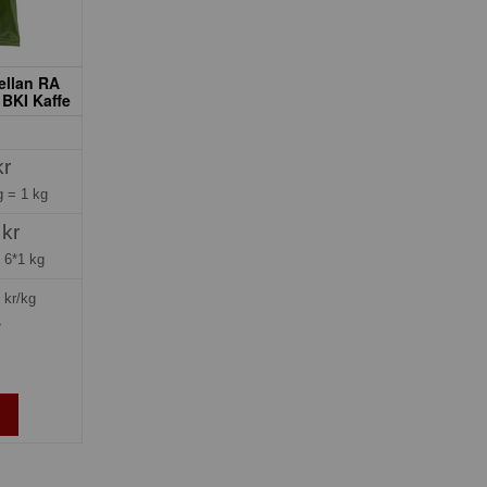
ellan RA
 BKI Kaffe
kr
ng =
1 kg
 kr
=
6*1 kg
kr/kg
»