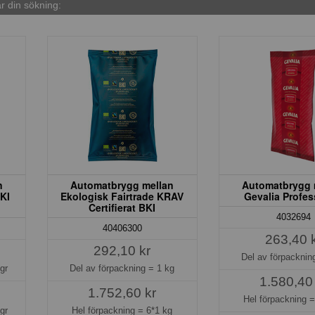
 din sökning:
n
Automatbrygg mellan
Automatbrygg 
BKI
Ekologisk Fairtrade KRAV
Gevalia Profes
Certifierat BKI
4032694
40406300
263,40 
292,10 kr
Del av förpackni
gr
Del av förpackning =
1 kg
1.580,40
1.752,60 kr
Hel förpackning 
gr
Hel förpackning =
6*1 kg