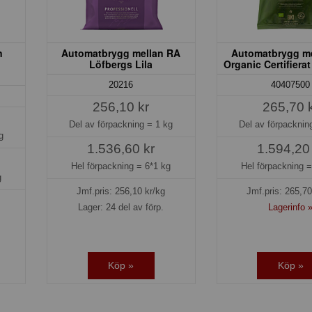
n
Automatbrygg mellan RA
Automatbrygg m
Löfbergs Lila
Organic Certifierat
20216
40407500
256,10 kr
265,70 
Del av förpackning =
1 kg
Del av förpackni
g
1.536,60 kr
1.594,20
Hel förpackning =
6*1 kg
Hel förpackning 
g
Jmf.pris:
256,10
kr/kg
Jmf.pris:
265,70
Lager: 24 del av förp.
Lagerinfo 
Köp »
Köp »