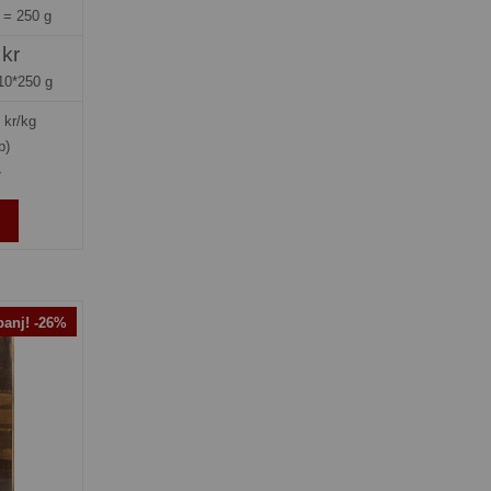
g =
250 g
 kr
10*250 g
kr/kg
p)
»
anj! -26%