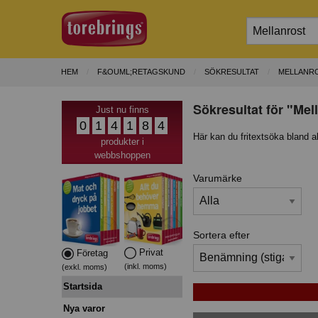
HEM
F&OUML;RETAGSKUND
SÖKRESULTAT
MELLANR
Sökresultat för "Mel
Just nu finns
0
1
4
1
8
4
Här kan du fritextsöka bland a
produkter i
webbshoppen
Varumärke
Sortera efter
Privat
Företag
(inkl. moms)
(exkl. moms)
Startsida
Nya varor