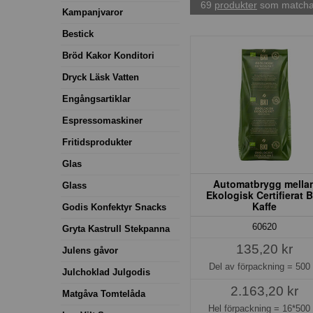
69
produkter
som matchar
Kampanjvaror
Bestick
Bröd Kakor Konditori
Dryck Läsk Vatten
Engångsartiklar
Espressomaskiner
Fritidsprodukter
Glas
Automatbrygg mella
Glass
Ekologisk Certifierat 
Kaffe
Godis Konfektyr Snacks
60620
Gryta Kastrull Stekpanna
135,20 kr
Julens gåvor
Del av förpackning =
500 
Julchoklad Julgodis
2.163,20 kr
Matgåva Tomtelåda
Hel förpackning =
16*500 