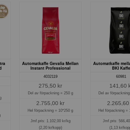
tra
Automatkaffe Gevalia Mellan
Automatkaffe mell
d
Instant Professional
BKI Kaff
4032119
60981
275,50 kr
141,60 
Del av förpackning =
250 g
Del av förpacknin
g
2.755,00 kr
2.265,60
Hel förpackning =
10*250 g
Hel förpackning =
g
Jmf.pris:
1.102,00
kr/kg
Jmf.pris:
566,40
(2,20 kr/kopp)
(1,13 kr/kop