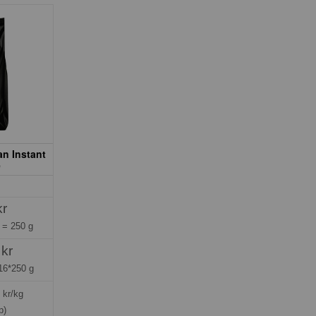
an Instant
e
kr
g =
250 g
 kr
16*250 g
kr/kg
p)