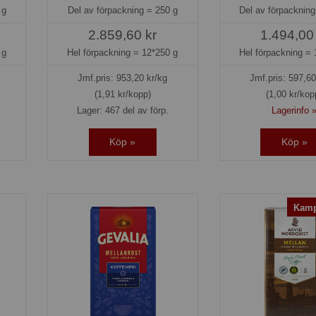
 g
Del av förpackning =
250 g
Del av förpacknin
2.859,60 kr
1.494,00
 g
Hel förpackning =
12*250 g
Hel förpackning =
Jmf.pris:
953,20
kr/kg
Jmf.pris:
597,60
(1,91 kr/kopp)
(1,00 kr/kop
Lager: 467 del av förp.
Lagerinfo 
Köp »
Köp »
Kamp