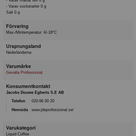
- Varav mättat fett 0 g
- Varav sockerarter 0 g
Salt 0 g
Förvaring
Max-/Mintemperatur: 6/-18°C
Ursprungsland
Nederländerna
Varumärke
Gevalia Professional
Konsumentkontakt
Jacobs Douwe Egberts S.E AB
Telefon
020-96 00 20
Hemsida
www.jdeprofessional.se/
Varukategori
Liquid Coffee