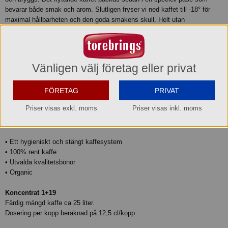
bevarar både smak och arom. Slutligen fryser vi ned kaffet till -18° för
maximal hållbarheten och den goda smakens skull. Helt utan
tillsatsämnen och naturligt gott.
Cafitesse Organic
Ett kaffe med trevligt rostad ton. Inslag av vanilj och sötma, men även
Vänligen välj företag eller privat
viss syrlighet.
FÖRETAG
PRIVAT
Syrlighet: 3 av 5
Fyllighet: 4 av 5
Priser visas exkl. moms
Priser visas inkl. moms
Rostning: 3 av 5
Intensitet: 7 av 10
• Ett hygieniskt och stängt kaffesystem
• 100% rent kaffe
• Utvalda kvalitetsbönor
• Organic
Koncentrat 1+19
Färdig mängd kaffe ca 25 liter.
Dosering per kopp beräknad på 12,5 cl/kopp