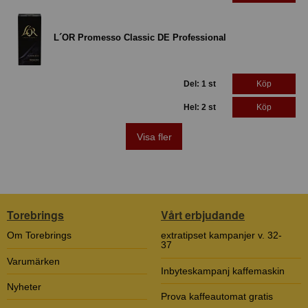
L´OR Promesso Classic DE Professional
Del: 1 st
Köp
Hel: 2 st
Köp
Visa fler
Torebrings
Vårt erbjudande
Om Torebrings
extratipset kampanjer v. 32-
37
Varumärken
Inbyteskampanj kaffemaskin
Nyheter
Prova kaffeautomat gratis