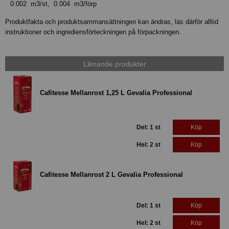
0.002 m3/st, 0.004 m3/förp
Produktfakta och produktsammansättningen kan ändras, läs därför alltid
instruktioner och ingrediensförteckningen på förpackningen.
Liknande produkter
Cafitesse Mellanrost 1,25 L Gevalia Professional
Del: 1 st
Köp
Hel: 2 st
Köp
Cafitesse Mellanrost 2 L Gevalia Professional
Del: 1 st
Köp
Hel: 2 st
Köp