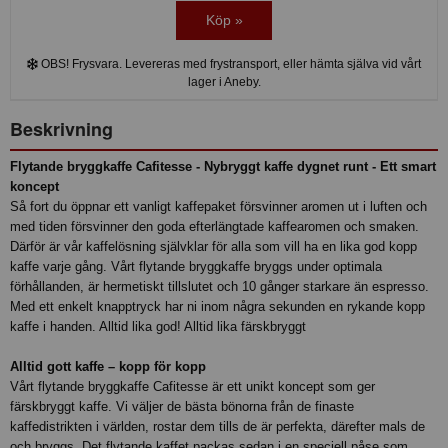
Köp »
OBS! Frysvara. Levereras med frystransport, eller hämta själva vid vårt
lager i Aneby.
Beskrivning
Flytande bryggkaffe Cafitesse - Nybryggt kaffe dygnet runt - Ett smart
koncept
Så fort du öppnar ett vanligt kaffepaket försvinner aromen ut i luften och
med tiden försvinner den goda efterlängtade kaffearomen och smaken.
Därför är vår kaffelösning självklar för alla som vill ha en lika god kopp
kaffe varje gång. Vårt flytande bryggkaffe bryggs under optimala
förhållanden, är hermetiskt tillslutet och 10 gånger starkare än espresso.
Med ett enkelt knapptryck har ni inom några sekunden en rykande kopp
kaffe i handen. Alltid lika god! Alltid lika färskbryggt
Alltid gott kaffe – kopp för kopp
Vårt flytande bryggkaffe Cafitesse är ett unikt koncept som ger
färskbryggt kaffe. Vi väljer de bästa bönorna från de finaste
kaffedistrikten i världen, rostar dem tills de är perfekta, därefter mals de
och bryggs. Det flytande kaffet packas sedan i en speciell påse som