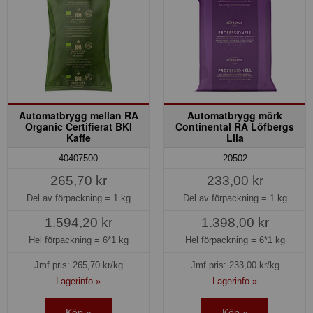
Automatbrygg mellan RA
Automatbrygg mörk
Organic Certifierat BKI
Continental RA Löfbergs
Kaffe
Lila
40407500
20502
265,70 kr
233,00 kr
Del av förpackning =
1 kg
Del av förpackning =
1 kg
1.594,20 kr
1.398,00 kr
Hel förpackning =
6*1 kg
Hel förpackning =
6*1 kg
Jmf.pris:
265,70
kr/kg
Jmf.pris:
233,00
kr/kg
Lagerinfo »
Lagerinfo »
Köp »
Köp »