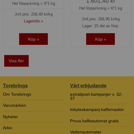
1.601,40 kr
Hel förpackning =
6*1 kg
Hel förpackning =
6*1 kg
Jmf.pris:
256,40
kr/kg
Jmf.pris:
266,90
kr/kg
Lagerinfo »
Lager: 15 del av förp.
Köp »
Köp »
Visa fler
Torebrings
Vårt erbjudande
Om Torebrings
extratipset kampanjer v. 32-
37
Varumärken
Inbyteskampanj kaffemaskin
Nyheter
Prova kaffeautomat gratis
Arkiv
Vattenautomater