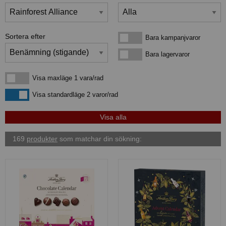
Sortera efter
Bara kampanjvaror
Bara kampanjvaror
Bara lagervaror
Bara lagervaror
Visa maxläge 1 vara/rad
Visa maxläge 1 vara/rad
Visa standardläge
Visa standardläge 2 varor/rad
169
produkter
som matchar din sökning: