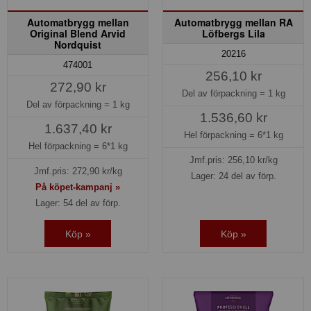
Automatbrygg mellan
Automatbrygg mellan RA
Original Blend Arvid
Löfbergs Lila
Nordquist
20216
474001
256,10 kr
272,90 kr
Del av förpackning =
1 kg
Del av förpackning =
1 kg
1.536,60 kr
1.637,40 kr
Hel förpackning =
6*1 kg
Hel förpackning =
6*1 kg
Jmf.pris:
256,10
kr/kg
Jmf.pris:
272,90
kr/kg
Lager: 24 del av förp.
På köpet-kampanj »
Lager: 54 del av förp.
Köp »
Köp »