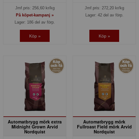
Jmf.pris:
256,60
kr/kg
Jmf.pris:
272,20
kr/kg
På köpet-kampanj »
Lager: 42 del av förp.
Lager: 186 del av förp.
Köp »
Köp »
Automatbrygg mörk extra
Automatbrygg mörk
Midnight Grown Arvid
Fullroast Field mörk Arvid
Nordquist
Nordquist