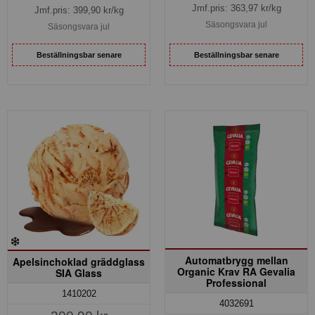
Jmf.pris:
363,97
kr/kg
Jmf.pris:
399,90
kr/kg
Säsongsvara jul
Säsongsvara jul
Beställningsbar senare
Beställningsbar senare
Automatbrygg mellan
Apelsinchoklad gräddglass
Organic Krav RA Gevalia
SIA Glass
Professional
1410202
4032691