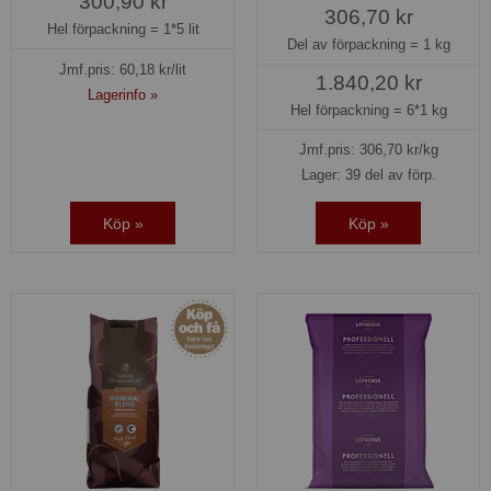
300,90 kr
306,70 kr
Hel förpackning =
1*5 lit
Del av förpackning =
1 kg
Jmf.pris:
60,18
kr/lit
1.840,20 kr
Lagerinfo »
Hel förpackning =
6*1 kg
Jmf.pris:
306,70
kr/kg
Lager: 39 del av förp.
Köp »
Köp »