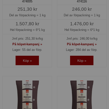
474005
474116
251,30 kr
246,00 kr
Del av förpackning =
1 kg
Del av förpackning =
1 kg
1.507,80 kr
1.476,00 kr
Hel förpackning =
6*1 kg
Hel förpackning =
6*1 kg
Jmf.pris:
251,30
kr/kg
Jmf.pris:
246,00
kr/kg
På köpet-kampanj »
På köpet-kampanj »
Lager: 55 del av förp.
Lager: 284 del av förp.
Köp »
Köp »