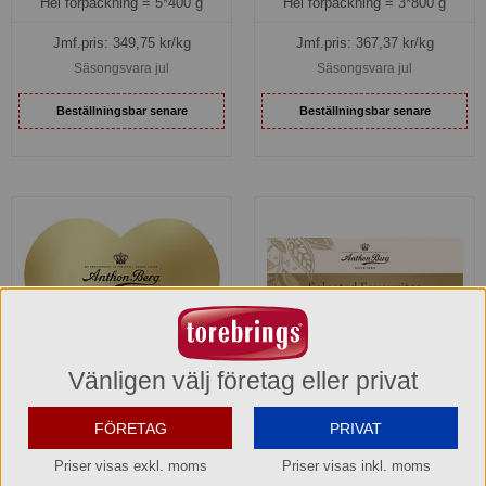
Hel förpackning =
5*400 g
Hel förpackning =
3*800 g
Jmf.pris:
349,75
kr/kg
Jmf.pris:
367,37
kr/kg
Säsongsvara jul
Säsongsvara jul
Beställningsbar senare
Beställningsbar senare
Vänligen välj företag eller privat
Anthon Berg Hjärtformad
Anthon Berg Selected
FÖRETAG
PRIVAT
Guldask
Favourites
Priser visas exkl. moms
Priser visas inkl. moms
844040
846000