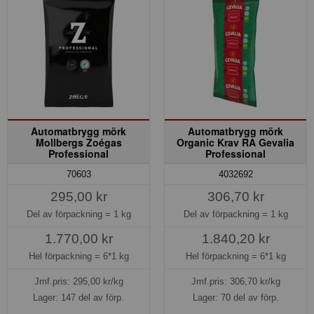
Automatbrygg mörk
Automatbrygg mörk
Mollbergs Zoégas
Organic Krav RA Gevalia
Professional
Professional
70603
4032692
295,00 kr
306,70 kr
Del av förpackning =
1 kg
Del av förpackning =
1 kg
1.770,00 kr
1.840,20 kr
Hel förpackning =
6*1 kg
Hel förpackning =
6*1 kg
Jmf.pris:
295,00
kr/kg
Jmf.pris:
306,70
kr/kg
Lager: 147 del av förp.
Lager: 70 del av förp.