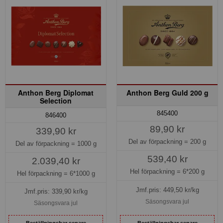
Anthon Berg Diplomat
Anthon Berg Guld 200 g
Selection
845400
846400
89,90 kr
339,90 kr
Del av förpackning =
200 g
Del av förpackning =
1000 g
539,40 kr
2.039,40 kr
Hel förpackning =
6*200 g
Hel förpackning =
6*1000 g
Jmf.pris:
449,50
kr/kg
Jmf.pris:
339,90
kr/kg
Säsongsvara jul
Säsongsvara jul
Beställningsbar senare
Beställningsbar senare