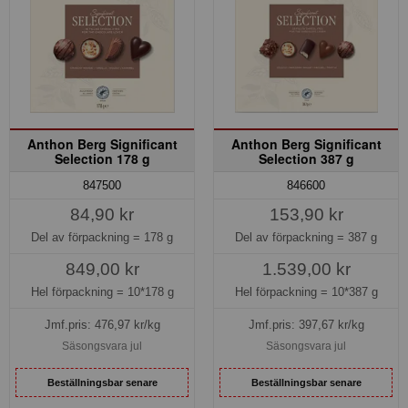
Anthon Berg Significant
Anthon Berg Significant
Selection 178 g
Selection 387 g
847500
846600
84,90 kr
153,90 kr
Del av förpackning =
178 g
Del av förpackning =
387 g
849,00 kr
1.539,00 kr
Hel förpackning =
10*178 g
Hel förpackning =
10*387 g
Jmf.pris:
476,97
kr/kg
Jmf.pris:
397,67
kr/kg
Säsongsvara jul
Säsongsvara jul
Beställningsbar senare
Beställningsbar senare