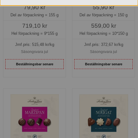
79,90 kr
55,90 kr
Del av förpackning =
155 g
Del av förpackning =
150 g
719,10 kr
559,00 kr
Hel förpackning =
9*155 g
Hel förpackning =
10*150 g
Jmf.pris:
515,48
kr/kg
Jmf.pris:
372,67
kr/kg
Säsongsvara jul
Säsongsvara jul
Beställningsbar senare
Beställningsbar senare