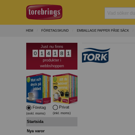
HEM
FÖRETAGSKUND
EMBALLAGE PAPPER PÅSE SÄCK
Just nu finns
0
1
4
1
8
1
produkter i
webbshoppen
Privat
Företag
(inkl. moms)
(exkl. moms)
Startsida
Nya varor