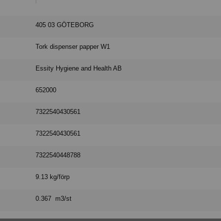
405 03 GÖTEBORG
Tork dispenser papper W1
Essity Hygiene and Health AB
652000
7322540430561
7322540430561
7322540448788
9.13 kg/förp
0.367 m3/st