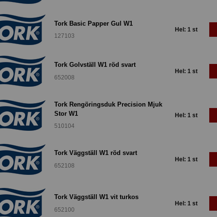
Tork Basic Papper Gul W1
Hel: 1 st
127103
Tork Golvställ W1 röd svart
Hel: 1 st
652008
Tork Rengöringsduk Precision Mjuk
Stor W1
Hel: 1 st
510104
Tork Väggställ W1 röd svart
Hel: 1 st
652108
Tork Väggställ W1 vit turkos
Hel: 1 st
652100