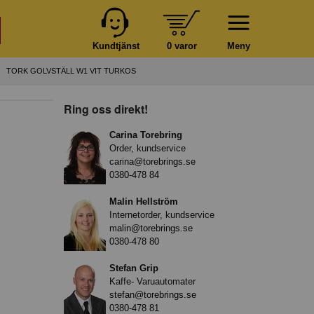
Kundtjänst
0 varor
Meny
TORK GOLVSTÄLL W1 VIT TURKOS
Ring oss direkt!
Carina Torebring
Order, kundservice
carina@torebrings.se
0380-478 84
Malin Hellström
Internetorder, kundservice
malin@torebrings.se
0380-478 80
Stefan Grip
Kaffe- Varuautomater
stefan@torebrings.se
0380-478 81