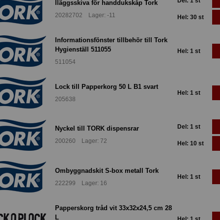
Del: 1 st
Iläggsskiva för handdukskåp Tork
20282702 Lager: -11
Hel: 30 st
Informationsfönster tillbehör till Tork
Hygienställ 511055
Hel: 1 st
511054
Lock till Papperkorg 50 L B1 svart
Hel: 1 st
205638
Del: 1 st
Nyckel till TORK dispensrar
200260 Lager: 72
Hel: 10 st
Ombyggnadskit S-box metall Tork
Hel: 1 st
222299 Lager: 16
Papperskorg tråd vit 33x32x24,5 cm 28
L
Hel: 1 st