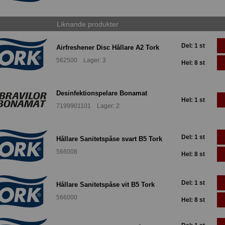
Liknande produkter
Del: 1 st
Airfreshener Disc Hållare A2 Tork
562500 Lager: 3
Hel: 8 st
Desinfektionspelare Bonamat
Hel: 1 st
7199901101 Lager: 2
Del: 1 st
Hållare Sanitetspåse svart B5 Tork
566008
Hel: 8 st
Del: 1 st
Hållare Sanitetspåse vit B5 Tork
566000
Hel: 8 st