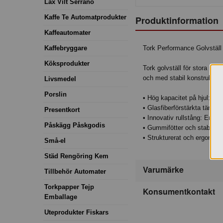
Lax Vilt Serrano
Kaffe Te Automatprodukter
Produktinformation
Kaffeautomater
Tork Performance Golvställ
Kaffebryggare
Köksprodukter
Tork golvställ för stora rul
och med stabil konstruktion, 
Livsmedel
Porslin
• Hög kapacitet på hjul: Flex
• Glasfiberförstärkta tände
Presentkort
• Innovativ rullstång: Ergo
Påskägg Påskgodis
• Gummifötter och stabil met
• Strukturerat och ergonomis
Små-el
Städ Rengöring Kem
Varumärke
Tillbehör Automater
Torkpapper Tejp
Konsumentkontakt
Emballage
Uteprodukter Fiskars