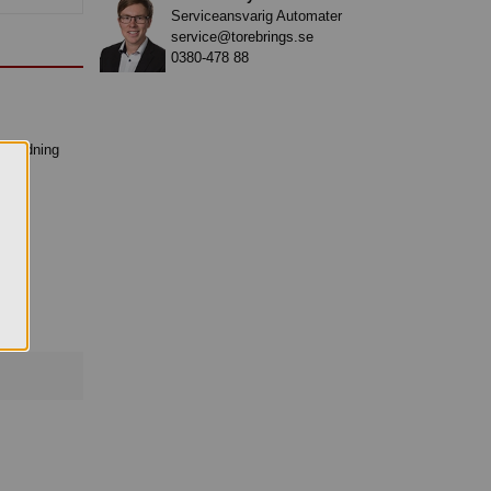
Serviceansvarig Automater
service@torebrings.se
0380-478 88
l laddning