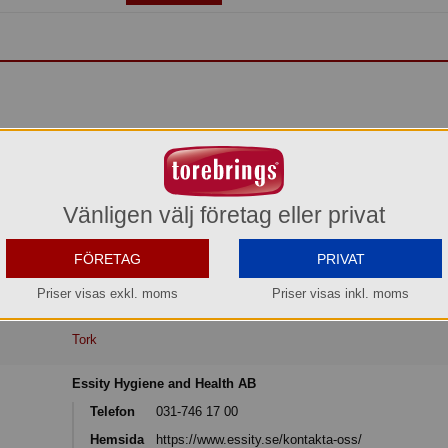
lar är en ergonomiskt designad dispenser med säker och pålitlig avrivning, enke
vilket är viktigt i många industriella miljöer.
ibel användning, lätt att flytta omkring
Vänligen välj företag eller privat
r: Säker och pålitlig avrivning av både papper och nonwoven
nomisk och snabb laddning
allkonstruktion: stabilitet under dispensering
FÖRETAG
PRIVAT
kt handtag: Säkert grepp, lätt att flytta omkring.
Priser visas exkl. moms
Priser visas inkl. moms
Tork
Essity Hygiene and Health AB
Telefon
031-746 17 00
Hemsida
https://www.essity.se/kontakta-oss/