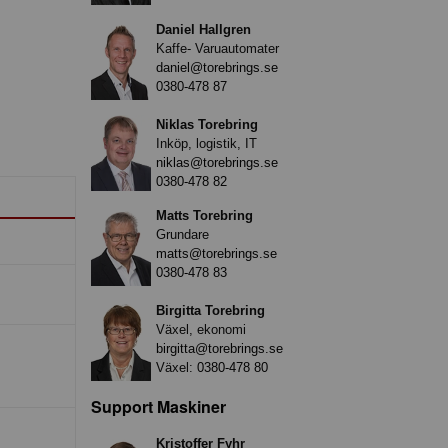
Daniel Hallgren
Kaffe- Varuautomater
daniel@torebrings.se
0380-478 87
Niklas Torebring
Inköp, logistik, IT
niklas@torebrings.se
0380-478 82
Matts Torebring
Grundare
matts@torebrings.se
0380-478 83
Birgitta Torebring
Växel, ekonomi
birgitta@torebrings.se
Växel:
0380-478 80
Support Maskiner
Kristoffer Fyhr