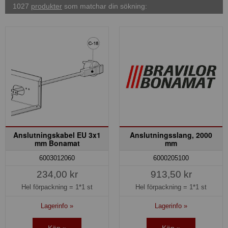
1027
produkter
som matchar din sökning:
Anslutningskabel EU 3x1
Anslutningsslang, 2000
mm Bonamat
mm
6003012060
6000205100
234,00 kr
913,50 kr
Hel förpackning =
1*1 st
Hel förpackning =
1*1 st
Lagerinfo »
Lagerinfo »
Köp »
Köp »