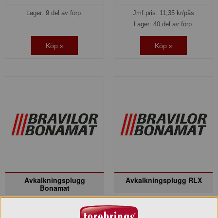
Lager: 9 del av förp.
Jmf.pris:
11,35
kr/pås
Lager: 40 del av förp.
Köp »
Köp »
Avkalkningsplugg
Avkalkningsplugg RLX
Bonamat
6313325001
6311090001
227,00 kr
115,00 kr