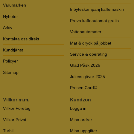
Varumärken
Inbyteskampanj kaffemaskin
Nyheter
Prova kaffeautomat gratis
Arkiv
Vattenautomater
Kontakta oss direkt
Mat & dryck på jobbet
Kundtjänst
Service & operating
Policyer
Glad Påsk 2026
Sitemap
Julens gåvor 2025
PresentCard©
Villkor m.m.
Kundzon
Villkor Företag
Logga in
Villkor Privat
Mina ordrar
Turbil
Mina uppgifter