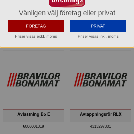
Hel förpackning =
1*1 st
Hel förpackning =
1*1 st
Vänligen välj företag eller privat
Lagerinfo »
Lager: 1 förp.
FÖRETAG
PRIVAT
Köp »
Köp »
Priser visas exkl. moms
Priser visas inkl. moms
Avlastning B5 E
Avtappningsrör RLX
6006001019
4313297001