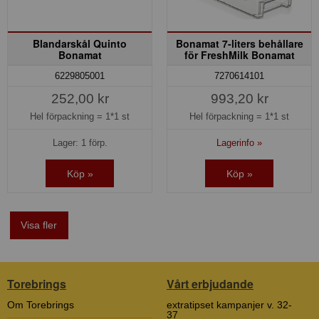
Blandarskål Quinto
Bonamat 7-liters behållare
Bonamat
för FreshMilk Bonamat
6229805001
7270614101
252,00 kr
993,20 kr
Hel förpackning =
1*1 st
Hel förpackning =
1*1 st
Lager: 1 förp.
Lagerinfo »
Köp »
Köp »
Visa fler
Torebrings
Vårt erbjudande
Om Torebrings
extratipset kampanjer v. 32-
37