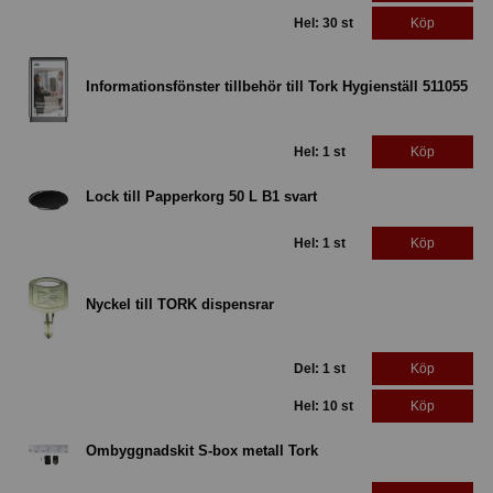
Hel: 30 st
Köp
Informationsfönster tillbehör till Tork Hygienställ 511055
Hel: 1 st
Köp
Lock till Papperkorg 50 L B1 svart
Hel: 1 st
Köp
Nyckel till TORK dispensrar
Del: 1 st
Köp
Hel: 10 st
Köp
Ombyggnadskit S-box metall Tork