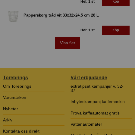
Hel: 1 st
Köp
Papperskorg tråd vit 33x32x24,5 cm 28 L
Hel: 1 st
Köp
Visa fler
Torebrings
Vårt erbjudande
Om Torebrings
extratipset kampanjer v. 32-
37
Varumärken
Inbyteskampanj kaffemaskin
Nyheter
Prova kaffeautomat gratis
Arkiv
Vattenautomater
Kontakta oss direkt