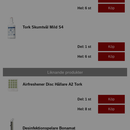
Hel: 6 st
Köp
Tork Skumtvål Mild S4
Del: 1 st
Köp
Hel: 6 st
Köp
Liknande produkter
Airfreshener Disc Hållare A2 Tork
Del: 1 st
Köp
Hel: 8 st
Köp
Desinfektionspelare Bonamat