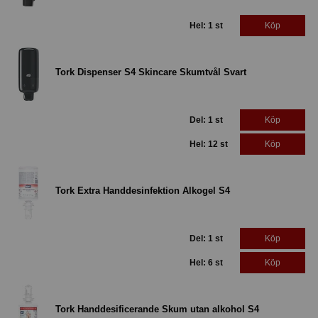
Hel: 1 st
Köp
Tork Dispenser S4 Skincare Skumtvål Svart
Del: 1 st
Köp
Hel: 12 st
Köp
Tork Extra Handdesinfektion Alkogel S4
Del: 1 st
Köp
Hel: 6 st
Köp
Tork Handdesificerande Skum utan alkohol S4