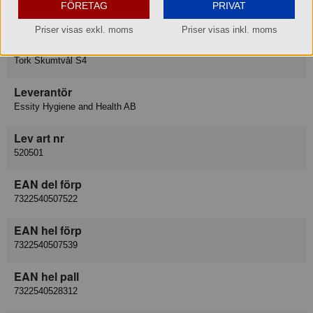
FÖRETAG
PRIVAT
405 03 GÖTEBORG
Priser visas exkl. moms
Priser visas inkl. moms
Varukategori
Tork Skumtvål S4
Leverantör
Essity Hygiene and Health AB
Lev art nr
520501
EAN del förp
7322540507522
EAN hel förp
7322540507539
EAN hel pall
7322540528312