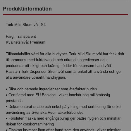
Produktinformation
Tork Mild Skumtvål, S4
Färg: Transparent
Kvalitetsnivå: Premium
Tillhandahåller vård för alla hudtyper. Tork Mild Skumtvål har frisk doft
tillsammans med fuktgivande och närande ingredienser och
producerar ett rikligt och krämigt lödder för skonsam handtvätt.
Passar i Tork Dispenser Skumtvål som är enkel att använda och ger
alla användare utmärkt handhygien.
• Rika och närande ingredienser som återfuktar huden
• Certifierad med EU Ecolabel, vilket innebär hög miljömässig
prestanda.
• Dokumenterat snabb och enkel påfyllning med certifiering för enkel
användning av Svenska Reumatikerförbundet
• Försluten flaska med engångspump ger bättre hygien och minskar
risken för korskontaminering
• Flaskan krymper ihop efter hand som den används, vilket minskar