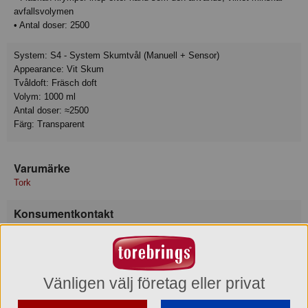
avfallsvolymen
• Antal doser: 2500
System: S4 - System Skumtvål (Manuell + Sensor)
Appearance: Vit Skum
Tvåldoft: Fräsch doft
Volym: 1000 ml
Antal doser: ≈2500
Färg: Transparent
Varumärke
Tork
Konsumentkontakt
Essity Hygiene and Health AB
Telefon
031-746 17 00
Hemsida
https://www.essity.se/kontakta-oss/
Vänligen välj företag eller privat
Besöksadress