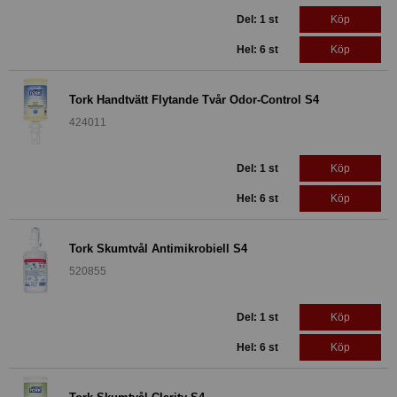
Del: 1 st
Köp
Hel: 6 st
Köp
Tork Handtvätt Flytande Tvår Odor-Control S4
424011
Del: 1 st
Köp
Hel: 6 st
Köp
Tork Skumtvål Antimikrobiell S4
520855
Del: 1 st
Köp
Hel: 6 st
Köp