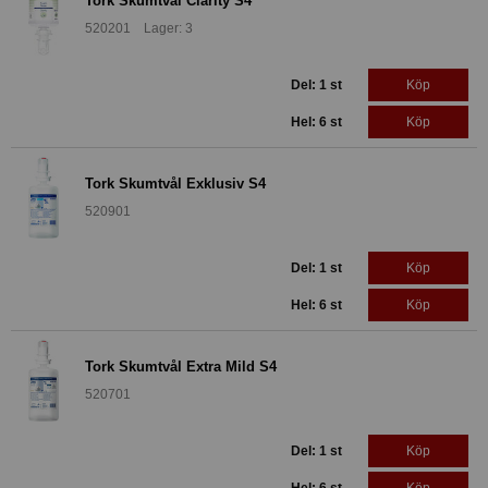
Tork Skumtvål Clarity S4
520201 Lager: 3
Del: 1 st
Köp
Hel: 6 st
Köp
Tork Skumtvål Exklusiv S4
520901
Del: 1 st
Köp
Hel: 6 st
Köp
Tork Skumtvål Extra Mild S4
520701
Del: 1 st
Köp