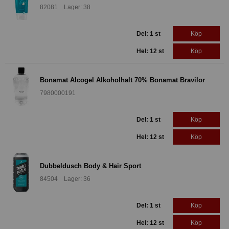
82081 Lager: 38
Del: 1 st
Köp
Hel: 12 st
Köp
Bonamat Alcogel Alkoholhalt 70% Bonamat Bravilor
7980000191
Del: 1 st
Köp
Hel: 12 st
Köp
Dubbeldusch Body & Hair Sport
84504 Lager: 36
Del: 1 st
Köp
Hel: 12 st
Köp