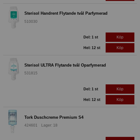
Sterisol Handrent Flytande tvål Parfymerad
510030
Del: 1 st
Köp
Hel: 12 st
Köp
Sterisol ULTRA Flytande tvål Oparfymerad
531815
Del: 1 st
Köp
Hel: 12 st
Köp
Tork Duschcreme Premium S4
424601 Lager: 18