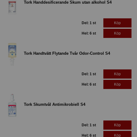
Tork Handdesificerande Skum utan alkohol S4
Del: 1 st
Köp
Hel: 6 st
Köp
Tork Handtvätt Flytande Tvår Odor-Control S4
Del: 1 st
Köp
Hel: 6 st
Köp
Tork Skumtvål Antimikrobiell S4
Del: 1 st
Köp
Hel: 6 st
Köp