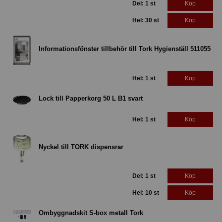
Del: 1 st
Köp
Hel: 30 st
Köp
Informationsfönster tillbehör till Tork Hygienställ 511055
Hel: 1 st
Köp
Lock till Papperkorg 50 L B1 svart
Hel: 1 st
Köp
Nyckel till TORK dispensrar
Del: 1 st
Köp
Hel: 10 st
Köp
Ombyggnadskit S-box metall Tork