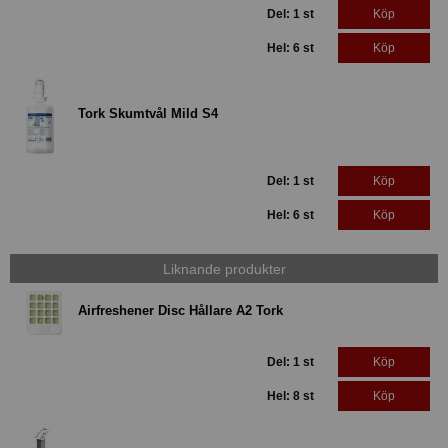
Del: 1 st
Köp
Hel: 6 st
Köp
Tork Skumtvål Mild S4
Del: 1 st
Köp
Hel: 6 st
Köp
Liknande produkter
Airfreshener Disc Hållare A2 Tork
Del: 1 st
Köp
Hel: 8 st
Köp