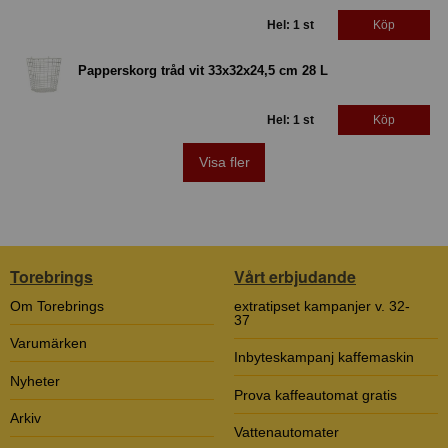
Hel: 1 st
Köp
Papperskorg tråd vit 33x32x24,5 cm 28 L
Hel: 1 st
Köp
Visa fler
Torebrings
Vårt erbjudande
Om Torebrings
extratipset kampanjer v. 32-
37
Varumärken
Inbyteskampanj kaffemaskin
Nyheter
Prova kaffeautomat gratis
Arkiv
Vattenautomater