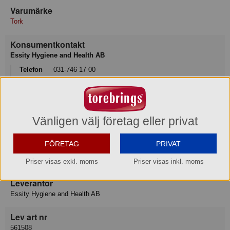
Varumärke
Tork
Konsumentkontakt
Essity Hygiene and Health AB
Telefon
031-746 17 00
Hemsida
https://www.essity.se/kontakta-oss/
Besöksadress
Vänligen välj företag eller privat
405 03 GÖTEBORG
FÖRETAG
PRIVAT
Varukategori
Tork dispenser tvål S4
Priser visas exkl. moms
Priser visas inkl. moms
Leverantör
Essity Hygiene and Health AB
Lev art nr
561508