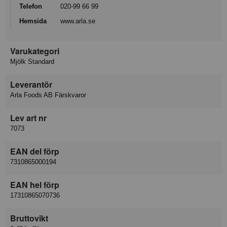
Telefon
020-99 66 99
Hemsida
www.arla.se
Varukategori
Mjölk Standard
Leverantör
Arla Foods AB Färskvaror
Lev art nr
7073
EAN del förp
7310865000194
EAN hel förp
17310865070736
Bruttovikt