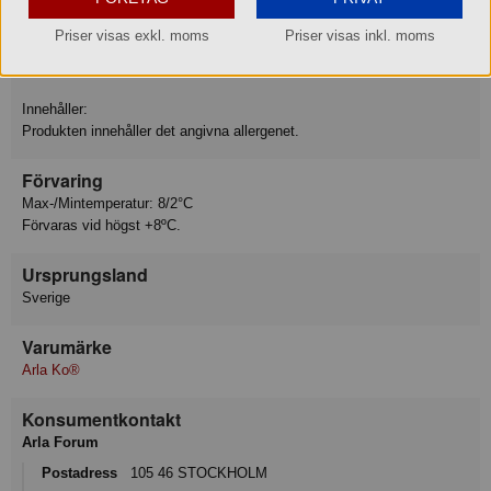
Priser visas exkl. moms
Priser visas inkl. moms
Allergiinfo
Innehåller: Mjölk
Innehåller:
Produkten innehåller det angivna allergenet.
Förvaring
Max-/Mintemperatur: 8/2°C
Förvaras vid högst +8ºC.
Ursprungsland
Sverige
Varumärke
Arla Ko®
Konsumentkontakt
Arla Forum
Postadress
105 46 STOCKHOLM