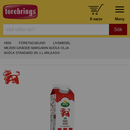
0 varor
Meny
Sök
HEM
FÖRETAGSKUND
LIVSMEDEL
MEJERI GRÄDDE MARGARIN MJÖLK OLJA
MJÖLK STANDARD 3% 1 L ARLA KO®