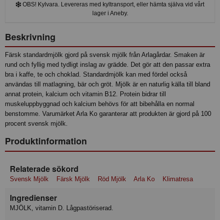
OBS! Kylvara. Levereras med kyltransport, eller hämta själva vid vårt
lager i Aneby.
Beskrivning
Färsk standardmjölk gjord på svensk mjölk från Arlagårdar. Smaken är
rund och fyllig med tydligt inslag av grädde. Det gör att den passar extra
bra i kaffe, te och choklad. Standardmjölk kan med fördel också
användas till matlagning, bär och gröt. Mjölk är en naturlig källa till bland
annat protein, kalcium och vitamin B12. Protein bidrar till
muskeluppbyggnad och kalcium behövs för att bibehålla en normal
benstomme. Varumärket Arla Ko garanterar att produkten är gjord på 100
procent svensk mjölk.
Produktinformation
Relaterade sökord
Svensk Mjölk
Färsk Mjölk
Röd Mjölk
Arla Ko
Klimatresa
Ingredienser
MJÖLK, vitamin D. Lågpastöriserad.