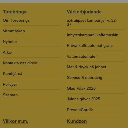
Torebrings
Vårt erbjudande
Om Torebrings
extratipset kampanjer v. 32-
37
Varumärken
Inbyteskampanj kaffemaskin
Nyheter
Prova kaffeautomat gratis
Arkiv
Vattenautomater
Kontakta oss direkt
Mat & dryck på jobbet
Kundtjänst
Service & operating
Policyer
Glad Påsk 2026
Sitemap
Julens gåvor 2025
PresentCard©
Villkor m.m.
Kundzon