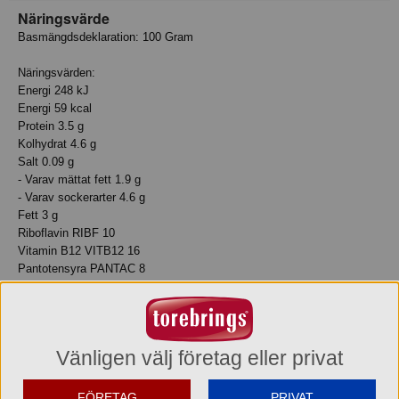
Näringsvärde
Basmängdsdeklaration: 100 Gram
Näringsvärden:
Energi 248 kJ
Energi 59 kcal
Protein 3.5 g
Kolhydrat 4.6 g
Salt 0.09 g
- Varav mättat fett 1.9 g
- Varav sockerarter 4.6 g
Fett 3 g
Riboflavin RIBF 10
Vitamin B12 VITB12 16
Pantotensyra PANTAC 8
Vitamin D VITD- 20
Kalcium CA 16
Fosfor P 20
Kalium K 8
Vänligen välj företag eller privat
Molybden MO 8
Klorid CLD 12
Jod ID 15
FÖRETAG
PRIVAT