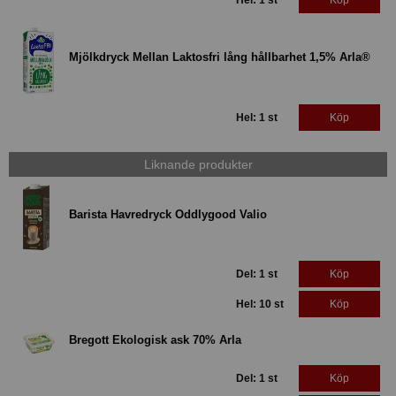
Mjölkdryck Mellan Laktosfri lång hållbarhet 1,5% Arla®
Hel: 1 st
Köp
Liknande produkter
Barista Havredryck Oddlygood Valio
Del: 1 st
Köp
Hel: 10 st
Köp
Bregott Ekologisk ask 70% Arla
Del: 1 st
Köp