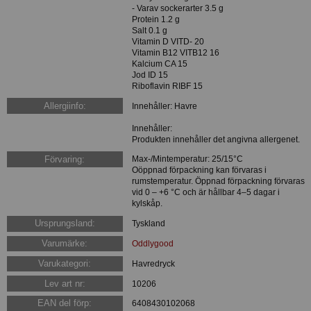
- Varav sockerarter 3.5 g
Protein 1.2 g
Salt 0.1 g
Vitamin D VITD- 20
Vitamin B12 VITB12 16
Kalcium CA 15
Jod ID 15
Riboflavin RIBF 15
Allergiinfo:
Innehåller: Havre
Innehåller:
Produkten innehåller det angivna allergenet.
Förvaring:
Max-/Mintemperatur: 25/15°C
Oöppnad förpackning kan förvaras i
rumstemperatur. Öppnad förpackning förvaras
vid 0 – +6 °C och är hållbar 4–5 dagar i
kylskåp.
Ursprungsland:
Tyskland
Varumärke:
Oddlygood
Varukategori:
Havredryck
Lev art nr:
10206
EAN del förp:
6408430102068