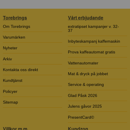
Torebrings
Vårt erbjudande
Om Torebrings
extratipset kampanjer v. 32-
37
Varumärken
Inbyteskampanj kaffemaskin
Nyheter
Prova kaffeautomat gratis
Arkiv
Vattenautomater
Kontakta oss direkt
Mat & dryck på jobbet
Kundtjänst
Service & operating
Policyer
Glad Påsk 2026
Sitemap
Julens gåvor 2025
PresentCard©
Villkor m.m.
Kundzon