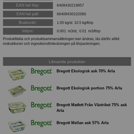
EAN hel förp:
6408430219957
EAN hel pall:
66408430102060
Bruttovikt:
1.05 kg/st 10.5 kg/förp
Volym:
0.001 m3/st, 0.01 m3/förp
Produktfakta och produktsammansättningen kan ändras, läs därför alltid
instruktioner och ingrediensförteckningen på förpackningen.
Liknande produkter
Bregott Ekologisk ask 70% Arla
Bregott Ekologisk portion 75% Arla
Bregott Matfett Från Växtriket 75% ask
Arla
Bregott Mellan ask 57% Arla