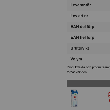
Leverantör
Lev art nr
EAN del förp
EAN hel förp
Bruttovikt
Volym
Produktfakta och produktsamma
förpackningen.