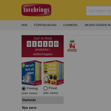
HEM
FÖRETAGSKUND
LIVSMEDEL
MEJERI GRÄDDE M
Just nu finns
0
1
4
1
8
0
produkter i
webbshoppen
Privat
Företag
(inkl. moms)
(exkl. moms)
Startsida
Nya varor