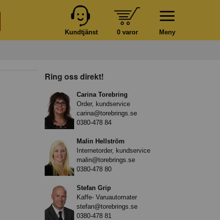
Kundtjänst
0 varor
Meny
Ring oss direkt!
Carina Torebring
Order, kundservice
carina@torebrings.se
0380-478 84
Malin Hellström
Internetorder, kundservice
malin@torebrings.se
0380-478 80
Stefan Grip
Kaffe- Varuautomater
stefan@torebrings.se
0380-478 81