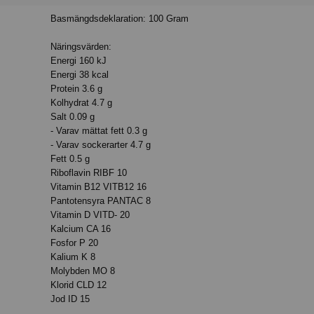
Basmängdsdeklaration: 100 Gram
Näringsvärden:
Energi 160 kJ
Energi 38 kcal
Protein 3.6 g
Kolhydrat 4.7 g
Salt 0.09 g
- Varav mättat fett 0.3 g
- Varav sockerarter 4.7 g
Fett 0.5 g
Riboflavin RIBF 10
Vitamin B12 VITB12 16
Pantotensyra PANTAC 8
Vitamin D VITD- 20
Kalcium CA 16
Fosfor P 20
Kalium K 8
Molybden MO 8
Klorid CLD 12
Jod ID 15