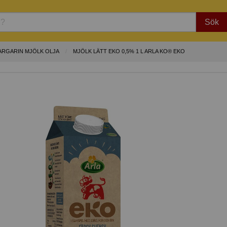
Sök
ARGARIN MJÖLK OLJA
MJÖLK LÄTT EKO 0,5% 1 L ARLA KO® EKO