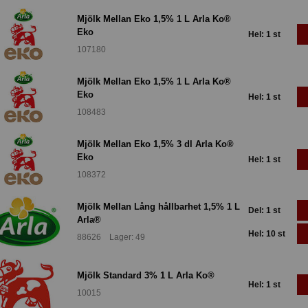
Mjölk Mellan Eko 1,5% 1 L Arla Ko®
Eko
Hel: 1 st
107180
Mjölk Mellan Eko 1,5% 1 L Arla Ko®
Eko
Hel: 1 st
108483
Mjölk Mellan Eko 1,5% 3 dl Arla Ko®
Eko
Hel: 1 st
108372
Mjölk Mellan Lång hållbarhet 1,5% 1 L
Del: 1 st
Arla®
Hel: 10 st
88626 Lager: 49
Mjölk Standard 3% 1 L Arla Ko®
Hel: 1 st
10015