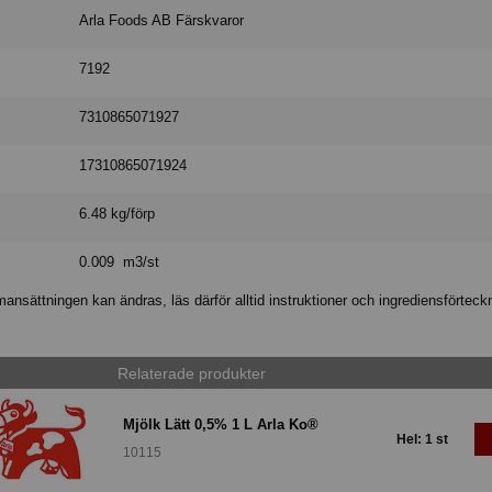
Arla Foods AB Färskvaror
7192
7310865071927
17310865071924
6.48 kg/förp
0.009 m3/st
nsättningen kan ändras, läs därför alltid instruktioner och ingrediensförteck
Relaterade produkter
Mjölk Lätt 0,5% 1 L Arla Ko®
Hel: 1 st
10115