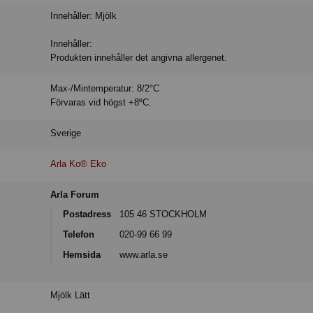
Innehåller: Mjölk
Innehåller:
Produkten innehåller det angivna allergenet.
Max-/Mintemperatur: 8/2°C
Förvaras vid högst +8ºC.
Sverige
Arla Ko® Eko
Arla Forum
Postadress
105 46 STOCKHOLM
Telefon
020-99 66 99
Hemsida
www.arla.se
Mjölk Lätt