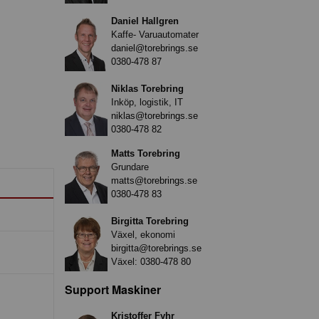
Daniel Hallgren
Kaffe- Varuautomater
daniel@torebrings.se
0380-478 87
Niklas Torebring
Inköp, logistik, IT
niklas@torebrings.se
0380-478 82
Matts Torebring
Grundare
matts@torebrings.se
0380-478 83
Birgitta Torebring
Växel, ekonomi
birgitta@torebrings.se
Växel:
0380-478 80
Support Maskiner
Kristoffer Fyhr