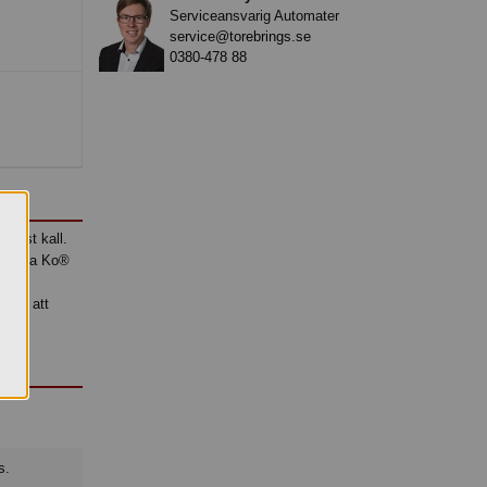
Serviceansvarig Automater
service@torebrings.se
0380-478 88
 bäst kall.
r. Arla Ko®
ill
erar att
s.