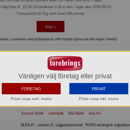
os oss kan du alltid beställa även om varan inte finns i lager.
l idag före kl. 15:00 så beräknar vi få in den i lager den 2026-08-10.
Transporttid till Dig som kund tillkommer.
Köp »
vara. Levereras med kyltransport, eller hämta själva vid vårt lager i Aneby.
gjord på svensk mjölk från Arlagårdar, har en svagt söt, gräddig smak och njuts
men passar också utmärkt efter träning och rekommenderas av näringsexperte
Vänligen välj företag eller privat
naturlig källa till bland annat protein, kalcium och vitamin B12. Protein bidrar t
 behövs för att bibehålla en normal benstomme. Varumärket Arla Ko® garant
cent svensk mjölk.
FÖRETAG
PRIVAT
Priser visas exkl. moms
Priser visas inkl. moms
Svensk Mjölk
Lättmjölk
Blå Mjölk
Arla Ko
MJÖLK*, vitamin D. Lågpastöriserad. *KRAV-ekologisk ingredien