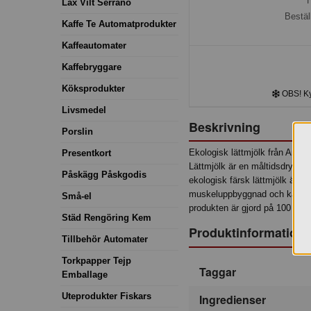
H
Lax Vilt Serrano
Bestäl
Kaffe Te Automatprodukter
Kaffeautomater
Kaffebryggare
Köksprodukter
OBS! Kyl
Livsmedel
Beskrivning
Porslin
Ekologisk lättmjölk från Arla, 
Presentkort
Lättmjölk är en måltidsdryck 
Påskägg Påskgodis
ekologisk färsk lättmjölk är en 
muskeluppbyggnad och kalcium
Små-el
produkten är gjord på 100 pro
Städ Rengöring Kem
Produktinformation
Tillbehör Automater
Torkpapper Tejp
Taggar
Emballage
Uteprodukter Fiskars
Ingredienser