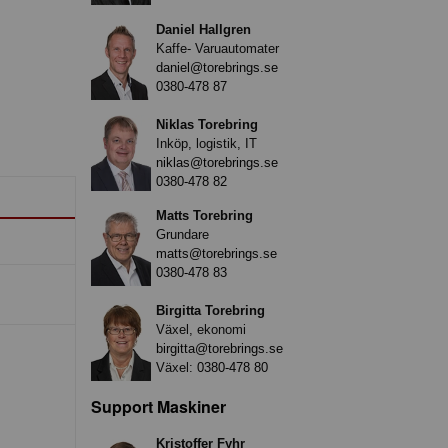
Daniel Hallgren
Kaffe- Varuautomater
daniel@torebrings.se
0380-478 87
Niklas Torebring
Inköp, logistik, IT
niklas@torebrings.se
0380-478 82
Matts Torebring
Grundare
matts@torebrings.se
0380-478 83
Birgitta Torebring
Växel, ekonomi
birgitta@torebrings.se
Växel:
0380-478 80
Support Maskiner
Kristoffer Fyhr