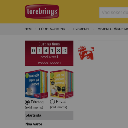
HEM
FÖRETAGSKUND
LIVSMEDEL
MEJERI GRÄDDE M
Just nu finns
0
1
4
1
8
0
produkter i
webbshoppen
Privat
Företag
(inkl. moms)
(exkl. moms)
Startsida
Nya varor