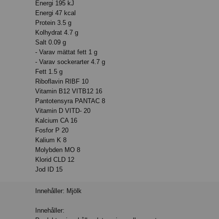
Energi 195 kJ
Energi 47 kcal
Protein 3.5 g
Kolhydrat 4.7 g
Salt 0.09 g
- Varav mättat fett 1 g
- Varav sockerarter 4.7 g
Fett 1.5 g
Riboflavin RIBF 10
Vitamin B12 VITB12 16
Pantotensyra PANTAC 8
Vitamin D VITD- 20
Kalcium CA 16
Fosfor P 20
Kalium K 8
Molybden MO 8
Klorid CLD 12
Jod ID 15
Innehåller: Mjölk
Innehåller: