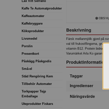
Lax Vilt Serrano
Kaffe Te Automatprodukter
Kaffeautomater
OBS! Kyl
Kaffebryggare
Beskrivning
Köksprodukter
Livsmedel
Färsk mellanmjölk gjord på sve
val till frukostflingorna, gröte
Porslin
vitamin B12. Protein bidrar t
Varumärket Arla Ko garanterar
Presentkort
Produktinformation
Påskägg Påskgodis
Små-el
Taggar
Städ Rengöring Kem
Tillbehör Automater
Ingredienser
Torkpapper Tejp
Näringsvärde
Emballage
Uteprodukter Fiskars