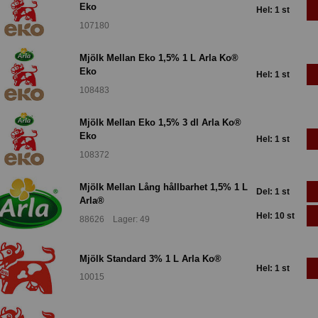
Eko
Hel: 1 st
107180
Mjölk Mellan Eko 1,5% 1 L Arla Ko®
Eko
Hel: 1 st
108483
Mjölk Mellan Eko 1,5% 3 dl Arla Ko®
Eko
Hel: 1 st
108372
Mjölk Mellan Lång hållbarhet 1,5% 1 L
Del: 1 st
Arla®
Hel: 10 st
88626 Lager: 49
Mjölk Standard 3% 1 L Arla Ko®
Hel: 1 st
10015