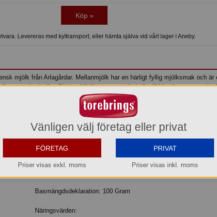
Köp »
vara. Levereras med kyltransport, eller hämta själva vid vårt lager i Aneby.
nsk mjölk från Arlagårdar. Mellanmjölk har en härligt fyllig mjölksmak och är 
n eller som dryck till måltiden. Mjölk är en naturlig källa till bland annat protein
ill muskeluppbyggnad och kalcium behövs för att bibehålla en normal benstom
 att produkten är gjord på 100 procent svensk mjölk.
Vänligen välj företag eller privat
FÖRETAG
PRIVAT
Svensk Mjölk
Grön Mjölk
Färsk Mjölk
Arla Ko
Klimatres
Priser visas exkl. moms
Priser visas inkl. moms
MJÖLK, vitamin D. Lågpastöriserad.
Basmängdsdeklaration: 100 Gram
Näringsvärden: