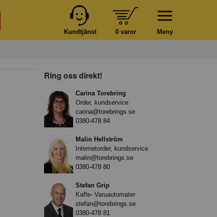
Kundtjänst
0 varor
Meny
Ring oss direkt!
Carina Torebring
Order, kundservice
carina@torebrings.se
0380-478 84
Malin Hellström
Internetorder, kundservice
malin@torebrings.se
0380-478 80
Stefan Grip
Kaffe- Varuautomater
stefan@torebrings.se
0380-478 81