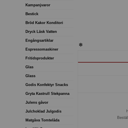
Kampanjvaror
Bestick
Bröd Kakor Konditori
Dryck Läsk Vatten
Engångsartiklar
Espressomaskiner
Fritidsprodukter
Glas
Glass
Godis Konfektyr Snacks
Gryta Kastrull Stekpanna
Julens gåvor
H
Julchoklad Julgodis
Bestäl
Matgåva Tomtelåda