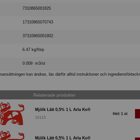
7310865001825
17310865070743
37310865001802
6.47 kg/förp
0.009 m3/st
nsättningen kan ändras, läs därför alltid instruktioner och ingrediensförteck
Relaterade produkter
Mjölk Lätt 0,5% 1 L Arla Ko®
Hel: 1 st
10115
Mjölk Lätt 0,5% 1 L Arla Ko®