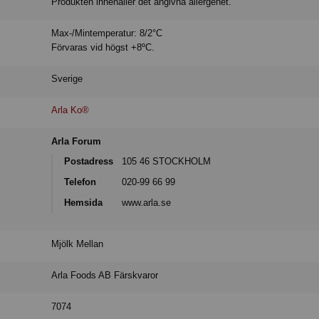
Produkten innehåller det angivna allergenet.
Max-/Mintemperatur: 8/2°C
Förvaras vid högst +8ºC.
Sverige
Arla Ko®
Arla Forum
Postadress
105 46 STOCKHOLM
Telefon
020-99 66 99
Hemsida
www.arla.se
Mjölk Mellan
Arla Foods AB Färskvaror
7074