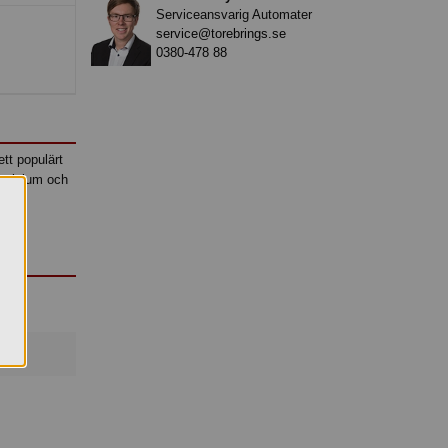
Serviceansvarig Automater
service@torebrings.se
0380-478 88
ett populärt
, kalcium och
me.
a