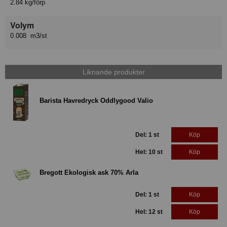
2.84 kg/förp
Volym
0.008 m3/st
Liknande produkter
Barista Havredryck Oddlygood Valio
Del: 1 st
Köp
Hel: 10 st
Köp
Bregott Ekologisk ask 70% Arla
Del: 1 st
Köp
Hel: 12 st
Köp