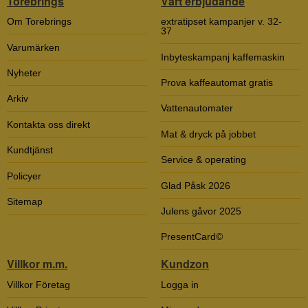
Torebrings
Vårt erbjudande
Om Torebrings
extratipset kampanjer v. 32-
37
Varumärken
Inbyteskampanj kaffemaskin
Nyheter
Prova kaffeautomat gratis
Arkiv
Vattenautomater
Kontakta oss direkt
Mat & dryck på jobbet
Kundtjänst
Service & operating
Policyer
Glad Påsk 2026
Sitemap
Julens gåvor 2025
PresentCard©
Villkor m.m.
Kundzon
Villkor Företag
Logga in