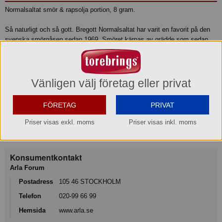
Normalsaltat smör & rapsolja portion, 8 gram.
Så naturligt och så gott. Bregott Normalsaltat har varit en favorit på den
svenska smörgåsen sedan 1969. Smöret kärnas av grädde som sedan
blandas med rapsolja och en nypa salt. Grädden finns med för den goda
smakens skull och rapsoljan gör det lättare att bre på brödet. I praktiska
portionsförpackningar. Symbolen med den blågula gräddkannan garanterar
100 procent svensk grädde.
Vänligen välj företag eller privat
Produktinformation
FÖRETAG
PRIVAT
Priser visas exkl. moms
Priser visas inkl. moms
Varumärke
Bregott®
Konsumentkontakt
Arla Forum
Postadress
105 46 STOCKHOLM
Telefon
020-99 66 99
Hemsida
www.arla.se