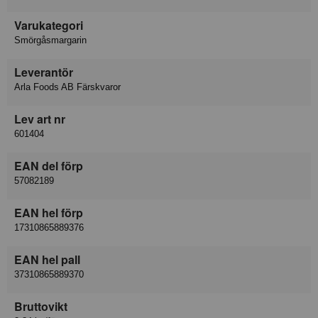
Varukategori
Smörgåsmargarin
Leverantör
Arla Foods AB Färskvaror
Lev art nr
601404
EAN del förp
57082189
EAN hel förp
17310865889376
EAN hel pall
37310865889370
Bruttovikt