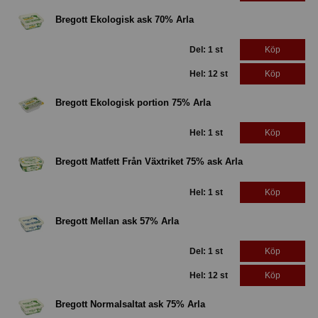
Bregott Ekologisk ask 70% Arla
Del: 1 st
Köp
Hel: 12 st
Köp
Bregott Ekologisk portion 75% Arla
Hel: 1 st
Köp
Bregott Matfett Från Växtriket 75% ask Arla
Hel: 1 st
Köp
Bregott Mellan ask 57% Arla
Del: 1 st
Köp
Hel: 12 st
Köp
Bregott Normalsaltat ask 75% Arla