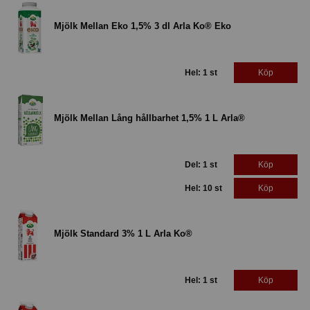
Mjölk Mellan Eko 1,5% 3 dl Arla Ko® Eko
Hel: 1 st
Köp
Mjölk Mellan Lång hållbarhet 1,5% 1 L Arla®
Del: 1 st
Köp
Hel: 10 st
Köp
Mjölk Standard 3% 1 L Arla Ko®
Hel: 1 st
Köp