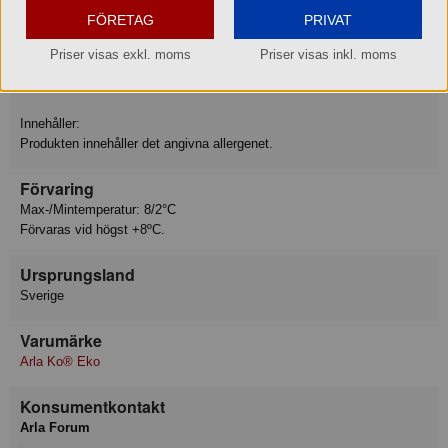
Jod ID 15
FÖRETAG
PRIVAT
Priser visas exkl. moms
Priser visas inkl. moms
Allergiinfo
Innehåller: Mjölk
Innehåller:
Produkten innehåller det angivna allergenet.
Förvaring
Max-/Mintemperatur: 8/2°C
Förvaras vid högst +8ºC.
Ursprungsland
Sverige
Varumärke
Arla Ko® Eko
Konsumentkontakt
Arla Forum