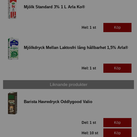
Mjölk Standard 3% 1 L Arla Ko®
Hel: 1 st
Köp
Mjölkdryck Mellan Laktosfri lång hållbarhet 1,5% Arla®
Hel: 1 st
Köp
Liknande produkter
Barista Havredryck Oddlygood Valio
Del: 1 st
Köp
Hel: 10 st
Köp