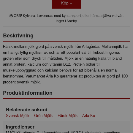
Köp »
OBS! Kylvara. Levereras med kyltransport, eller hämta själva vid vårt
lager i Aneby.
Beskrivning
Färsk mellanmjölk gjord på svensk mjölk från Arlagårdar. Mellanmjölk har
en härligt fyllig mjölksmak och är ett populärt val till frukostflingorna,
gröten eller som dryck till måltiden. Mjölk är en naturlig källa till bland
annat protein, kalcium och vitamin B12. Protein bidrar till
muskeluppbyggnad och kalcium behövs för att bibehålla en normal
benstomme. Varumärket Arla Ko garanterar att produkten är gjord på 100
procent svensk mjölk.
Produktinformation
Relaterade sökord
Svensk Mjölk
Grön Mjölk
Färsk Mjölk
Arla Ko
Ingredienser
MJÖLK*, vitamin D. Lågpastöriserad. *KRAV- ekologisk ingrediens.