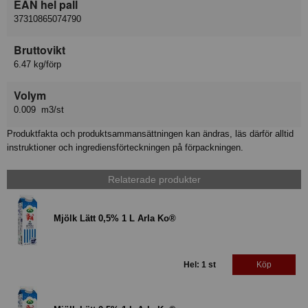
EAN hel pall
37310865074790
Bruttovikt
6.47 kg/förp
Volym
0.009 m3/st
Produktfakta och produktsammansättningen kan ändras, läs därför alltid
instruktioner och ingrediensförteckningen på förpackningen.
Relaterade produkter
Mjölk Lätt 0,5% 1 L Arla Ko®
Hel: 1 st
Köp