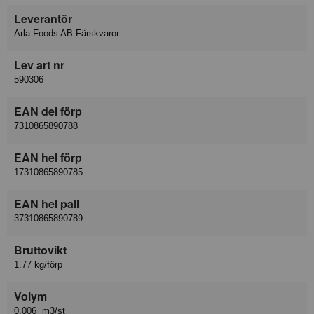
Leverantör
Arla Foods AB Färskvaror
Lev art nr
590306
EAN del förp
7310865890788
EAN hel förp
17310865890785
EAN hel pall
37310865890789
Bruttovikt
1.77 kg/förp
Volym
0.006 m3/st