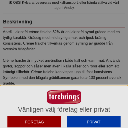
OBS! Kylvara. Levereras med kyltransport, eller hämta själva vid vårt
lager i Aneby.
Beskrivning
Arla® Laktosfri crème fraiche 32% är en laktosfri syrad grädde med en
tydlig karaktär. Gräddig med mild syrlig smak och tjock krämig
konsistens. Crème fraiche tillverkas genom syrning av grädde från
svenska Arlagårdar.
Crème fraiche är mycket användbar i både kall och varm mat. Används i
grytor, soppor och såser men även i kalla såser och röror eller som ett
krämigt tillbehör. Crème fraiche kan vispas upp till fast konsistens.
Symbolen med den blågula gräddkannan garanterar 100 procent svensk
grädde.
Produktinformation
Vänligen välj företag eller privat
Relaterade sökord
Matlagning
Creme Fraiche
Arla Creme Fraiche
FÖRETAG
PRIVAT
Ingredienser