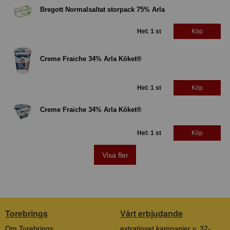
Bregott Normalsaltat storpack 75% Arla
Hel: 1 st
Köp
Creme Fraiche 34% Arla Köket®
Hel: 1 st
Köp
Creme Fraiche 34% Arla Köket®
Hel: 1 st
Köp
Visa fler
Torebrings
Vårt erbjudande
Om Torebrings
extratipset kampanjer v. 32-