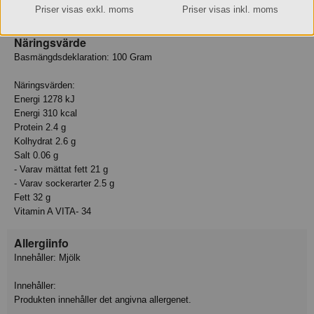
Priser visas exkl. moms
Priser visas inkl. moms
Pastöriserad GRÄDDE, laktasenzym, syrningskultur.
Näringsvärde
Basmängdsdeklaration: 100 Gram
Näringsvärden:
Energi 1278 kJ
Energi 310 kcal
Protein 2.4 g
Kolhydrat 2.6 g
Salt 0.06 g
- Varav mättat fett 21 g
- Varav sockerarter 2.5 g
Fett 32 g
Vitamin A VITA- 34
Allergiinfo
Innehåller: Mjölk
Innehåller:
Produkten innehåller det angivna allergenet.