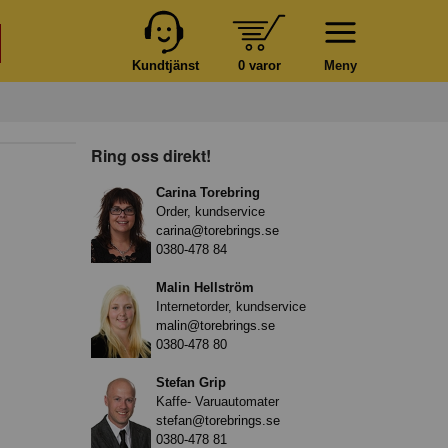
Kundtjänst
0 varor
Meny
Ring oss direkt!
Carina Torebring
Order, kundservice
carina@torebrings.se
0380-478 84
Malin Hellström
Internetorder, kundservice
malin@torebrings.se
0380-478 80
Stefan Grip
Kaffe- Varuautomater
stefan@torebrings.se
0380-478 81