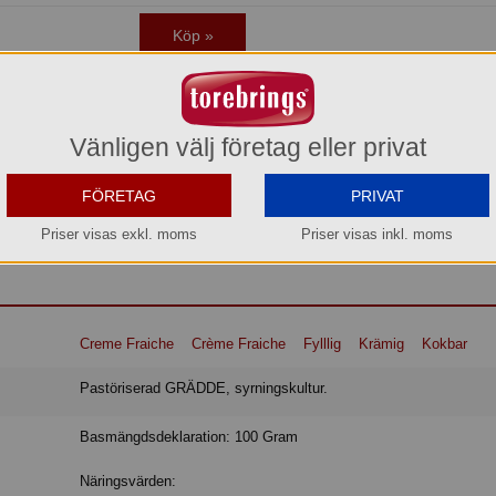
Köp »
vara. Levereras med kyltransport, eller hämta själva vid vårt lager i Aneby.
Vänligen välj företag eller privat
ld syrlig smak och tjock krämig konsistens. Produkten framställs genom syrn
FÖRETAG
PRIVAT
e fraiche är mycket användbar i både kall och varm matlagning. Den används 
ven i kalla röror och såser eller som ett krämigt tillbehör. Symbolen med den
Priser visas exkl. moms
Priser visas inkl. moms
rocent svensk grädde.
Creme Fraiche
Crème Fraiche
Fylllig
Krämig
Kokbar
Pastöriserad GRÄDDE, syrningskultur.
Basmängdsdeklaration: 100 Gram
Näringsvärden: