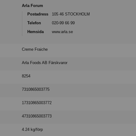
Arla Forum
Postadress
105 46 STOCKHOLM
Telefon
020-99 66 99
Hemsida
www.arla.se
Creme Fraiche
Arla Foods AB Färskvaror
8254
7310865003775
17310865003772
47310865003773
4.24 kg/förp