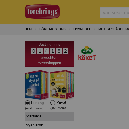
HEM
FÖRETAGSKUND
LIVSMEDEL
MEJERI GRÄDDE M
Just nu finns
0
1
4
1
8
2
produkter i
webbshoppen
Privat
Företag
(inkl. moms)
(exkl. moms)
Startsida
Nya varor