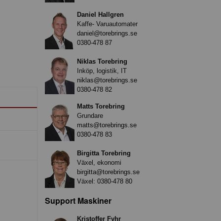
Daniel Hallgren
Kaffe- Varuautomater
daniel@torebrings.se
0380-478 87
Niklas Torebring
Inköp, logistik, IT
niklas@torebrings.se
0380-478 82
Matts Torebring
Grundare
matts@torebrings.se
0380-478 83
Birgitta Torebring
Växel, ekonomi
birgitta@torebrings.se
Växel:
0380-478 80
Support Maskiner
Kristoffer Fyhr