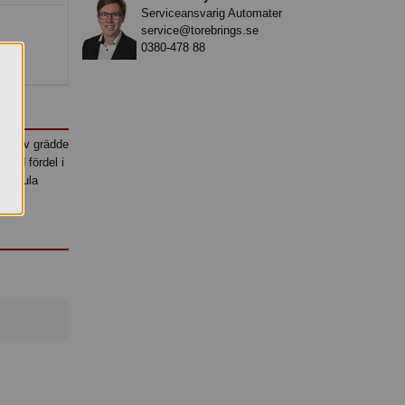
Serviceansvarig Automater
service@torebrings.se
0380-478 88
ing av grädde
med fördel i
 blågula