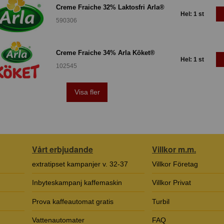
Creme Fraiche 32% Laktosfri Arla®
Hel: 1 st
590306
Creme Fraiche 34% Arla Köket®
Hel: 1 st
102545
Visa fler
Vårt erbjudande
Villkor m.m.
extratipset kampanjer v. 32-37
Villkor Företag
Inbyteskampanj kaffemaskin
Villkor Privat
Prova kaffeautomat gratis
Turbil
Vattenautomater
FAQ