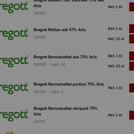
Bregott Matfett Från Växtriket 75% ask
Arla
Hel: 1 st
593805
Del: 1 st
Bregott Mellan ask 57% Arla
595905
Hel: 12 st
Del: 1 st
Bregott Normalsaltat ask 75% Arla
595908 Lager: 46
Hel: 12 st
Bregott Normalsaltat portion 75% Arla
Hel: 1 st
601404 Lager: 8
Bregott Normalsaltat storpack 75%
Arla
Hel: 1 st
105167