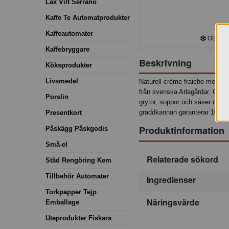
Lax Vilt Serrano
Kaffe Te Automatprodukter
Kaffeautomater
OBS! Kyl
Kaffebryggare
Beskrivning
Köksprodukter
Livsmedel
Naturell crème fraiche med mi
från svenska Arlagårdar. Crèm
Porslin
grytor, soppor och såser men ä
gräddkannan garanterar 100 p
Presentkort
Produktinformation
Påskägg Påskgodis
Små-el
Relaterade sökord
Städ Rengöring Kem
Tillbehör Automater
Ingredienser
Torkpapper Tejp
Näringsvärde
Emballage
Uteprodukter Fiskars