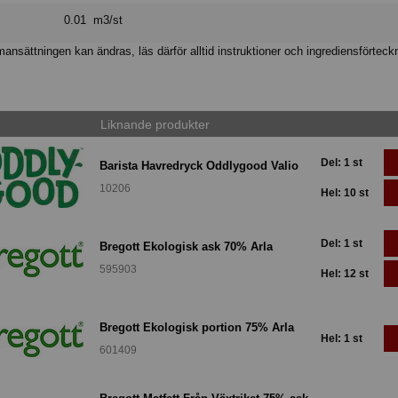
0.01 m3/st
nsättningen kan ändras, läs därför alltid instruktioner och ingrediensförteck
Liknande produkter
Del: 1 st
Barista Havredryck Oddlygood Valio
10206
Hel: 10 st
Del: 1 st
Bregott Ekologisk ask 70% Arla
595903
Hel: 12 st
Bregott Ekologisk portion 75% Arla
Hel: 1 st
601409