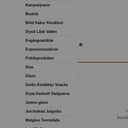
Kampanjvaror
Bestick
Bröd Kakor Konditori
Dryck Läsk Vatten
Engångsartiklar
Espressomaskiner
Fritidsprodukter
Glas
Glass
Godis Konfektyr Snacks
Gryta Kastrull Stekpanna
Julens gåvor
H
Julchoklad Julgodis
Bestäl
Matgåva Tomtelåda