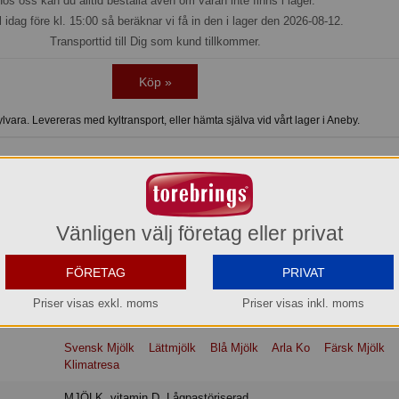
os oss kan du alltid beställa även om varan inte finns i lager.
l idag före kl. 15:00 så beräknar vi få in den i lager den 2026-08-12.
Transporttid till Dig som kund tillkommer.
Köp »
vara. Levereras med kyltransport, eller hämta själva vid vårt lager i Aneby.
k mjölk från Arlagårdar. Mjölken har en svagt söt, gräddig smak och njuts bäst
ven passar utmärkt efter träning och rekommenderas av näringsexperter. Mjö
Vänligen välj företag eller privat
t protein, kalcium och vitamin B12. Protein bidrar till muskeluppbyggnad och k
enstomme. Varumärket Arla Ko garanterar att produkten är gjord på 100 procen
FÖRETAG
PRIVAT
Priser visas exkl. moms
Priser visas inkl. moms
Svensk Mjölk
Lättmjölk
Blå Mjölk
Arla Ko
Färsk Mjölk
Klimatresa
MJÖLK, vitamin D. Lågpastöriserad.