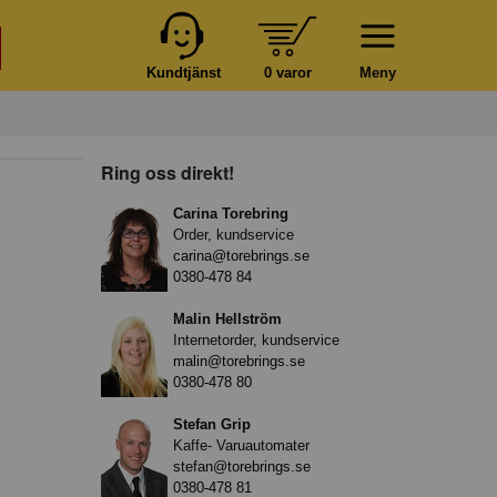
Kundtjänst
0 varor
Meny
Ring oss direkt!
Carina Torebring
Order, kundservice
carina@torebrings.se
0380-478 84
Malin Hellström
Internetorder, kundservice
malin@torebrings.se
0380-478 80
Stefan Grip
Kaffe- Varuautomater
stefan@torebrings.se
0380-478 81