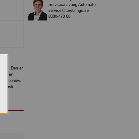
Serviceansvarig Automater
service@torebrings.se
0380-478 88
 kall. Den är
lk är en
alcium behövs
t svensk