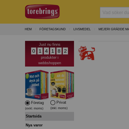
HEM
FÖRETAGSKUND
LIVSMEDEL
MEJERI GRÄDDE M
Just nu finns
0
1
4
1
8
2
produkter i
webbshoppen
Privat
Företag
(inkl. moms)
(exkl. moms)
Startsida
Nya varor