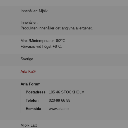
Innehåller: Mjölk
Innehåller:
Produkten innehåller det angivna allergenet.
Max-/Mintemperatur: 8/2°C
Förvaras vid högst +8ºC.
Sverige
Arla Ko®
Arla Forum
Postadress
105 46 STOCKHOLM
Telefon
020-99 66 99
Hemsida
www.arla.se
Mjölk Lätt