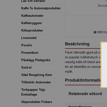
H
Lax Vilt Serrano
Bestäl
Kaffe Te Automatprodukter
Kaffeautomater
Kaffebryggare
Köksprodukter
OBS! Kyl
Livsmedel
Beskrivning
Porslin
Färsk lättmjölk gjord på svens
Presentkort
en populär måltidsdryck som ä
Påskägg Påskgodis
naturlig källa till bland anna
för att bibehålla en normal b
Små-el
mjölk.
Städ Rengöring Kem
Produktinformation
Tillbehör Automater
Torkpapper Tejp
Relaterade sökord
Emballage
Uteprodukter Fiskars
Ingredienser