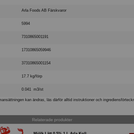
Arla Foods AB Färskvaror
5994
7310865001191
17310865059946
37310865001154
17.7 kg/förp
0.041 m3/st
nsättningen kan ändras, läs därför alltid instruktioner och ingrediensförteck
Relaterade produkter
Mjölk Lätt 0,5% 1 L Arla Ko®