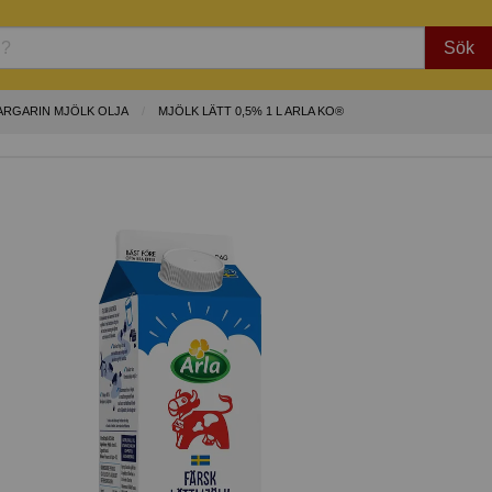
Sök
ARGARIN MJÖLK OLJA
MJÖLK LÄTT 0,5% 1 L ARLA KO®