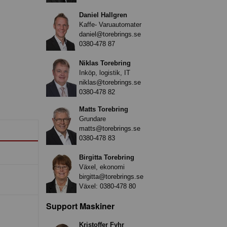
Daniel Hallgren
Kaffe- Varuautomater
daniel@torebrings.se
0380-478 87
Niklas Torebring
Inköp, logistik, IT
niklas@torebrings.se
0380-478 82
Matts Torebring
Grundare
matts@torebrings.se
0380-478 83
Birgitta Torebring
Växel, ekonomi
birgitta@torebrings.se
Växel:
0380-478 80
Support Maskiner
Kristoffer Fyhr