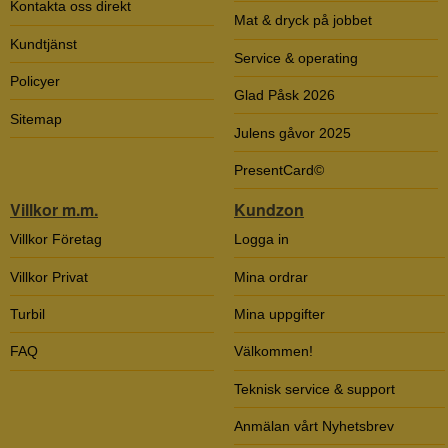
Kontakta oss direkt
för din arbetsplats. Oavsett om du letar efter hela kaffebönor för din
Mat & dryck på jobbet
kaffeautomat eller manual-bryggning, har vi ett sortiment som kan möta
Kundtjänst
dina behov. Beställ hela bönor idag och transformera ditt kaffe på
Service & operating
kontoret!
Policyer
Glad Påsk 2026
Sitemap
Julens gåvor 2025
PresentCard©
Villkor m.m.
Kundzon
Villkor Företag
Logga in
Villkor Privat
Mina ordrar
Turbil
Mina uppgifter
FAQ
Välkommen!
Teknisk service & support
Anmälan vårt Nyhetsbrev