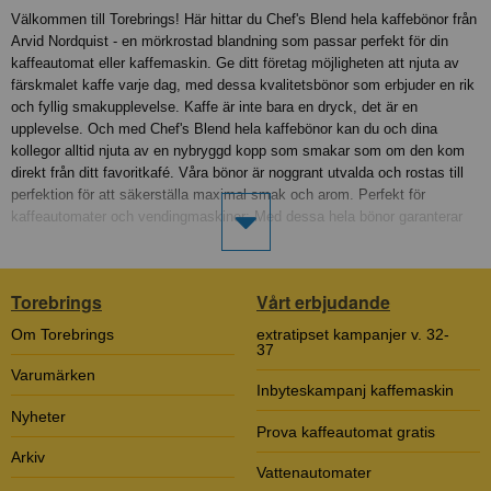
Välkommen till Torebrings! Här hittar du Chef's Blend hela kaffebönor från
Arvid Nordquist - en mörkrostad blandning som passar perfekt för din
kaffeautomat eller kaffemaskin. Ge ditt företag möjligheten att njuta av
färskmalet kaffe varje dag, med dessa kvalitetsbönor som erbjuder en rik
och fyllig smakupplevelse. Kaffe är inte bara en dryck, det är en
upplevelse. Och med Chef's Blend hela kaffebönor kan du och dina
kollegor alltid njuta av en nybryggd kopp som smakar som om den kom
direkt från ditt favoritkafé. Våra bönor är noggrant utvalda och rostas till
perfektion för att säkerställa maximal smak och arom. Perfekt för
kaffeautomater och vendingmaskiner: Med dessa hela bönor garanterar
du att din kaffeautomat eller kaffemaskin levererar det bästa kaffet.
Färskmalet kaffe smakar alltid bättre och med hela bönor till din
kaffeautomat får du en oöverträffad kopp kaffe varje gång. Oavsett om du
Torebrings
Vårt erbjudande
har en mindre kontorsmaskin eller en större vendingmaskin, är Chef's
Blend det idealiska valet. Enkel att köpa online: Beställ dina hela
Om Torebrings
extratipset kampanjer v. 32-
kaffebönor från Torebrings med några enkla klick. Vi erbjuder snabb och
37
säker leverans direkt till ditt företag. Att köpa kaffe online har aldrig varit
Varumärken
Inbyteskampanj kaffemaskin
enklare. Kaffe till ditt företag: Höj standarden på kontorskaffet med Chef's
Blend från Arvid Nordquist. Ditt team kommer att tacka dig för den fina
Nyheter
Prova kaffeautomat gratis
smaken och den påtagliga kvalitetsupplevelsen som dessa bönor
Arkiv
levererar. Beställ idag och upptäck skillnaden som riktigt bra kaffe gör för
Vattenautomater
arbetsdagen. Torebrings gör det enkelt att hitta och köpa det bästa kaffet