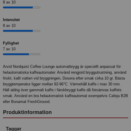
8 av 10
Intensitet
8 av 10
Fyllighet
7 av 10
Arvid Nordquist Coffee Lounge automatbrygg är speciellt anpassat för
helautomatiska kaffeautomater. Använd rengjord bryggutrustning, använd
friskt, kallt vatten vid bryggningen, Dosera efter smak cirka 10 gr. Bästa
bryggtemperatur ligger mellan 92-96°C. Värmehåll kaffe i max 30 min.
Häll aldrig över gammalt kaffe i färskbryggt kaffe då försämras kaffets
smak. Använd en bra helautomatisk kaffeautomat exempelvis Cafeja B2B
eller Bonamat FreshGround.
Produktinformation
Taggar