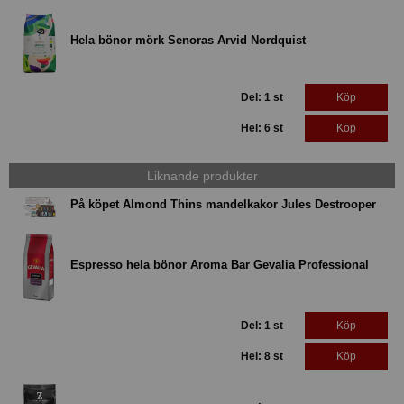
Hela bönor mörk Senoras Arvid Nordquist
Del: 1 st
Köp
Hel: 6 st
Köp
Liknande produkter
På köpet Almond Thins mandelkakor Jules Destrooper
Espresso hela bönor Aroma Bar Gevalia Professional
Del: 1 st
Köp
Hel: 8 st
Köp