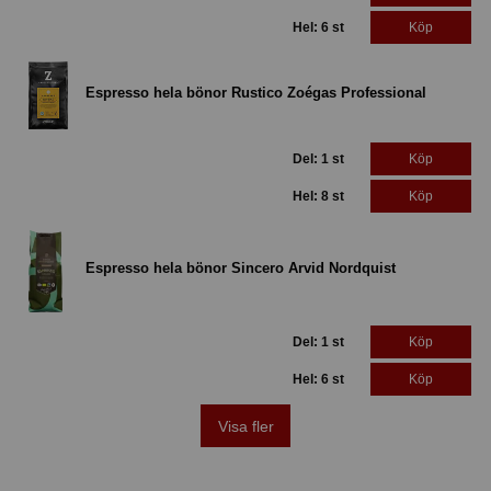
Hel: 6 st
Köp
Espresso hela bönor Rustico Zoégas Professional
Del: 1 st
Köp
Hel: 8 st
Köp
Espresso hela bönor Sincero Arvid Nordquist
Del: 1 st
Köp
Hel: 6 st
Köp
Visa fler