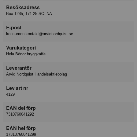
Besöksadress
Box 1285, 171 25 SOLNA
E-post
konsumentkontakt@arvidnordquist.se
Varukategori
Hela Bönor bryggkaffe
Leverantör
Arvid Nordquist Handelsaktiebolag
Lev art nr
4129
EAN del förp
7310760041292
EAN hel förp
17310760041299