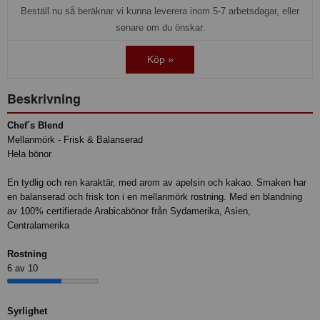
Beställ nu så beräknar vi kunna leverera inom 5-7 arbetsdagar, eller
senare om du önskar.
Köp »
Beskrivning
Chef´s Blend
Mellanmörk - Frisk & Balanserad
Hela bönor
En tydlig och ren karaktär, med arom av apelsin och kakao. Smaken har
en balanserad och frisk ton i en mellanmörk rostning. Med en blandning
av 100% certifierade Arabicabönor från Sydamerika, Asien,
Centralamerika
Rostning
6 av 10
Syrlighet