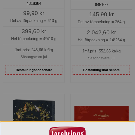
4318384
845100
99,90 kr
145,90 kr
Del av förpackning =
410 g
Del av förpackning =
264 g
399,60 kr
2.042,60 kr
Hel förpackning =
4*410 g
Hel förpackning =
14*264 g
Jmf.pris:
243,66
kr/kg
Jmf.pris:
552,65
kr/kg
Säsongsvara jul
Säsongsvara jul
Beställningsbar senare
Beställningsbar senare