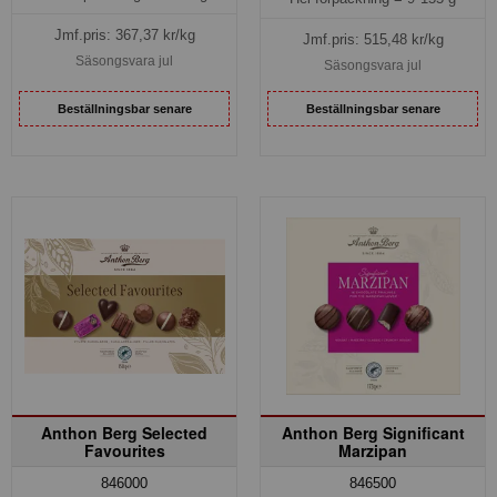
Jmf.pris:
367,37
kr/kg
Jmf.pris:
515,48
kr/kg
Säsongsvara jul
Säsongsvara jul
Beställningsbar senare
Beställningsbar senare
Anthon Berg Selected
Anthon Berg Significant
Favourites
Marzipan
846000
846500