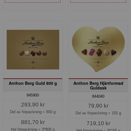
Anthon Berg Guld 800 g
Anthon Berg Hjärtformad
Guldask
845900
844040
293,90 kr
79,90 kr
Del av förpackning =
800 g
Del av förpackning =
155 g
881,70 kr
719,10 kr
Hel förpackning =
3*800 g
Hel förpackning =
9*155 g