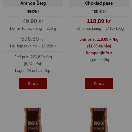
Anthon Berg
Choklad påse
984251
1007912
49,90 kr
118,89 kr
Del av förpackning =
220 g
Hel förpackning =
1*10x100g
598,80 kr
Jmf.pris:
118,89
kr/kg
Hel förpackning =
12*220 g
(11,89 kr/pås)
Kampanjinfo »
Jmf.pris:
226,82
kr/kg
Lager: 20 förp.
(6,24 kr/st)
Lager: 24 del av förp.
Köp »
Köp »