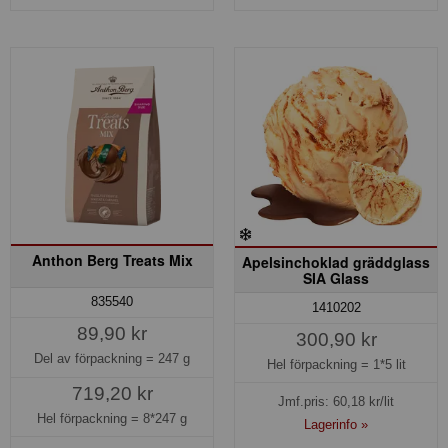
Anthon Berg Treats Mix
Apelsinchoklad gräddglass
SIA Glass
835540
1410202
89,90 kr
300,90 kr
Del av förpackning =
247 g
Hel förpackning =
1*5 lit
719,20 kr
Jmf.pris:
60,18
kr/lit
Hel förpackning =
8*247 g
Lagerinfo »