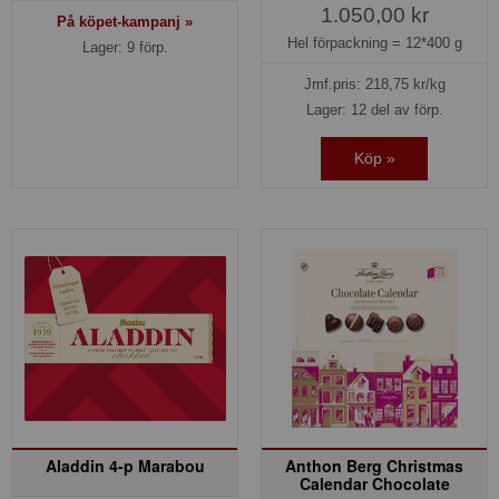
1.050,00 kr
På köpet-kampanj »
Hel förpackning =
12*400 g
Lager: 9 förp.
Jmf.pris:
218,75
kr/kg
Lager: 12 del av förp.
Köp »
Aladdin 4-p Marabou
Anthon Berg Christmas
Calendar Chocolate