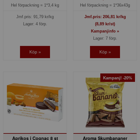
Hel förpackning =
1*3,4 kg
Hel förpackning =
1*36x43g
Jmf.pris:
91,79
kr/kg
Jmf.pris:
206,81
kr/kg
Lager: 4 förp.
(8,89 kr/st)
Kampanjinfo »
Lager: 7 förp.
Köp »
Köp »
Kampanj! -20%
Aprikos i Cognac 8 st
Aroma Skumbananer