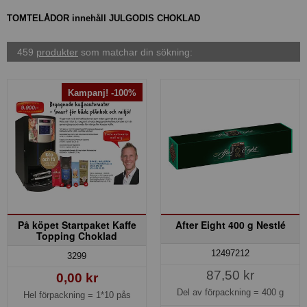
TOMTELÅDOR innehåll JULGODIS CHOKLAD
459
produkter
som matchar din sökning:
Kampanj! -100%
På köpet Startpaket Kaffe
After Eight 400 g Nestlé
Topping Choklad
12497212
3299
87,50 kr
0,00 kr
Del av förpackning =
400 g
Hel förpackning =
1*10 pås