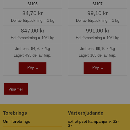
61105
61107
84,70 kr
99,10 kr
Del av förpackning =
1 kg
Del av förpackning =
1 kg
847,00 kr
991,00 kr
Hel förpackning =
10*1 kg
Hel förpackning =
10*1 kg
Jmf.pris:
84,70
kr/kg
Jmf.pris:
99,10
kr/kg
Lager: 495 del av förp.
Lager: 105 del av förp.
Köp »
Köp »
Visa fler
Torebrings
Vårt erbjudande
Om Torebrings
extratipset kampanjer v. 32-
37