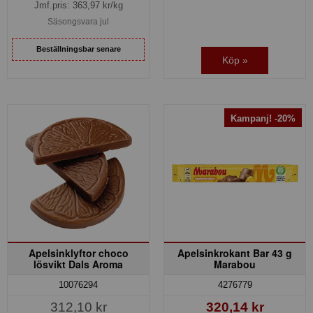
Jmf.pris:
363,97
kr/kg
Säsongsvara jul
Beställningsbar senare
Köp »
Kampanj! -20%
Apelsinklyftor choco
Apelsinkrokant Bar 43 g
lösvikt Dals Aroma
Marabou
10076294
4276779
312,10 kr
320,14 kr