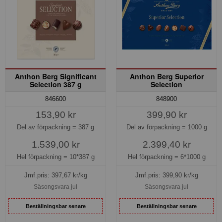
Anthon Berg Significant
Anthon Berg Superior
Selection 387 g
Selection
846600
848900
153,90 kr
399,90 kr
Del av förpackning =
387 g
Del av förpackning =
1000 g
1.539,00 kr
2.399,40 kr
Hel förpackning =
10*387 g
Hel förpackning =
6*1000 g
Jmf.pris:
397,67
kr/kg
Jmf.pris:
399,90
kr/kg
Säsongsvara jul
Säsongsvara jul
Beställningsbar senare
Beställningsbar senare