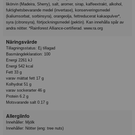
likörvin (Madeira, Sherry), salt, aromer, sirap, kaffeextrakt, alkohol,
fuktighetsbevarande medel (invertase), konserveringsmedel
(kaliumsorbat, sorbinsyra), orangeolja, fettreducerat kakaopulver*,
syra (citronsyra), förtjockningsmedel (pektin). Kan innehålla spår av
andra nötter. *Rainforest Alliance-certifierad. www.ra.org
Näringsvärde
Tillagningsstatus: Ej tillagad
Basmängdeklaration: 100
Energi 2261 kJ
Energi 542 kcal
Fett 33 g
varav mättat fett 17 g
Kolhydrat 51 g
varav sockerarter 46 g
Protein 6.2 g
Motsvarande salt 0.17 g
Allergiinfo
Innehåller: Mjölk
Innehåller: Nötter (eng: tree nuts)