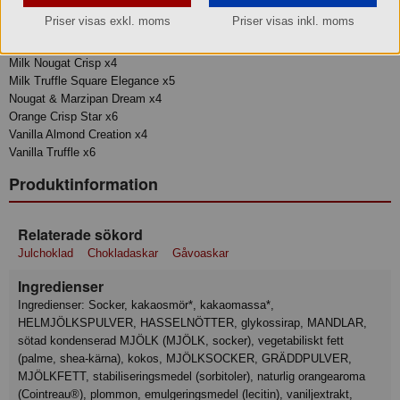
Madeira in Marzipan x5
Priser visas exkl. moms
Priser visas inkl. moms
Marzipan Mini x6
Milk Caramel x6
Milk Nougat Crisp x4
Milk Truffle Square Elegance x5
Nougat & Marzipan Dream x4
Orange Crisp Star x6
Vanilla Almond Creation x4
Vanilla Truffle x6
Produktinformation
Relaterade sökord
Julchoklad
Chokladaskar
Gåvoaskar
Ingredienser
Ingredienser: Socker, kakaosmör*, kakaomassa*,
HELMJÖLKSPULVER, HASSELNÖTTER, glykossirap, MANDLAR,
sötad kondenserad MJÖLK (MJÖLK, socker), vegetabiliskt fett
(palme, shea-kärna), kokos, MJÖLKSOCKER, GRÄDDPULVER,
MJÖLKFETT, stabiliseringsmedel (sorbitoler), naturlig orangearoma
(Cointreau®), plommon, emulgeringsmedel (lecitin), vaniljextrakt,