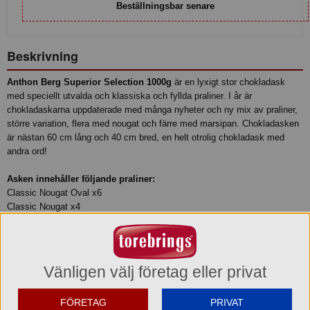
Beställningsbar senare
Beskrivning
Anthon Berg Superior Selection 1000g
är en lyxigt stor chokladask
med speciellt utvalda och klassiska och fyllda praliner. I år är
chokladaskarna uppdaterade med många nyheter och ny mix av praliner,
större variation, flera med nougat och färre med marsipan. Chokladasken
är nästan 60 cm lång och 40 cm bred, en helt otrolig chokladask med
andra ord!
Asken innehåller följande praliner:
Classic Nougat Oval x6
Classic Nougat x4
Coconut Crunch x6
Cointreau Chocolate Bottle x4
Dark Caramel x4
Dark Coffee Caramel x4
Vänligen välj företag eller privat
Dark Orange Truffle Square Elegance x5
Gianduja Nougat & Havsalt x6
FÖRETAG
PRIVAT
Krokant med Hasselnöt x6