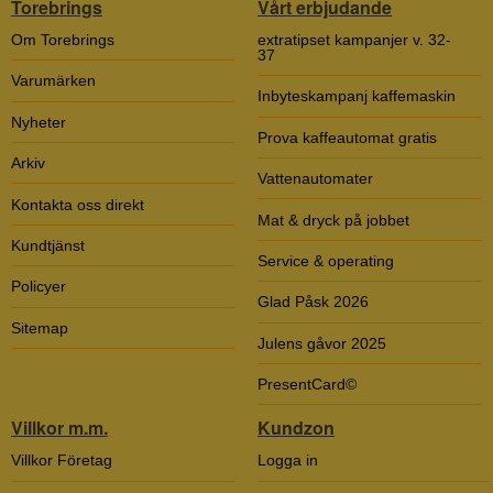
Torebrings
Vårt erbjudande
Om Torebrings
extratipset kampanjer v. 32-
37
Varumärken
Inbyteskampanj kaffemaskin
Nyheter
Prova kaffeautomat gratis
Arkiv
Vattenautomater
Kontakta oss direkt
Mat & dryck på jobbet
Kundtjänst
Service & operating
Policyer
Glad Påsk 2026
Sitemap
Julens gåvor 2025
PresentCard©
Villkor m.m.
Kundzon
Villkor Företag
Logga in