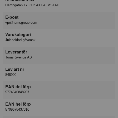
Hamngatan 17, 302 43 HALMSTAD
E-post
vpr@tomsgroup.com
Varukategori
Julchoklad gåvoask
Leverantör
Toms Sverige AB
Lev art nr
848900
EAN del förp
5774540848907
EAN hel förp
5709678437310