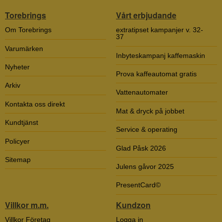
Torebrings
Vårt erbjudande
Om Torebrings
extratipset kampanjer v. 32-
37
Varumärken
Inbyteskampanj kaffemaskin
Nyheter
Prova kaffeautomat gratis
Arkiv
Vattenautomater
Kontakta oss direkt
Mat & dryck på jobbet
Kundtjänst
Service & operating
Policyer
Glad Påsk 2026
Sitemap
Julens gåvor 2025
PresentCard©
Villkor m.m.
Kundzon
Villkor Företag
Logga in