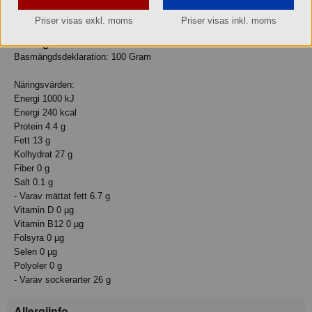
fetthalt. **Rainforest Alliance Certified. ra.org
Priser visas exkl. moms
Priser visas inkl. moms
Näringsvärde
Basmängdsdeklaration: 100 Gram
Näringsvärden:
Energi 1000 kJ
Energi 240 kcal
Protein 4.4 g
Fett 13 g
Kolhydrat 27 g
Fiber 0 g
Salt 0.1 g
- Varav mättat fett 6.7 g
Vitamin D 0 µg
Vitamin B12 0 µg
Folsyra 0 µg
Selen 0 µg
Polyoler 0 g
- Varav sockerarter 26 g
Allergiinfo