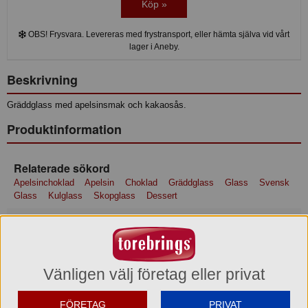
Köp »
OBS! Frysvara. Levereras med frystransport, eller hämta själva vid vårt
lager i Aneby.
Beskrivning
Gräddglass med apelsinsmak och kakaosås.
Produktinformation
Relaterade sökord
Apelsinchoklad
Apelsin
Choklad
Gräddglass
Glass
Svensk
Glass
Kulglass
Skopglass
Dessert
Ingredienser
Ingredienser: SKUMMJÖLK, GRÄDDE (21%), socker*, druvsocker,
SKUMMJÖLKSPULVER*, veg fett (kokos- och rapsolja), glukossirap,
socker, naturlig apelsinarom, kakaomassa**, kakao**, arom, färgämne
Vänligen välj företag eller privat
(betakaroten, rödbetsrött), emulgeringsmedel (mono- och diglycerider
av veg fettsyror, lecitin), stabiliseringsmedel (fruktkärnmjöl,
FÖRETAG
PRIVAT
guarkärnmjöl), syra (citronsyra). *Ursprung: Sverige. Grädde med 40%