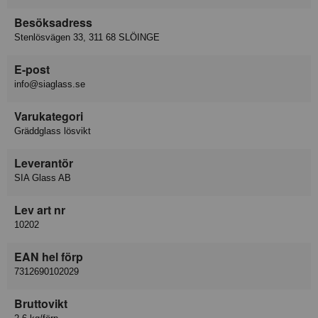
Besöksadress
Stenlösvägen 33, 311 68 SLÖINGE
E-post
info@siaglass.se
Varukategori
Gräddglass lösvikt
Leverantör
SIA Glass AB
Lev art nr
10202
EAN hel förp
7312690102029
Bruttovikt