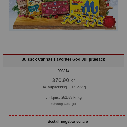
Julsäck Carinas Favoriter God Jul jutesäck
998814
370,90 kr
Hel förpackning =
1*1272 g
Jmf.pris:
291,59
kr/kg
Säsongsvara jul
Beställningsbar senare