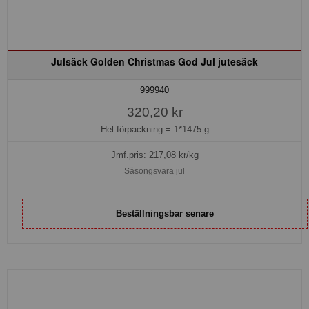
Julsäck Golden Christmas God Jul jutesäck
999940
320,20 kr
Hel förpackning =
1*1475 g
Jmf.pris:
217,08
kr/kg
Säsongsvara jul
Beställningsbar senare