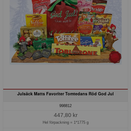
Julsäck Matts Favoriter Tomtedans Röd God Jul
998812
447,80 kr
Hel förpackning =
1*1775 g