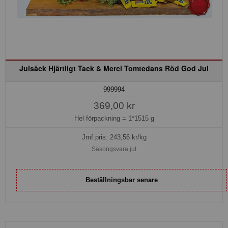
Julsäck Hjärtligt Tack & Merci Tomtedans Röd God Jul
999994
369,00 kr
Hel förpackning =
1*1515 g
Jmf.pris:
243,56
kr/kg
Säsongsvara jul
Beställningsbar senare