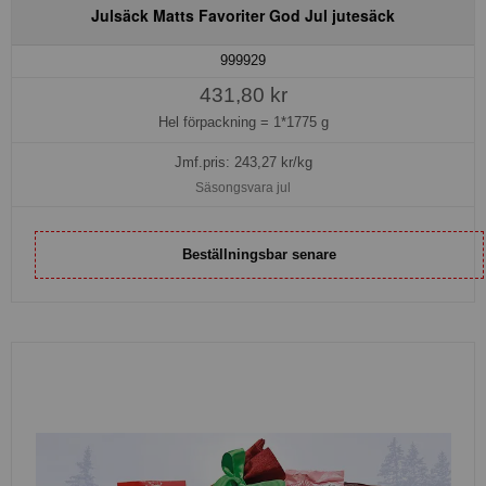
Julsäck Matts Favoriter God Jul jutesäck
999929
431,80 kr
Hel förpackning =
1*1775 g
Jmf.pris:
243,27
kr/kg
Säsongsvara jul
Beställningsbar senare