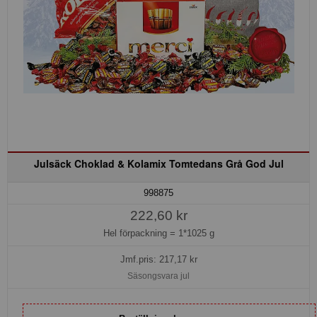
Julsäck Choklad & Kolamix Tomtedans Grå God Jul
998875
222,60 kr
Hel förpackning =
1*1025 g
Jmf.pris:
217,17
kr
Säsongsvara jul