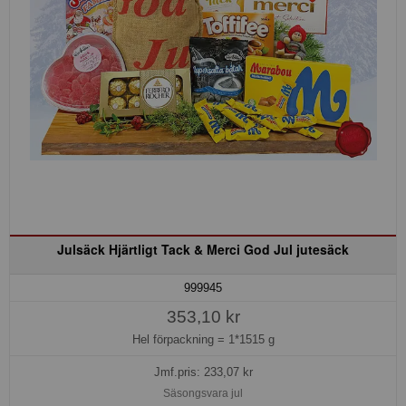
Julsäck Hjärtligt Tack & Merci God Jul jutesäck
999945
353,10 kr
Hel förpackning =
1*1515 g
Jmf.pris:
233,07
kr
Säsongsvara jul