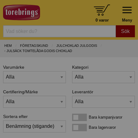
0 varor
Meny
Sök
HEM
FÖRETAGSKUND
JULCHOKLAD JULGODIS
- JULSÄCK TOMTELÅDA GODIS CHOKLAD
Varumärke
Kategori
Certifiering/Märke
Leverantör
Sortera efter
Bara kampanjvaror
Bara kampanjvaror
Bara lagervaror
Bara lagervaror