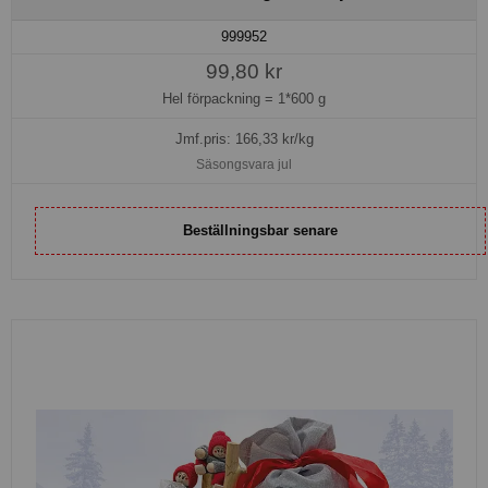
999952
99,80 kr
Hel förpackning =
1*600 g
Jmf.pris:
166,33
kr/kg
Säsongsvara jul
Beställningsbar senare