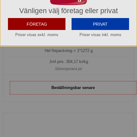
Vänligen välj företag eller privat
Julsäck Carinas Favoriter Tomtedans Röd God Jul
FÖRETAG
PRIVAT
998815
Priser visas exkl. moms
Priser visas inkl. moms
386,90 kr
Hel förpackning =
1*1272 g
Jmf.pris:
304,17
kr/kg
Säsongsvara jul
Beställningsbar senare