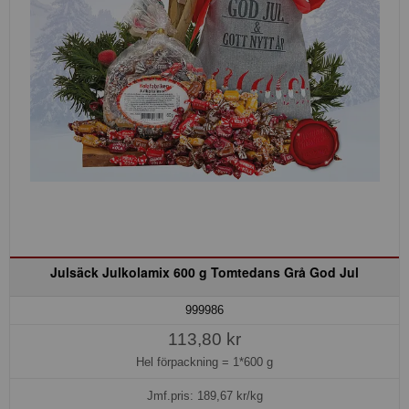
Julsäck Julkolamix 600 g Tomtedans Grå God Jul
999986
113,80 kr
Hel förpackning =
1*600 g
Jmf.pris:
189,67
kr/kg