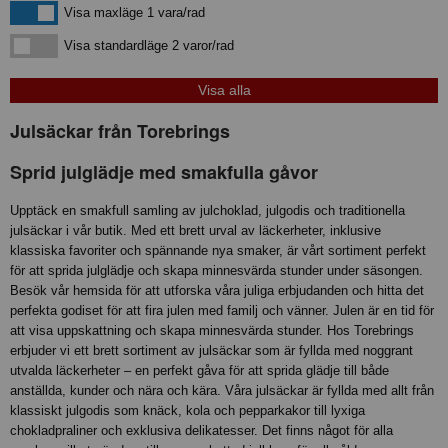
Visa maxläge 1 vara/rad
Visa maxläge 1 vara/rad
Visa standardläge
Visa standardläge 2 varor/rad
Julsäckar från Torebrings
Sprid julglädje med smakfulla gåvor
Upptäck en smakfull samling av julchoklad, julgodis och traditionella
julsäckar i vår butik. Med ett brett urval av läckerheter, inklusive
klassiska favoriter och spännande nya smaker, är vårt sortiment perfekt
för att sprida julglädje och skapa minnesvärda stunder under säsongen.
Besök vår hemsida för att utforska våra juliga erbjudanden och hitta det
perfekta godiset för att fira julen med familj och vänner.
Julen är en tid för
att visa uppskattning och skapa minnesvärda stunder. Hos Torebrings
erbjuder vi ett brett sortiment av julsäckar som är fyllda med noggrant
utvalda läckerheter – en perfekt gåva för att sprida glädje till både
anställda, kunder och nära och kära. Våra julsäckar är fyllda med allt från
klassiskt julgodis som knäck, kola och pepparkakor till lyxiga
chokladpraliner och exklusiva delikatesser. Det finns något för alla