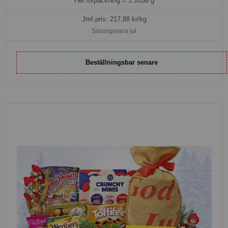
Hel förpackning =
1*2036 g
Jmf.pris:
217,88
kr/kg
Säsongsvara jul
Beställningsbar senare