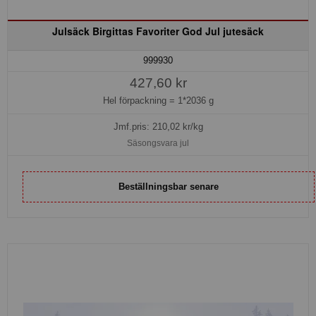
Julsäck Birgittas Favoriter God Jul jutesäck
999930
427,60 kr
Hel förpackning =
1*2036 g
Jmf.pris:
210,02
kr/kg
Säsongsvara jul
Beställningsbar senare