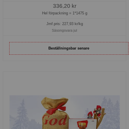
336,20 kr
Hel förpackning =
1*1475 g
Jmf.pris:
227,93
kr/kg
Säsongsvara jul
Beställningsbar senare