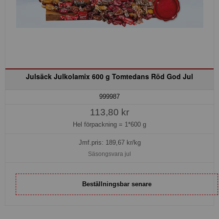
Julsäck Julkolamix 600 g Tomtedans Röd God Jul
999987
113,80 kr
Hel förpackning =
1*600 g
Jmf.pris:
189,67
kr/kg
Säsongsvara jul
Beställningsbar senare