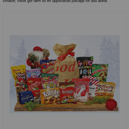
smaker, vilket gör dem till en uppskattad julklapp för alla åldrar.