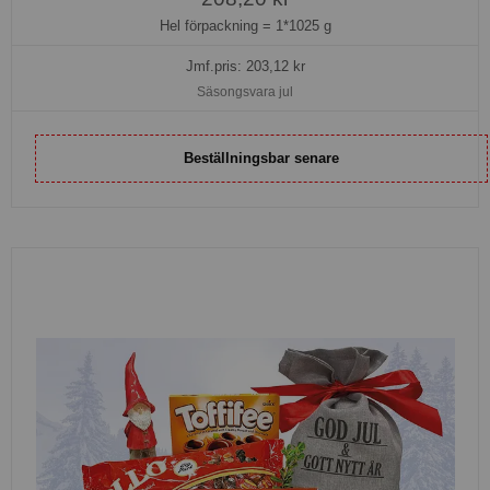
Hel förpackning =
1*1025 g
Jmf.pris:
203,12
kr
Säsongsvara jul
Beställningsbar senare