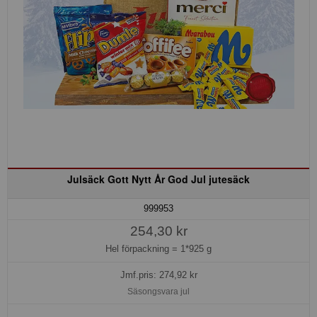
Julsäck Gott Nytt År God Jul jutesäck
999953
254,30 kr
Hel förpackning =
1*925 g
Jmf.pris:
274,92
kr
Säsongsvara jul