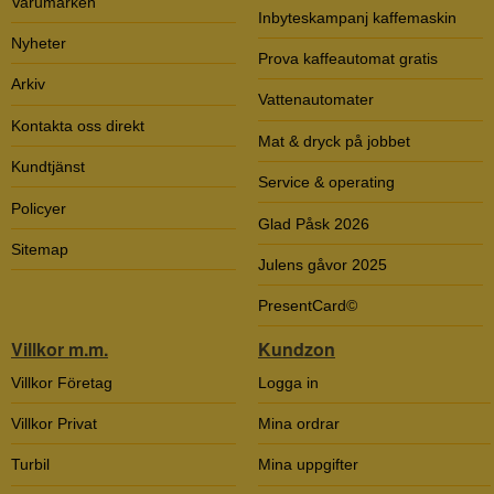
Varumärken
Inbyteskampanj kaffemaskin
Nyheter
Prova kaffeautomat gratis
Arkiv
Vattenautomater
Kontakta oss direkt
Mat & dryck på jobbet
Kundtjänst
Service & operating
Policyer
Glad Påsk 2026
Sitemap
Julens gåvor 2025
PresentCard©
Villkor m.m.
Kundzon
Villkor Företag
Logga in
Villkor Privat
Mina ordrar
Turbil
Mina uppgifter