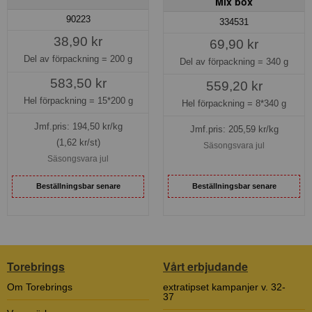
Mix box
90223
334531
38,90 kr
69,90 kr
Del av förpackning =
200 g
Del av förpackning =
340 g
583,50 kr
559,20 kr
Hel förpackning =
15*200 g
Hel förpackning =
8*340 g
Jmf.pris:
194,50
kr/kg
Jmf.pris:
205,59
kr/kg
(1,62 kr/st)
Säsongsvara jul
Säsongsvara jul
Beställningsbar senare
Beställningsbar senare
Torebrings
Vårt erbjudande
Om Torebrings
extratipset kampanjer v. 32-
37