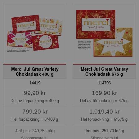
Merci Jul Great Variety
Merci Jul Great Variety
Chokladask 400 g
Chokladask 675 g
14419
114706
99,90 kr
169,90 kr
Del av förpackning =
400 g
Del av förpackning =
675 g
799,20 kr
1.019,40 kr
Hel förpackning =
8*400 g
Hel förpackning =
6*675 g
Jmf.pris:
249,75
kr/kg
Jmf.pris:
251,70
kr/kg
Säsongsvara jul
Säsongsvara jul