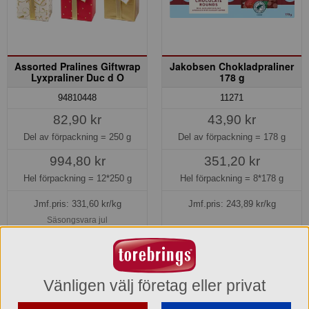
Assorted Pralines Giftwrap
Jakobsen Chokladpraliner
Lyxpraliner Duc d O
178 g
94810448
11271
82,90 kr
43,90 kr
Del av förpackning =
250 g
Del av förpackning =
178 g
994,80 kr
351,20 kr
Hel förpackning =
12*250 g
Hel förpackning =
8*178 g
Jmf.pris:
331,60
kr/kg
Jmf.pris:
243,89
kr/kg
Säsongsvara jul
Beställningsbar senare
Beställningsbar senare
Vänligen välj företag eller privat