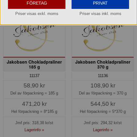
FÖRETAG
PRIVAT
Priser visas exkl. moms
Priser visas inkl. moms
Jakobsen Chokladpraliner
Jakobsen Chokladpraliner
185 g
370 g
11137
11136
58,90 kr
108,90 kr
Del av förpackning =
185 g
Del av förpackning =
370 g
471,20 kr
544,50 kr
Hel förpackning =
8*185 g
Hel förpackning =
5*370 g
Jmf.pris:
318,38
kr/st
Jmf.pris:
294,32
kr/st
Lagerinfo »
Lagerinfo »