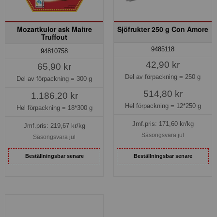
Mozartkulor ask Maitre
Sjöfrukter 250 g Con Amore
Truffout
9485118
94810758
42,90 kr
65,90 kr
Del av förpackning =
250 g
Del av förpackning =
300 g
514,80 kr
1.186,20 kr
Hel förpackning =
12*250 g
Hel förpackning =
18*300 g
Jmf.pris:
171,60
kr/kg
Jmf.pris:
219,67
kr/kg
Säsongsvara jul
Säsongsvara jul
Beställningsbar senare
Beställningsbar senare