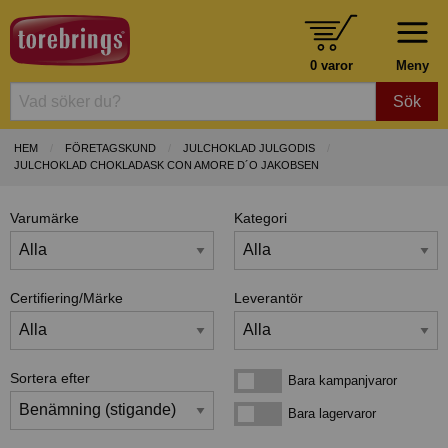
0 varor
Meny
Sök
HEM
FÖRETAGSKUND
JULCHOKLAD JULGODIS
JULCHOKLAD CHOKLADASK CON AMORE D´O JAKOBSEN
Varumärke
Kategori
Certifiering/Märke
Leverantör
Sortera efter
Bara kampanjvaror
Bara kampanjvaror
Bara lagervaror
Bara lagervaror