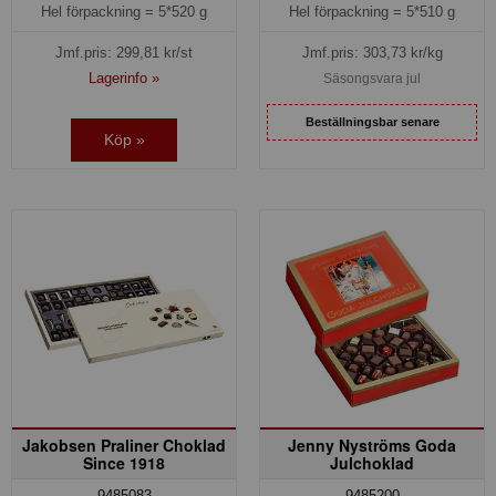
Hel förpackning =
5*510 g
Hel förpackning =
5*520 g
Jmf.pris:
303,73
kr/kg
Jmf.pris:
299,81
kr/st
Lagerinfo »
Säsongsvara jul
Beställningsbar senare
Köp »
Jakobsen Praliner Choklad
Jenny Nyströms Goda
Since 1918
Julchoklad
9485083
9485200