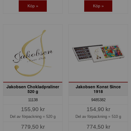
Köp »
Köp »
Jakobsen Chokladpraliner
Jakobsen Konst Since
520 g
1918
9485382
11138
154,90 kr
155,90 kr
Del av förpackning =
510 g
Del av förpackning =
520 g
774,50 kr
779,50 kr