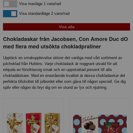
Visa maxläge 1 vara/rad
Visa maxläge 1 vara/rad
Visa standardläge
Visa standardläge 2 varor/rad
Chokladaskar från Jacobsen, Con Amore Duc dO
med flera med utsökta chokladpraliner
Upptäck en smakupplevelse utöver det vanliga med vårt sortiment av
julchoklad från Hulténs. Varje chokladask är noggrant utvald för att
erbjuda en förstklassig smak och en uppskattad present till alla
chokladälskare. Med en enastående kvalitet är dessa chokladaskar det
perfekta tillskottet till julbordet eller som gåva till någon speciell. Ge dig
själv eller någon du bryr dig om en stund av lyx och njutning.