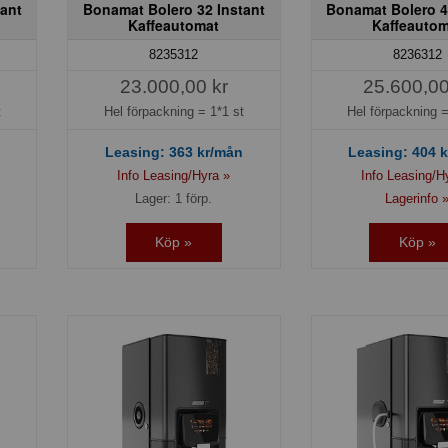
ant
Bonamat Bolero 32 Instant
Bonamat Bolero 4
Kaffeautomat
Kaffeautom
8235312
8236312
23.000,00 kr
25.600,00
t
Hel förpackning =
1*1 st
Hel förpackning 
Leasing:
363
kr/mån
Leasing:
404
k
Info Leasing/Hyra »
Info Leasing/H
Lager: 1 förp.
Lagerinfo 
Köp »
Köp »