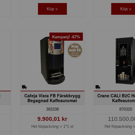
Köp »
Köp »
Kampanj! -67%
t
Cafeja Vista FB Färskbrygg
Crane CALI B2C H
Begagnad Kaffeautomat
Kaffeautom
393338
870320
9.900,01 kr
110.500,0
t
Hel förpackning =
1*1 st
Hel förpackning 