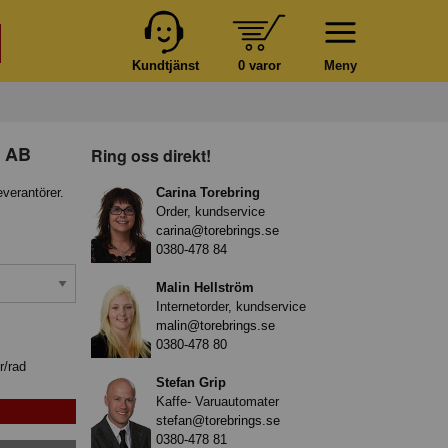
Kundtjänst
0 varor
Meny
t AB
Ring oss direkt!
everantörer.
Carina Torebring
Order, kundservice
carina@torebrings.se
0380-478 84
Malin Hellström
Internetorder, kundservice
malin@torebrings.se
0380-478 80
r/rad
Stefan Grip
Kaffe- Varuautomater
stefan@torebrings.se
0380-478 81