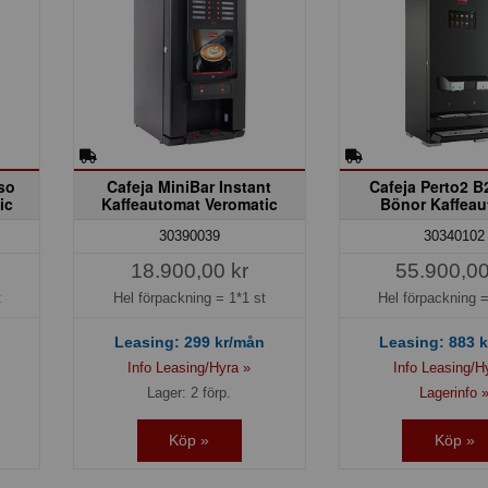
so
Cafeja MiniBar Instant
Cafeja Perto2 B
ic
Kaffeautomat Veromatic
Bönor Kaffeau
30390039
30340102
18.900,00 kr
55.900,00
t
Hel förpackning =
1*1 st
Hel förpackning 
Leasing:
299
kr/mån
Leasing:
883
k
Info Leasing/Hyra »
Info Leasing/H
Lager: 2 förp.
Lagerinfo 
Köp »
Köp »