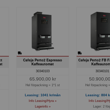
ct
Cafeja Perto2 Espresso
Cafeja Perto2 FB 
at
Kaffeautomat
Kaffeautom
30340103
30340101
65.900,00 kr
50.900,00
t
Hel förpackning =
1*1 st
Hel förpackning 
Leasing:
1041
kr/mån
Leasing:
804
k
Info Leasing/Hyra »
Info Leasing/H
Lagerinfo »
Lager: 2 för