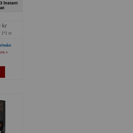
3 Instant
at
 kr
=
1*1 st
r/mån
yra »
»