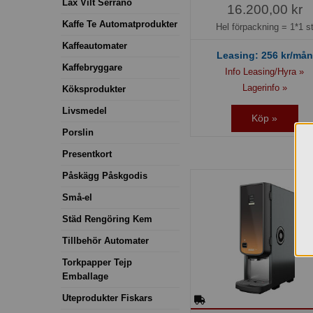
Lax Vilt Serrano
16.200,00 kr
Kaffe Te Automatprodukter
Hel förpackning =
1*1 s
Kaffeautomater
Leasing:
256
kr/mån
Kaffebryggare
Info Leasing/Hyra »
Lagerinfo »
Köksprodukter
Livsmedel
Köp »
Porslin
Presentkort
Påskägg Påskgodis
Små-el
Städ Rengöring Kem
Tillbehör Automater
Torkpapper Tejp
Emballage
Uteprodukter Fiskars