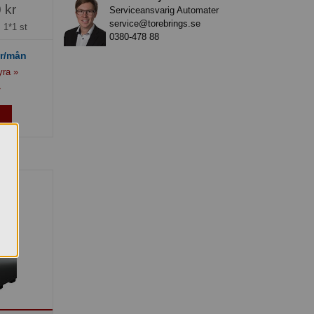
 kr
Serviceansvarig Automater
service@torebrings.se
=
1*1 st
0380-478 88
r/mån
yra »
»