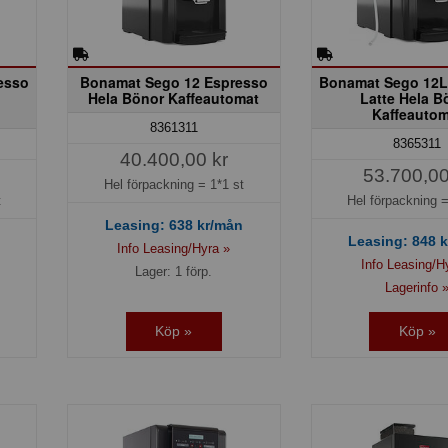
esso
Bonamat Sego 12 Espresso
Bonamat Sego 12L
Hela Bönor Kaffeautomat
Latte Hela B
Kaffeautom
8361311
8365311
40.400,00 kr
53.700,00
Hel förpackning =
1*1 st
t
Hel förpackning 
Leasing:
638
kr/mån
Leasing:
848
k
Info Leasing/Hyra »
Info Leasing/H
Lager: 1 förp.
Lagerinfo 
Köp »
Köp »