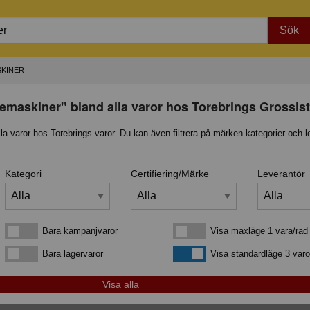
Sök
KINER
femaskiner" bland alla varor hos Torebrings Grossis
lla varor hos Torebrings varor. Du kan även filtrera på märken kategorier och l
Kategori
Certifiering/Märke
Leverantör
Bara kampanjvaror
Visa maxläge 1 vara/rad
Bara kampanjvaror
Visa maxläge 1 vara/rad
Bara lagervaror
Visa standardläge
Bara lagervaror
Visa standardläge 3 varo