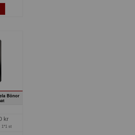
ela Bönor
at
0 kr
=
1*1 st