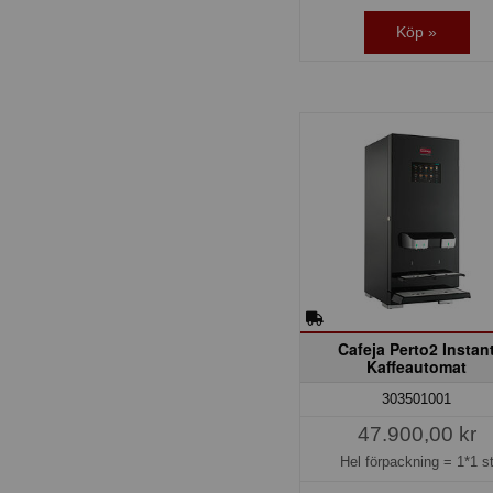
Köp »
Cafeja Perto2 Instan
Kaffeautomat
303501001
47.900,00 kr
Hel förpackning =
1*1 s