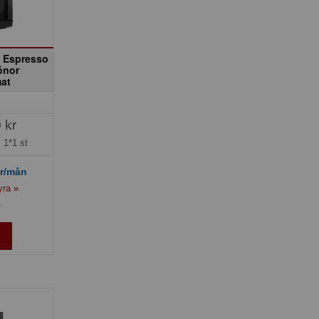
 Espresso
önor
at
 kr
=
1*1 st
r/mån
yra »
»