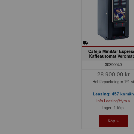
Cafeja MiniBar Espres
Kaffeautomat Veromat
30390040
28.900,00 kr
Hel förpackning =
1*1 s
Leasing:
457
kr/mån
Info Leasing/Hyra »
Lager: 1 förp.
Köp »