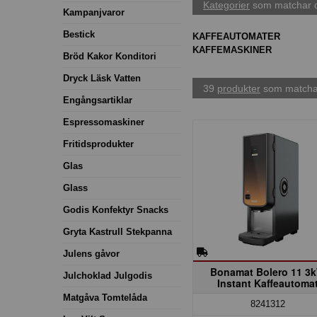
Kategorier
som matchar d
Kampanjvaror
Bestick
KAFFEAUTOMATER
KAFFEMASKINER
Bröd Kakor Konditori
Dryck Läsk Vatten
39
produkter
som matchar
Engångsartiklar
Espressomaskiner
Fritidsprodukter
Glas
Glass
Godis Konfektyr Snacks
Gryta Kastrull Stekpanna
Julens gåvor
Bonamat Bolero 11 3
Julchoklad Julgodis
Instant Kaffeautoma
Matgåva Tomtelåda
8241312