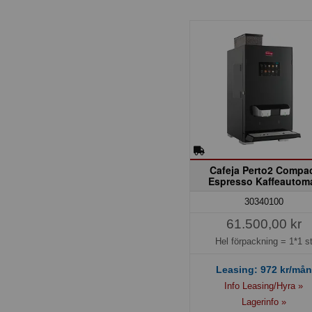
Cafeja Perto2 Compa
Espresso Kaffeautom
30340100
61.500,00 kr
Hel förpackning =
1*1 s
Leasing:
972
kr/mån
Info Leasing/Hyra »
Lagerinfo »