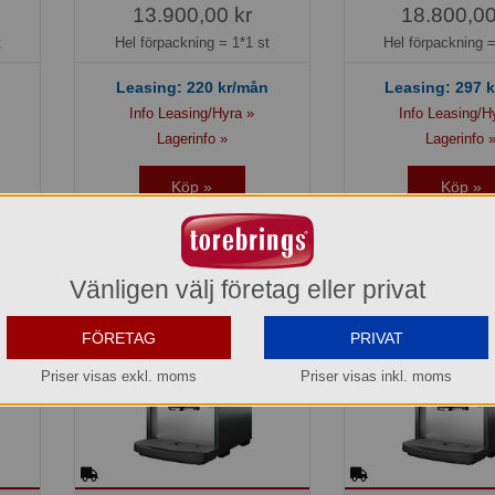
13.900,00 kr
18.800,00
t
Hel förpackning =
1*1 st
Hel förpackning 
Leasing:
220
kr/mån
Leasing:
297
k
Info Leasing/Hyra »
Info Leasing/H
Lagerinfo »
Lagerinfo 
Köp »
Köp »
Vänligen välj företag eller privat
FÖRETAG
PRIVAT
Priser visas exkl. moms
Priser visas inkl. moms