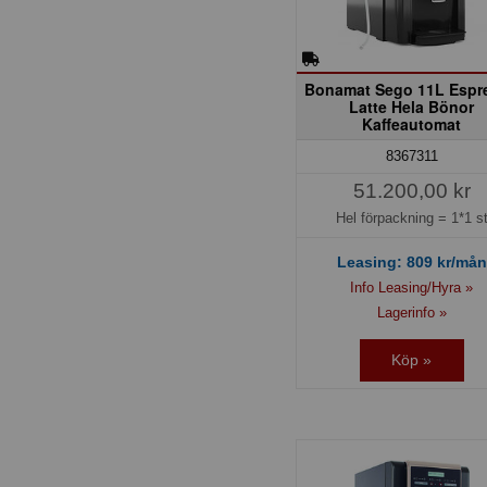
Bonamat Sego 11L Espr
Latte Hela Bönor
Kaffeautomat
8367311
51.200,00 kr
Hel förpackning =
1*1 s
Leasing:
809
kr/mån
Info Leasing/Hyra »
Lagerinfo »
Köp »