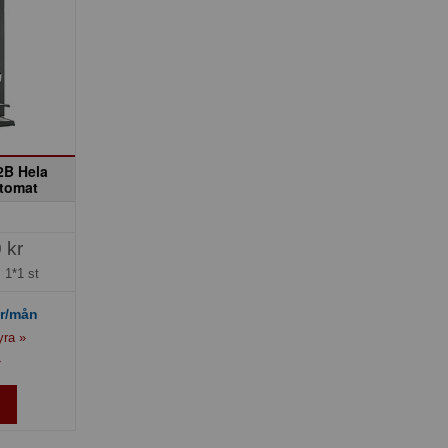
2B Hela
tomat
 kr
=
1*1 st
r/mån
yra »
»