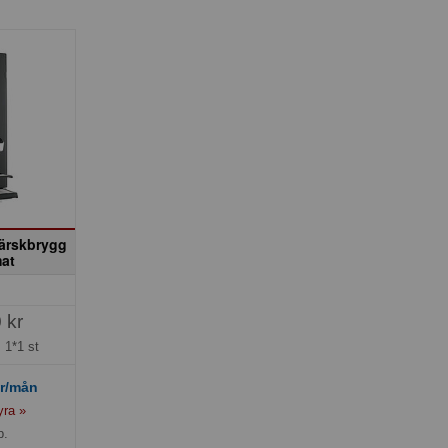
Färskbrygg
at
 kr
=
1*1 st
r/mån
yra »
p.