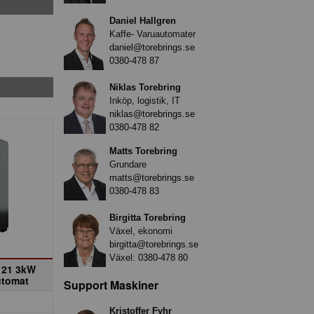
Daniel Hallgren
Kaffe- Varuautomater
daniel@torebrings.se
0380-478 87
Niklas Torebring
Inköp, logistik, IT
niklas@torebrings.se
0380-478 82
Matts Torebring
Grundare
matts@torebrings.se
0380-478 83
Birgitta Torebring
Växel, ekonomi
birgitta@torebrings.se
Växel:
0380-478 80
 21 3kW
utomat
Support Maskiner
Kristoffer Fyhr