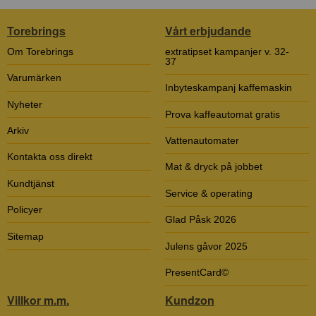
Torebrings
Vårt erbjudande
Om Torebrings
extratipset kampanjer v. 32-
37
Varumärken
Inbyteskampanj kaffemaskin
Nyheter
Prova kaffeautomat gratis
Arkiv
Vattenautomater
Kontakta oss direkt
Mat & dryck på jobbet
Kundtjänst
Service & operating
Policyer
Glad Påsk 2026
Sitemap
Julens gåvor 2025
PresentCard©
Villkor m.m.
Kundzon