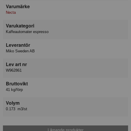
Varumärke
Necta
Varukategori
Kaffeautomater espresso
Leverantör
Miko Sweden AB
Lev art nr
W962861
Bruttovikt
41 kg/förp
Volym
0.173 m3/st
Liknande produkter