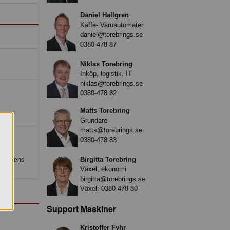
Daniel Hallgren
Kaffe- Varuautomater
daniel@torebrings.se
0380-478 87
Niklas Torebring
Inköp, logistik, IT
niklas@torebrings.se
0380-478 82
Matts Torebring
Grundare
matts@torebrings.se
0380-478 83
Birgitta Torebring
roduktens
Växel, ekonomi
birgitta@torebrings.se
Växel:
0380-478 80
Support Maskiner
Kristoffer Fyhr