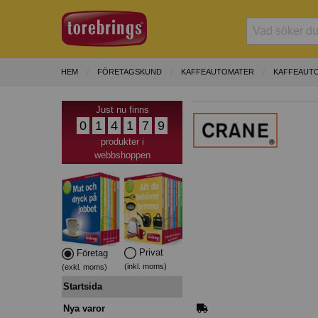
HEM
FÖRETAGSKUND
KAFFEAUTOMATER
KAFFEAUT
Just nu finns
0
1
4
1
7
9
produkter i
webbshoppen
Privat
Företag
(inkl. moms)
(exkl. moms)
Startsida
Nya varor