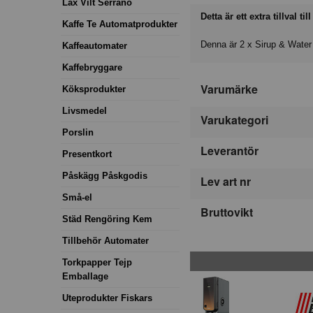
Lax Vilt Serrano
Detta är ett extra tillval t
Kaffe Te Automatprodukter
Denna är 2 x Sirup & Water 
Kaffeautomater
Kaffebryggare
Varumärke
Köksprodukter
Livsmedel
Varukategori
Porslin
Leverantör
Presentkort
Påskägg Påskgodis
Lev art nr
Små-el
Bruttovikt
Städ Rengöring Kem
Tillbehör Automater
Torkpapper Tejp
Emballage
Uteprodukter Fiskars