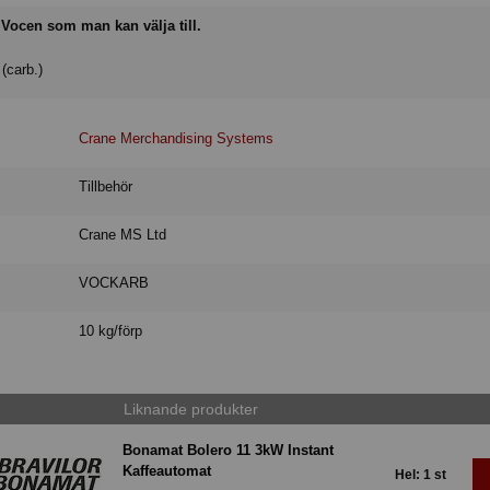
ill Vocen som man kan välja till.
(carb.)
Crane Merchandising Systems
Tillbehör
Crane MS Ltd
VOCKARB
10 kg/förp
Liknande produkter
Bonamat Bolero 11 3kW Instant
Kaffeautomat
Hel: 1 st