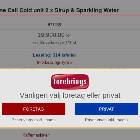
ne Cali Cold unit 2 x Sirup & Sparkling Water
871236
19.900,00 kr
Hel förpackning =
1*1 st
Leasing:
314
kr/mån
Info Leasing/Hyra »
id ej fastställd på denna leverantör, kontakta oss för närmare besked.
Köp »
Vänligen välj företag eller privat
ereras endast som Hemleverans med avisering eller kan Hämtas i Aneby p.g.a. p
storlek.
FÖRETAG
PRIVAT
Priser visas exkl. moms
Priser visas inkl. moms
Kaffemaskiner