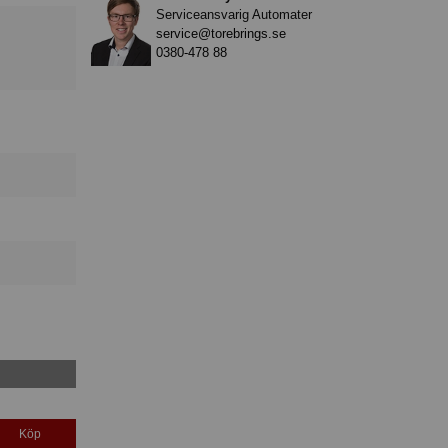
Serviceansvarig Automater
service@torebrings.se
0380-478 88
Köp