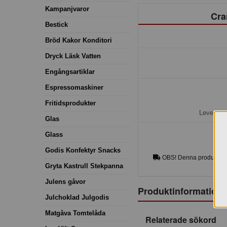
Kampanjvaror
Cra
Bestick
Bröd Kakor Konditori
Dryck Läsk Vatten
Engångsartiklar
Espressomaskiner
Fritidsprodukter
Leveranst
Glas
Glass
Godis Konfektyr Snacks
OBS! Denna produkt lev
Gryta Kastrull Stekpanna
Julens gåvor
Produktinformation
Julchoklad Julgodis
Matgåva Tomtelåda
Relaterade sökord