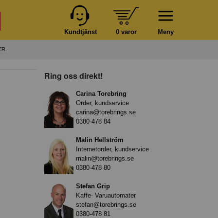
Kundtjänst
0 varor
Meny
ER
Ring oss direkt!
Carina Torebring
Order, kundservice
carina@torebrings.se
0380-478 84
Malin Hellström
Internetorder, kundservice
malin@torebrings.se
0380-478 80
Stefan Grip
Kaffe- Varuautomater
stefan@torebrings.se
0380-478 81