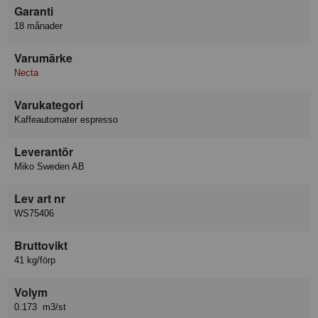
Garanti
18 månader
Varumärke
Necta
Varukategori
Kaffeautomater espresso
Leverantör
Miko Sweden AB
Lev art nr
WS75406
Bruttovikt
41 kg/förp
Volym
0.173 m3/st