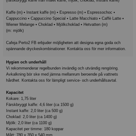
(färskbryggt kaffe från malet kaffe, mjölk, choklad, instant kaffe)
Kaffe (m) • Instant kaffe (m) • Espresso (m) • Espressochoc •
Cappuccino • Cappuccino Special • Latte Macchiato • Caffè Latte •
Wiener Melange • Choklad • Mjölkchoklad • Hetvatten (m)
(m: mjölk)
Cafeja Perto2 FB erbjuder möjligheten att designa egna goda och
spännande dryckeskombinationer. Kontakta oss för mer information.
Hygien och underhåll
Vi rekommenderar regelbunden invändig och utvändig rengöring.
Avkalkning bör ske med jämna mellanrum beroende på vattnets
hårdhet. Kontakta oss för lämpligt service- och underhållsavtal.
Kapacitet
Kokare: 1,75 liter
Färskbryggt kaffe: 4,6 liter (ca 1500 g)
Instant kaffe: 2,0 liter (ca 500 g)
Choklad: 2,0 liter (ca 1400 g)
Mjölk: 2,0 liter (ca 1100 g)
Kapacitet per timme: 180 koppar
Mått: 780 x 350 x 540 mm