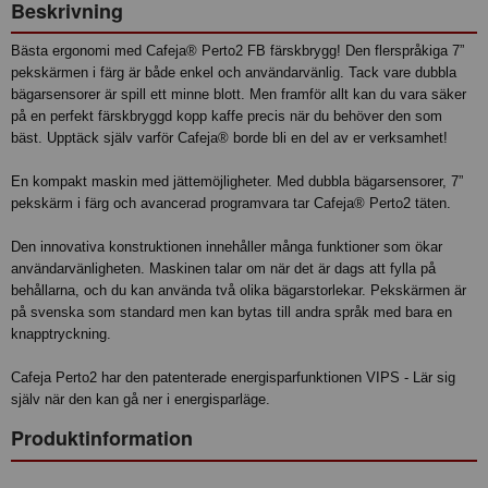
Beskrivning
Bästa ergonomi med Cafeja® Perto2 FB färskbrygg! Den flerspråkiga 7”
pekskärmen i färg är både enkel och användarvänlig. Tack vare dubbla
bägarsensorer är spill ett minne blott. Men framför allt kan du vara säker
på en perfekt färskbryggd kopp kaffe precis när du behöver den som
bäst. Upptäck själv varför Cafeja® borde bli en del av er verksamhet!
En kompakt maskin med jättemöjligheter. Med dubbla bägarsensorer, 7”
pekskärm i färg och avancerad programvara tar Cafeja® Perto2 täten.
Den innovativa konstruktionen innehåller många funktioner som ökar
användarvänligheten. Maskinen talar om när det är dags att fylla på
behållarna, och du kan använda två olika bägarstorlekar. Pekskärmen är
på svenska som standard men kan bytas till andra språk med bara en
knapptryckning.
Cafeja Perto2 har den patenterade energisparfunktionen VIPS - Lär sig
själv när den kan gå ner i energisparläge.
Produktinformation