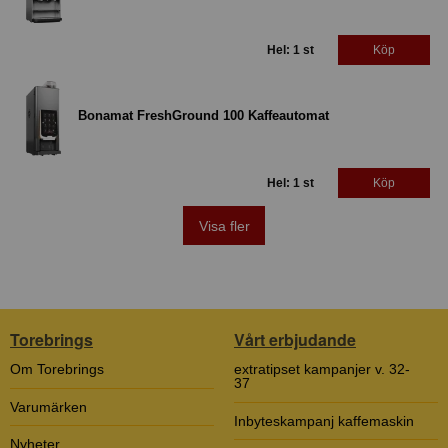
Hel: 1 st
Köp
Bonamat FreshGround 100 Kaffeautomat
Hel: 1 st
Köp
Visa fler
Torebrings
Vårt erbjudande
Om Torebrings
extratipset kampanjer v. 32-
37
Varumärken
Inbyteskampanj kaffemaskin
Nyheter