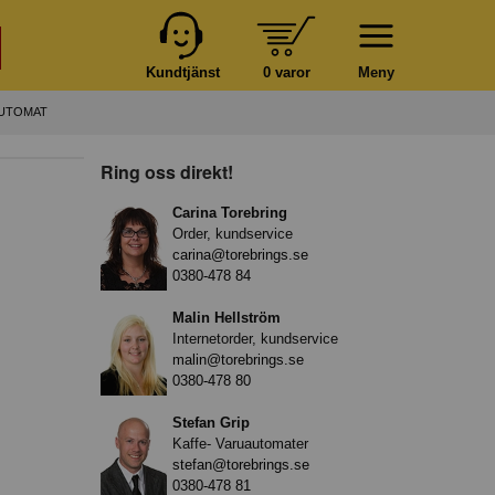
Kundtjänst
0 varor
Meny
AUTOMAT
Ring oss direkt!
Carina Torebring
Order, kundservice
carina@torebrings.se
0380-478 84
Malin Hellström
Internetorder, kundservice
malin@torebrings.se
0380-478 80
Stefan Grip
Kaffe- Varuautomater
stefan@torebrings.se
0380-478 81