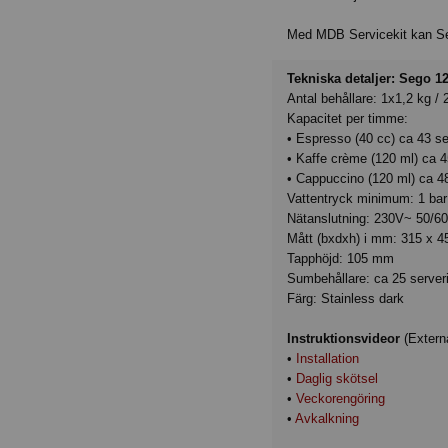
Med MDB Servicekit kan Sego
Tekniska detaljer: Sego 1
Antal behållare: 1x1,2 kg / 2
Kapacitet per timme:
• Espresso (40 cc) ca 43 s
• Kaffe crème (120 ml) ca 4
• Cappuccino (120 ml) ca 4
Vattentryck minimum: 1 bar
Nätanslutning: 230V~ 50/6
Mått (bxdxh) i mm: 315 x 
Tapphöjd: 105 mm
Sumbehållare: ca 25 server
Färg: Stainless dark
Instruktionsvideor
(Externa
•
Installation
•
Daglig skötsel
•
Veckorengöring
•
Avkalkning