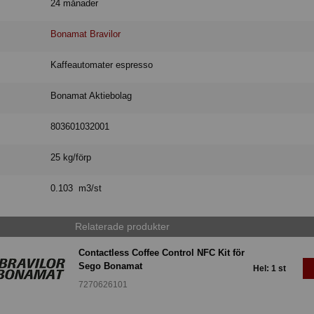
24 månader
Bonamat Bravilor
Kaffeautomater espresso
Bonamat Aktiebolag
803601032001
25 kg/förp
0.103 m3/st
Relaterade produkter
Contactless Coffee Control NFC Kit för
Sego Bonamat
Hel: 1 st
7270626101