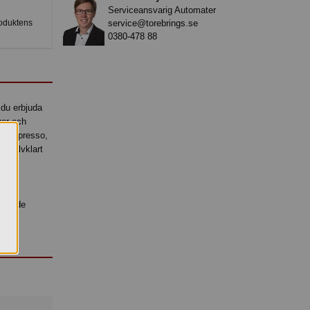
Serviceansvarig Automater
service@torebrings.se
roduktens
0380-478 88
 du erbjuda
ver och
o, espresso,
 självklart
sk
attande