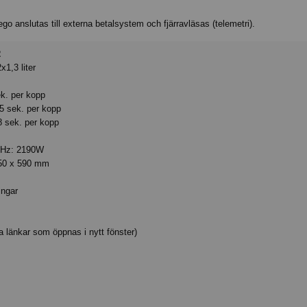
 anslutas till externa betalsystem och fjärravläsas (telemetri).
2
x1,3 liter
ek. per kopp
5 sek. per kopp
8 sek. per kopp
0Hz: 2190W
450 x 590 mm
ingar
 länkar som öppnas i nytt fönster)