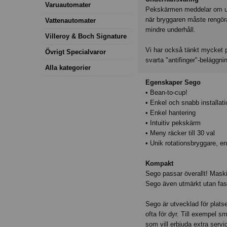
Varuautomater
Pekskärmen meddelar om un
när bryggaren måste rengör
Vattenautomater
mindre underhåll.
Villeroy & Boch Signature
Vi har också tänkt mycket på
Övrigt Specialvaror
svarta "antifinger"-beläggnin
Alla kategorier
Egenskaper Sego
• Bean-to-cup!
• Enkel och snabb installati
• Enkel hantering
• Intuitiv pekskärm
• Meny räcker till 30 val
• Unik rotationsbryggare, e
Kompakt
Sego passar överallt! Mask
Sego även utmärkt utan fast
Sego är utvecklad för platse
ofta för dyr. Till exempel 
som vill erbjuda extra servi