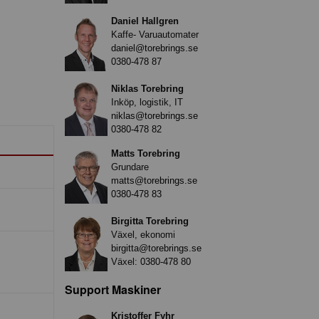
Daniel Hallgren
Kaffe- Varuautomater
daniel@torebrings.se
0380-478 87
Niklas Torebring
Inköp, logistik, IT
niklas@torebrings.se
0380-478 82
Matts Torebring
Grundare
matts@torebrings.se
0380-478 83
Birgitta Torebring
Växel, ekonomi
birgitta@torebrings.se
Växel:
0380-478 80
Support Maskiner
Kristoffer Fyhr