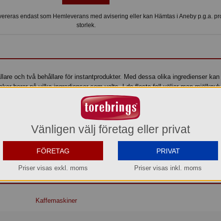
ereras endast som Hemleverans med avisering eller kan Hämtas i Aneby p.g.a. p
storlek.
are och två behållare för instantprodukter. Med dessa olika ingredienser kan
ker beror på vilka ingredienser som valts. I de flesta fall väljer man mjölkpul
r och instantprodukterna kan du servera kaffe crème, café au lait, cappuccin
te macchiato, moccachino, varm choklad och varm choklad med mjölk. Du kan
 te eller soppa.
Vänligen välj företag eller privat
id går maskinen automatiskt över till energisparläge. Sego är en helautomati
Bonamat. Alla kaffespecialiteter bryggs med färskmalda kaffebönor. Den omf
FÖRETAG
PRIVAT
kskärmen.
Priser visas exkl. moms
Priser visas inkl. moms
Kaffemaskiner