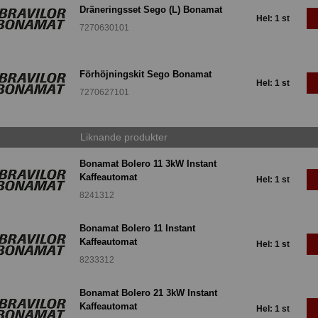
Dräneringsset Sego (L) Bonamat
Hel: 1 st
7270630101
Förhöjningskit Sego Bonamat
Hel: 1 st
7270627101
Liknande produkter
Bonamat Bolero 11 3kW Instant
Kaffeautomat
Hel: 1 st
8241312
Bonamat Bolero 11 Instant
Kaffeautomat
Hel: 1 st
8233312
Bonamat Bolero 21 3kW Instant
Kaffeautomat
Hel: 1 st