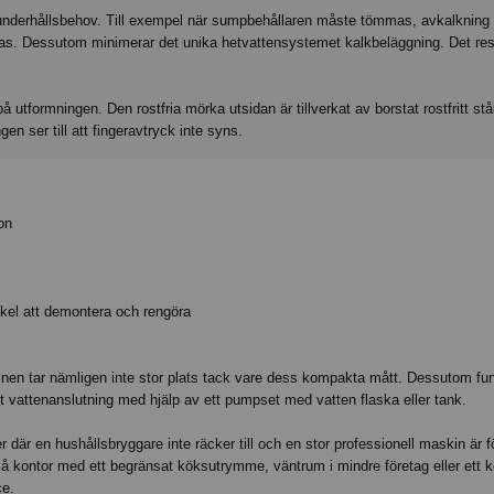
derhållsbehov. Till exempel när sumpbehållaren måste tömmas, avkalkning
as. Dessutom minimerar det unika hetvattensystemet kalkbeläggning. Det resu
 utformningen. Den rostfria mörka utsidan är tillverkat av borstat rostfritt stå
gen ser till att fingeravtryck inte syns.
on
nkel att demontera och rengöra
inen tar nämligen inte stor plats tack vare dess kompakta mått. Dessutom fu
 vattenanslutning med hjälp av ett pumpset med vatten flaska eller tank.
r där en hushållsbryggare inte räcker till och en stor professionell maskin är f
små kontor med ett begränsat köksutrymme, väntrum i mindre företag eller ett k
ce.