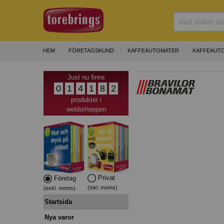
HEM
FÖRETAGSKUND
KAFFEAUTOMATER
KAFFEAUT
Just nu finns
0
1
4
1
8
2
produkter i
webbshoppen
Privat
Företag
(inkl. moms)
(exkl. moms)
Startsida
Nya varor