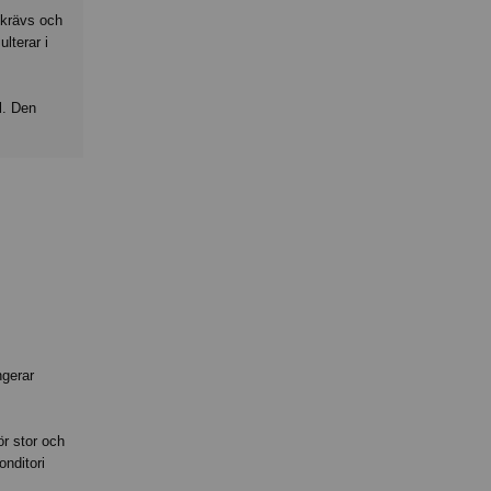
 krävs och
lterar i
l. Den
ngerar
ör stor och
onditori