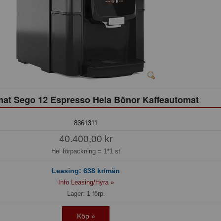
at Sego 12 Espresso Hela Bönor Kaffeautomat
8361311
40.400,00 kr
Hel förpackning =
1*1 st
Leasing:
638
kr/mån
Info Leasing/Hyra »
Lager: 1 förp.
Köp »