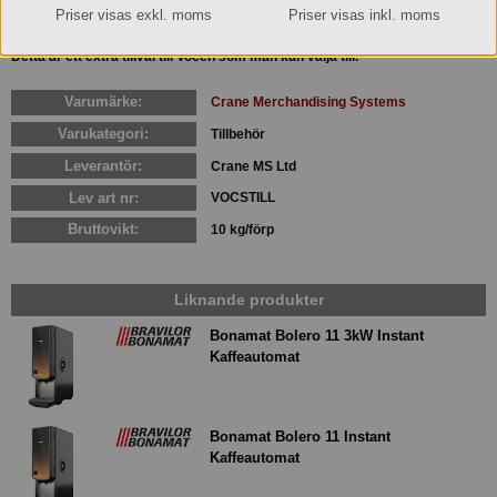
Taggar:
Priser visas exkl. moms
Priser visas inkl. moms
Kaffemaskiner
Detta är ett extra tillval till Vocen som man kan välja till.
Varumärke:
Crane Merchandising Systems
Varukategori:
Tillbehör
Leverantör:
Crane MS Ltd
Lev art nr:
VOCSTILL
Bruttovikt:
10 kg/förp
Liknande produkter
Bonamat Bolero 11 3kW Instant
Kaffeautomat
Bonamat Bolero 11 Instant
Kaffeautomat