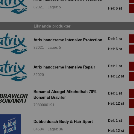
82021 Lager: 5
Hel: 6 st
Liknande produkter
Del: 1 st
Atrix handcreme Intensive Protection
82021 Lager: 5
Hel: 6 st
Del: 1 st
Atrix handcreme Intensive Repair
82020
Hel: 12 st
Bonamat Alcogel Alkoholhalt 70%
Del: 1 st
Bonamat Bravilor
Hel: 12 st
7980000191
Del: 1 st
Dubbeldusch Body & Hair Sport
84504 Lager: 36
Hel: 12 st