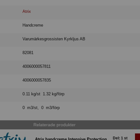
Atrix
Handcreme
Varumärkesgrossisten Kyrkljus AB
82081
4006000057811
4006000057835
0.11 kg/st 1.32 kg/förp
0 m3/st, 0 m3/förp
Relaterade produkter
Del: 1 st
Atrix handcreme Intensive Protection