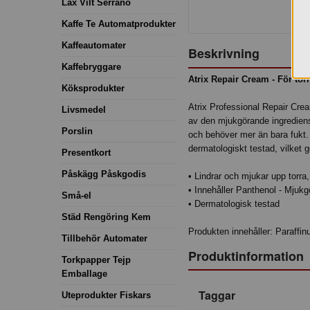
Lax Vilt Serrano
Kaffe Te Automatprodukter
Kaffeautomater
Beskrivning
Kaffebryggare
Atrix Repair Cream - För to
Köksprodukter
Atrix Professional Repair Cre
Livsmedel
av den mjukgörande ingrediens
Porslin
och behöver mer än bara fukt. 
dermatologiskt testad, vilket
Presentkort
Påskägg Påskgodis
• Lindrar och mjukar upp torra
• Innehåller Panthenol - Mju
Små-el
• Dermatologisk testad
Städ Rengöring Kem
Produkten innehåller: Paraffi
Tillbehör Automater
Produktinformation
Torkpapper Tejp
Emballage
Taggar
Uteprodukter Fiskars