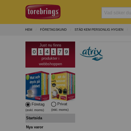
HEM
FÖRETAGSKUND
STÄD KEM PERSONLIG HYGIEN
Just nu finns
0
1
4
1
7
9
produkter i
webbshoppen
Privat
Företag
(inkl. moms)
(exkl. moms)
Startsida
Nya varor