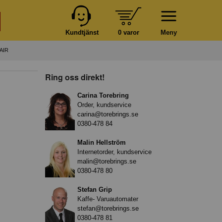
Kundtjänst
0 varor
Meny
AIR
Ring oss direkt!
Carina Torebring
Order, kundservice
carina@torebrings.se
0380-478 84
Malin Hellström
Internetorder, kundservice
malin@torebrings.se
0380-478 80
Stefan Grip
Kaffe- Varuautomater
stefan@torebrings.se
0380-478 81