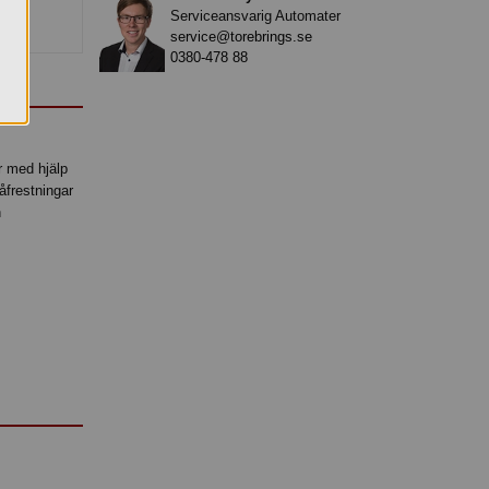
Serviceansvarig Automater
service@torebrings.se
0380-478 88
r med hjälp
åfrestningar
h