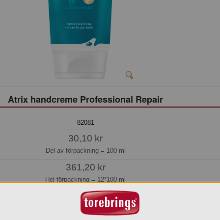
Atrix handcreme Professional Repair
82081
30,10 kr
Del av förpackning =
100 ml
361,20 kr
Hel förpackning =
12*100 ml
Jmf.pris:
301,00
kr/lit
Lager: 38 del av förp.