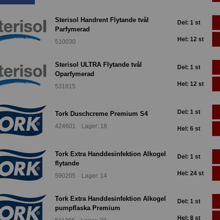
Sterisol Handrent Flytande tvål
Del: 1 st
Parfymerad
Hel: 12 st
510030
Sterisol ULTRA Flytande tvål
Del: 1 st
Oparfymerad
Hel: 12 st
531815
Del: 1 st
Tork Duschcreme Premium S4
424601 Lager: 18
Hel: 6 st
Tork Extra Handdesinfektion Alkogel
Del: 1 st
flytande
Hel: 24 st
590205 Lager: 14
Tork Extra Handdesinfektion Alkogel
Del: 1 st
pumpflaska Premium
Hel: 8 st