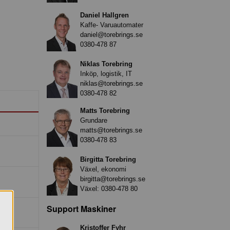
Daniel Hallgren
Kaffe- Varuautomater
daniel@torebrings.se
0380-478 87
Niklas Torebring
Inköp, logistik, IT
niklas@torebrings.se
0380-478 82
Matts Torebring
Grundare
matts@torebrings.se
0380-478 83
Birgitta Torebring
Växel, ekonomi
birgitta@torebrings.se
Växel:
0380-478 80
Support Maskiner
Kristoffer Fyhr