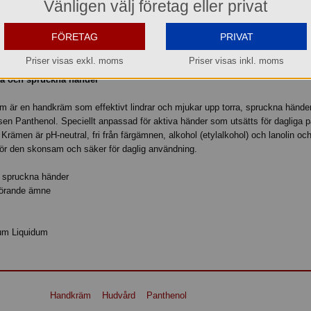
Vänligen välj företag eller privat
Köp »
FÖRETAG
PRIVAT
Priser visas exkl. moms
Priser visas inkl. moms
rra och spruckna händer
am är en handkräm som effektivt lindrar och mjukar upp torra, spruckna hände
en Panthenol. Speciellt anpassad för aktiva händer som utsätts för dagliga p
Krämen är pH-neutral, fri från färgämnen, alkohol (etylalkohol) och lanolin oc
 gör den skonsam och säker för daglig användning.
, spruckna händer
kgörande ämne
num Liquidum
Handkräm
Hudvård
Panthenol