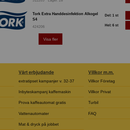
511205 Lager: 28
Tork Extra Handdesinfektion Alkogel
Del: 1 st
S4
Hel: 6 st
424206
Visa fler
Vårt erbjudande
Villkor m.m.
extratipset kampanjer v. 32-37
Villkor Företag
Inbyteskampanj kaffemaskin
Villkor Privat
Prova kaffeautomat gratis
Turbil
Vattenautomater
FAQ
Mat & dryck på jobbet