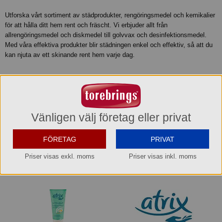
Utforska vårt sortiment av städprodukter, rengöringsmedel och kemikalier
för att hålla ditt hem rent och fräscht. Vi erbjuder allt från
allrengöringsmedel och diskmedel till golvvax och desinfektionsmedel.
Med våra effektiva produkter blir städningen enkel och effektiv, så att du
kan njuta av ett skinande rent hem varje dag.
Vänligen välj företag eller privat
FÖRETAG
PRIVAT
AVKALKNING DISKMEDEL TORKMEDEL
24 produkter
Priser visas exkl. moms
Priser visas inkl. moms